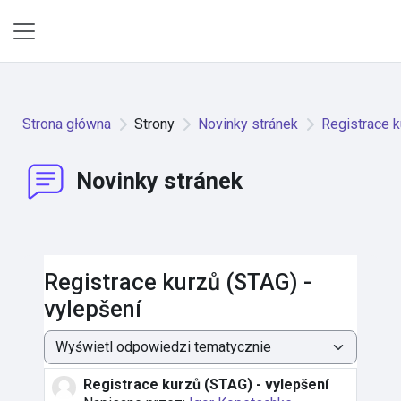
Przejdź do głównej zawartości
Panel boczny
Strona główna
Strony
Novinky stránek
Registrace k
Novinky stránek
Registrace kurzů (STAG) -
vylepšení
Sposób wyświetlania
Registrace kurzů (STAG) - vylepšení
Liczba odpowiedzi: 0