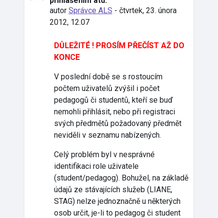
přihlášením atd.
autor
Správce ALS
-
čtvrtek, 23. února
2012, 12.07
DŮLEŽITÉ ! PROSÍM PŘEČÍST AŽ DO
KONCE
V poslední době se s rostoucím
počtem uživatelů zvýšil i počet
pedagogů či studentů, kteří se buď
nemohli přihlásit, nebo při registraci
svých předmětů požadovaný předmět
neviděli v seznamu nabízených.
Celý problém byl v nesprávné
identifikaci role uživatele
(student/pedagog). Bohužel, na základě
údajů ze stávajících služeb (LIANE,
STAG) nelze jednoznačně u některých
osob určit, je-li to pedagog či student