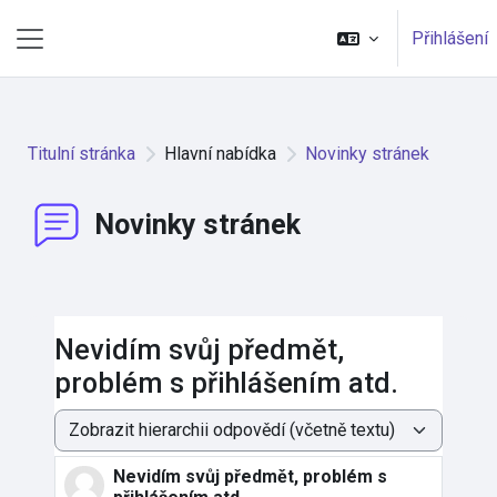
Přejít k hlavnímu obsahu
Přihlášení
Boční panel
Titulní stránka
Hlavní nabídka
Novinky stránek
Novinky stránek
Nevidím svůj předmět,
problém s přihlášením atd.
Režim zobrazení
Nevidím svůj předmět, problém s
Počet odpovědí: 0