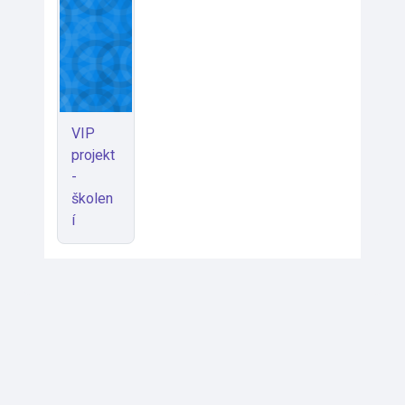
VIP
projekt
-
školen
í