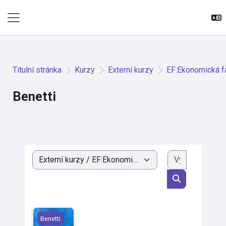
Přejít k hlavnímu obsahu
Boční panel
Titulní stránka
Kurzy
Externí kurzy
EF:Ekonomická f
Benetti
Vyhledat k
Kategorie kurzů
Vyhledat kurz
VIP projekt - školení
Benetti