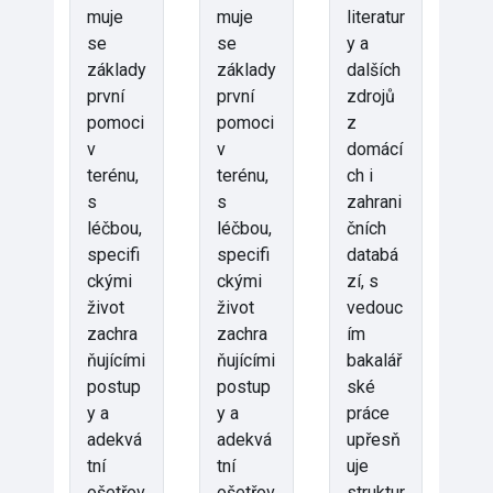
muje
muje
literatur
se
se
y a
základy
základy
dalších
první
první
zdrojů
pomoci
pomoci
z
v
v
domácí
terénu,
terénu,
ch i
s
s
zahrani
léčbou,
léčbou,
čních
specifi
specifi
databá
ckými
ckými
zí, s
život
život
vedouc
zachra
zachra
ím
ňujícími
ňujícími
bakalář
postup
postup
ské
y a
y a
práce
adekvá
adekvá
upřesň
tní
tní
uje
ošetřov
ošetřov
struktur