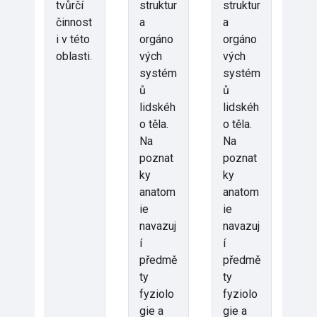
tvůrčí
struktur
struktur
činnost
a
a
i v této
orgáno
orgáno
oblasti.
vých
vých
systém
systém
ů
ů
lidskéh
lidskéh
o těla.
o těla.
Na
Na
poznat
poznat
ky
ky
anatom
anatom
ie
ie
navazuj
navazuj
í
í
předmě
předmě
ty
ty
fyziolo
fyziolo
gie a
gie a