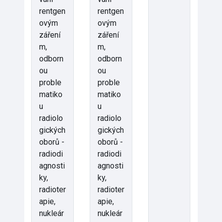
rentgen
rentgen
ovým
ovým
záření
záření
m,
m,
odborn
odborn
ou
ou
proble
proble
matiko
matiko
u
u
radiolo
radiolo
gických
gických
oborů -
oborů -
radiodi
radiodi
agnosti
agnosti
ky,
ky,
radioter
radioter
apie,
apie,
nukleár
nukleár