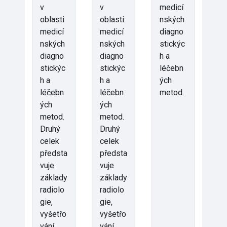
v
v
medicí
oblasti
oblasti
nských
medicí
medicí
diagno
nských
nských
stickýc
diagno
diagno
h a
stickýc
stickýc
léčebn
h a
h a
ých
léčebn
léčebn
metod.
ých
ých
metod.
metod.
Druhý
Druhý
celek
celek
předsta
předsta
vuje
vuje
základy
základy
radiolo
radiolo
gie,
gie,
vyšetřo
vyšetřo
vání
vání