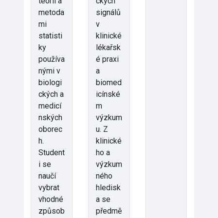
teorií a
ckých
metoda
signálů
mi
v
statisti
klinické
ky
lékařsk
používa
é praxi
nými v
a
biologi
biomed
ckých a
icínské
medicí
m
nských
výzkum
oborec
u. Z
h.
klinické
Student
ho a
i se
výzkum
naučí
ného
vybrat
hledisk
vhodné
a se
způsob
předmě