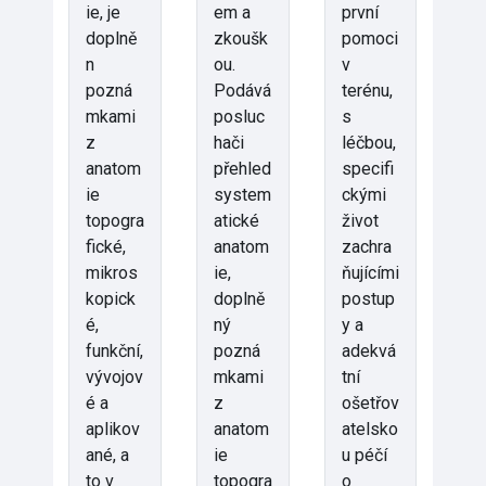
ie, je
em a
první
doplně
zkoušk
pomoci
n
ou.
v
pozná
Podává
terénu,
mkami
posluc
s
z
hači
léčbou,
anatom
přehled
specifi
ie
system
ckými
topogra
atické
život
fické,
anatom
zachra
mikros
ie,
ňujícími
kopick
doplně
postup
é,
ný
y a
funkční,
pozná
adekvá
vývojov
mkami
tní
é a
z
ošetřov
aplikov
anatom
atelsko
ané, a
ie
u péčí
to v
topogra
o