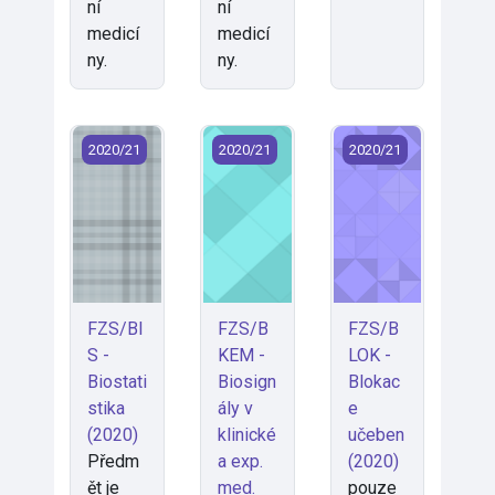
ní
ní
medicí
medicí
ny.
ny.
FZS/BIS - Biostatistika (2020)
FZS/BKEM - Biosignály v klinické a 
FZS/BLOK - Blokac
2020/21
2020/21
2020/21
FZS/BI
FZS/B
FZS/B
S -
KEM -
LOK -
Biostati
Biosign
Blokac
stika
ály v
e
(2020)
klinické
učeben
Předm
a exp.
(2020)
ět je
med.
pouze