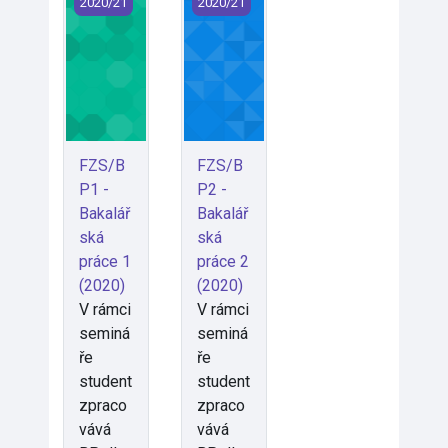
2020/21
2020/21
FZS/B
FZS/B
P1 -
P2 -
Bakalář
Bakalář
ská
ská
práce 1
práce 2
(2020)
(2020)
V rámci
V rámci
seminá
seminá
ře
ře
student
student
zpraco
zpraco
vává
vává