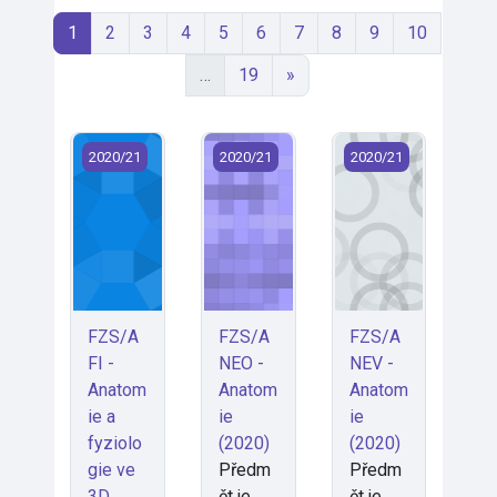
Page 1
Page 2
Page 3
Page 4
Page 5
Page 6
Page 7
Page 8
Page 9
Page 10
1
2
3
4
5
6
7
8
9
10
Page 19
Next page
…
19
»
FZS/AFI - Anatomie a fyziologie ve 3D zobrazení (20
FZS/ANEO - Anatomie (2020)
FZS/ANEV - Anatom
2020/21
2020/21
2020/21
FZS/A
FZS/A
FZS/A
FI -
NEO -
NEV -
Anatom
Anatom
Anatom
ie a
ie
ie
fyziolo
(2020)
(2020)
gie ve
Předm
Předm
3D
ět je
ět je