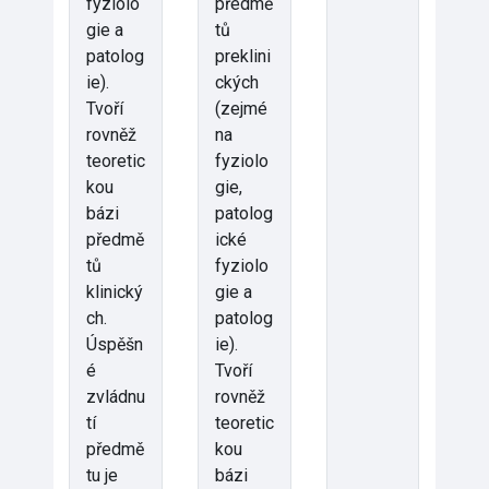
fyziolo
předmě
gie a
tů
patolog
preklini
ie).
ckých
Tvoří
(zejmé
rovněž
na
teoretic
fyziolo
kou
gie,
bázi
patolog
předmě
ické
tů
fyziolo
klinický
gie a
ch.
patolog
Úspěšn
ie).
é
Tvoří
zvládnu
rovněž
tí
teoretic
předmě
kou
tu je
bázi