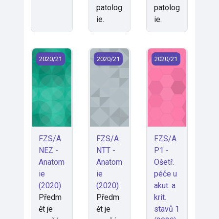
patolog
patolog
ie.
ie.
FZS/ANEZ - Anatomie (2020)
FZS/ANTT - Anatomie (2020)
FZS/AP1 - Ošetř. péč
2020/21
2020/21
2020/21
FZS/A
FZS/A
FZS/A
NEZ -
NTT -
P1 -
Anatom
Anatom
Ošetř.
ie
ie
péče u
(2020)
(2020)
akut. a
Předm
Předm
krit.
ět je
ět je
stavů 1