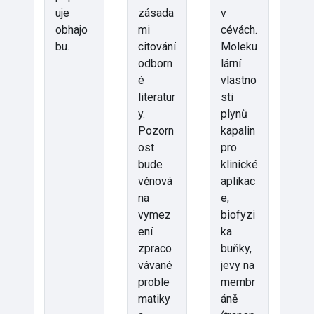
uje
zásada
v
obhajo
mi
cévách.
bu.
citování
Moleku
odborn
lární
é
vlastno
literatur
sti
y.
plynů
Pozorn
kapalin
ost
pro
bude
klinické
věnová
aplikac
na
e,
vymez
biofyzi
ení
ka
zpraco
buňky,
vávané
jevy na
proble
membr
matiky
áně