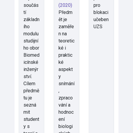
součás
(2020)
pro
tí
Předm
blokaci
základn
ět je
učeben
ího
zaměře
UZS
modulu
n na
studijní
teoretic
ho obor
ké i
Biomed
praktic
icínské
ké
inženýr
aspekt
ství.
y
Cílem
snímání
předmě
,
tu je
zpraco
sezná
vání a
mit
hodnoc
student
ení
y s
biologi