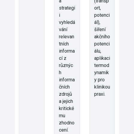
a
(transp
strategi
ort,
i
potenci
vyhledá
ál),
vání
šíření
relevan
akčního
tních
potenci
informa
álu,
cí z
aplikaci
různýc
termod
h
ynamik
informa
y pro
čních
klinikou
zdrojů
praxi.
a jejich
kritické
mu
zhodno
cení.