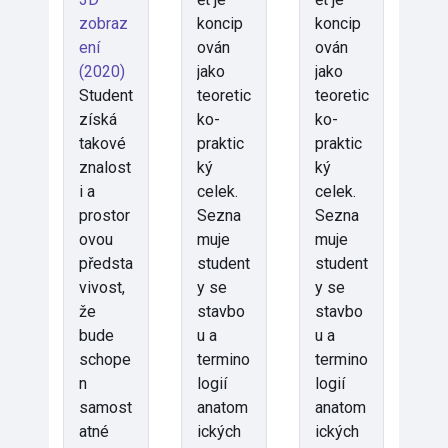
zobraz
koncip
koncip
ení
ován
ován
(2020)
jako
jako
Student
teoretic
teoretic
získá
ko-
ko-
takové
praktic
praktic
znalost
ký
ký
i a
celek.
celek.
prostor
Sezna
Sezna
ovou
muje
muje
předsta
student
student
vivost,
y se
y se
že
stavbo
stavbo
bude
u a
u a
schope
termino
termino
n
logií
logií
samost
anatom
anatom
atné
ických
ických