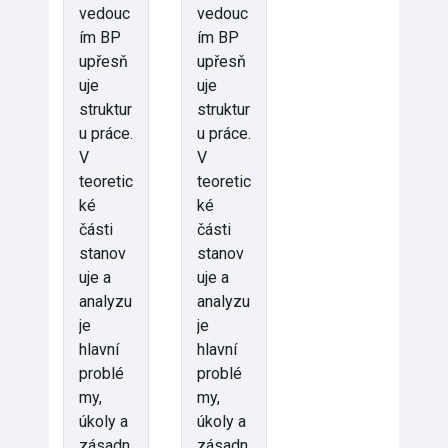
vedouc
vedouc
ím BP
ím BP
upřesň
upřesň
uje
uje
struktur
struktur
u práce.
u práce.
V
V
teoretic
teoretic
ké
ké
části
části
stanov
stanov
uje a
uje a
analyzu
analyzu
je
je
hlavní
hlavní
problé
problé
my,
my,
úkoly a
úkoly a
zásadn
zásadn