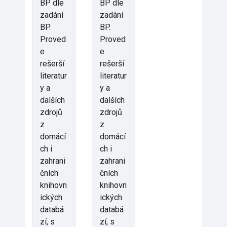
BP dle
BP dle
zadání
zadání
BP.
BP.
Proved
Proved
e
e
rešerší
rešerší
literatur
literatur
y a
y a
dalších
dalších
zdrojů
zdrojů
z
z
domácí
domácí
ch i
ch i
zahrani
zahrani
čních
čních
knihovn
knihovn
ických
ických
databá
databá
zí, s
zí, s