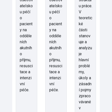
atelsko
atelsko
u práce.
u péčí
u péčí
V
o
o
teoretic
pacient
pacient
ké
y na
y na
části
odděle
odděle
stanov
ních
ních
uje a
akutníh
akutníh
analyzu
o
o
je
příjmu,
příjmu,
hlavní
resusci
resusci
problé
tace a
tace a
my,
intenzi
intenzi
úkoly a
vní
vní
zásadn
péče.
péče.
í pojmy
zpraco
vávané
v