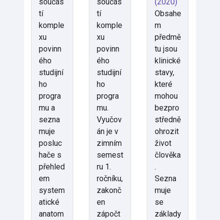
součás
součás
(2020)
tí
tí
Obsahe
komple
komple
m
xu
xu
předmě
povinn
povinn
tu jsou
ého
ého
klinické
studijní
studijní
stavy,
ho
ho
které
progra
progra
mohou
mu a
mu.
bezpro
sezna
Vyučov
středně
muje
án je v
ohrozit
posluc
zimním
život
hače s
semest
člověka
přehled
ru 1.
.
em
ročníku,
Sezna
system
zakonč
muje
atické
en
se
anatom
zápočt
základy