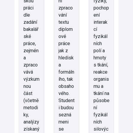
skou
ní
fyziky,
práci
zpraco
pochop
dle
vání
ení
zadání
textu
interak
bakalář
diplom
cí
ské
ové
fyzikál
práce,
práce
ních
zejmén
jak z
polí a
a
hledisk
hmoty
zpraco
a
s tkání,
vává
formáln
reakce
výzkum
ího, tak
organis
nou
obsaho
mu a
část
vého.
tkání na
(včetně
Student
působe
metodi
i budou
ní
ky,
sezná
fyzikál
analýzy
meni
ních
získaný
se
silovýc