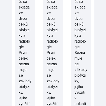
ět se
ět se
ět se
skládá
skládá
skládá
ze
ze
ze
dvou
dvou
dvou
celků
celků
celků
biofyzi
biofyzi
biofyzi
ky a
ky a
ky a
radiolo
radiolo
radiolo
gie.
gie.
gie.
První
První
Sezna
celek
celek
muje
sezna
sezna
se
muje
muje
základy
se
se
biofyzi
základy
základy
ky,
biofyzi
biofyzi
jejího
ky,
ky,
využití
jejího
jejího
v
využití
využití
oblasti