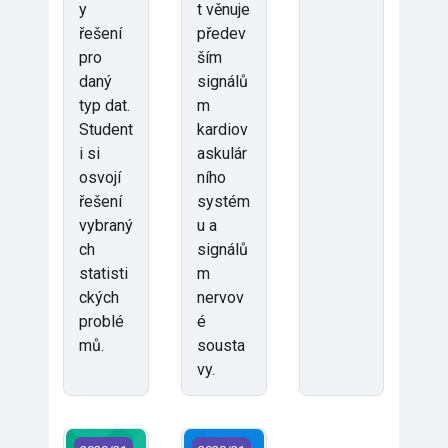
y
t věnuje
řešení
předev
pro
ším
daný
signálů
typ dat.
m
Student
kardiov
i si
askulár
osvojí
ního
řešení
systém
vybraný
u a
ch
signálů
statisti
m
ckých
nervov
problé
é
mů.
sousta
vy.
FZS/BP1 - Bakalářská práce 1 (2020)
FZS/BP2 - Bakalářská práce 2 (2020