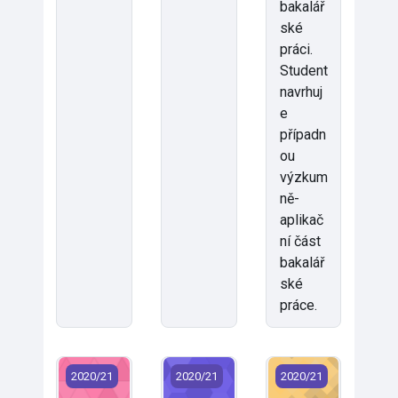
bakalář
ské
práci.
Student
navrhuj
e
případn
ou
výzkum
ně-
aplikač
ní část
bakalář
ské
práce.
FZS/BAZ2 - Bakalářská práce 2 (2020)
FZS/BCP - Bakalářská práce (2020)
FZS/BFI - Biofyzika
2020/21
2020/21
2020/21