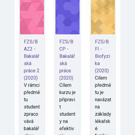
FZS/B
FZS/B
FZS/B
AZ2 -
CP -
FI -
Bakalář
Bakalář
Biofyzi
ská
ská
ka
práce 2
práce
(2020)
(2020)
(2020)
Cílem
V rámci
Cílem
předmě
předmě
kurzu je
tu je
tu
připravi
navázat
student
t
na
zpraco
student
základy
vává
y na
lékařsk
bakalář
efektiv
é