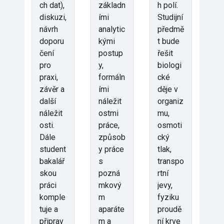
ch dat),
základn
h polí.
diskuzi,
ími
Studijní
návrh
analytic
předmě
doporu
kými
t bude
čení
postup
řešit
pro
y,
biologi
praxi,
formáln
cké
závěr a
ími
děje v
další
náležit
organiz
náležit
ostmi
mu,
osti.
práce,
osmoti
Dále
způsob
cký
student
y práce
tlak,
bakalář
s
transpo
skou
pozná
rtní
práci
mkový
jevy,
komple
m
fyziku
tuje a
aparáte
proudě
připrav
m a
ní krve