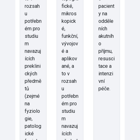
rozsah
fické,
pacient
u
mikros
y na
potřebn
kopick
odděle
ém pro
é,
ních
studiu
funkční,
akutníh
m
vývojov
o
navazuj
é a
příjmu,
ících
aplikov
resusci
preklini
ané, a
tace a
ckých
to v
intenzi
předmě
rozsah
vní
tů
u
péče.
(zejmé
potřebn
na
ém pro
fyziolo
studiu
gie,
m
patolog
navazuj
ické
ících