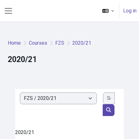
Skip to main content
Log in
Side panel
Home
Courses
FZS
2020/21
2020/21
Search cou
Course categories
Search cours
2020/21