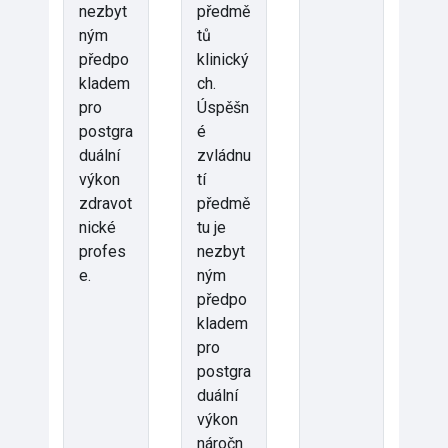
nezbyt
předmě
ným
tů
předpo
klinický
kladem
ch.
pro
Úspěšn
postgra
é
duální
zvládnu
výkon
tí
zdravot
předmě
nické
tu je
profes
nezbyt
e.
ným
předpo
kladem
pro
postgra
duální
výkon
náročn