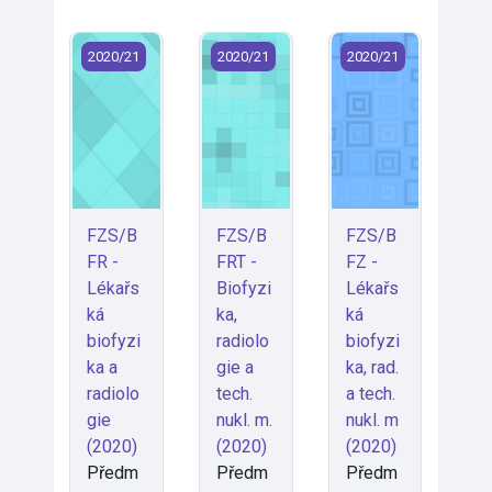
FZS/BFR - Lékařská biofyzika a radiologie (2020)
FZS/BFRT - Biofyzika, radiologie a te
FZS/BFZ - Lékařská b
2020/21
2020/21
2020/21
FZS/B
FZS/B
FZS/B
FR -
FRT -
FZ -
Lékařs
Biofyzi
Lékařs
ká
ka,
ká
biofyzi
radiolo
biofyzi
ka a
gie a
ka, rad.
radiolo
tech.
a tech.
gie
nukl. m.
nukl. m
(2020)
(2020)
(2020)
Předm
Předm
Předm