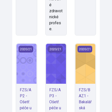
é
zdravot
nické
profes
e.
FZS/AP2 - Ošetř. péče u akut. a krit. stavů 2 (2020)
FZS/AP3 - Ošetř. péče u akut. a krit.
FZS/BAZ1 - Bakalář
2020/21
2020/21
2020/21
FZS/A
FZS/A
FZS/B
P2 -
P3 -
AZ1 -
Ošetř.
Ošetř.
Bakalář
péče u
péče u
ská