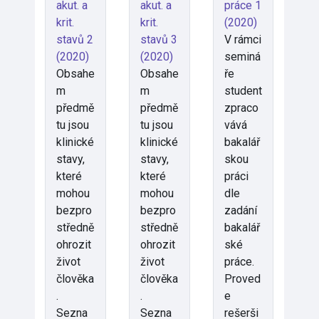
akut. a
akut. a
práce 1
krit.
krit.
(2020)
stavů 2
stavů 3
V rámci
(2020)
(2020)
seminá
Obsahe
Obsahe
ře
m
m
student
předmě
předmě
zpraco
tu jsou
tu jsou
vává
klinické
klinické
bakalář
stavy,
stavy,
skou
které
které
práci
mohou
mohou
dle
bezpro
bezpro
zadání
středně
středně
bakalář
ohrozit
ohrozit
ské
život
život
práce.
člověka
člověka
Proved
.
.
e
Sezna
Sezna
rešerši