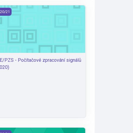
E/PZS - Počítačové zpracování signálů (2020)
20/21
E/PZS - Počítačové zpracování signálů
020)