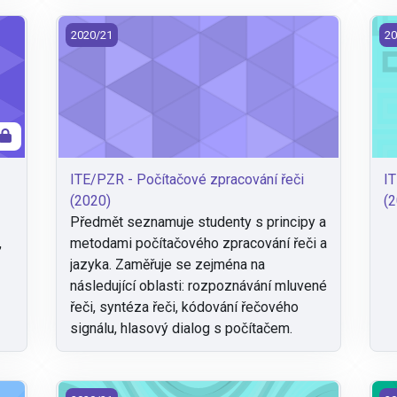
ITE/PZR - Počítačové zpracování řeči (2020)
IT
2020/21
20
ITE/PZR - Počítačové zpracování řeči
IT
(2020)
(2
Předmět seznamuje studenty s principy a
,
metodami počítačového zpracování řeči a
jazyka. Zaměřuje se zejména na
následující oblasti: rozpoznávání mluvené
řeči, syntéza řeči, kódování řečového
signálu, hlasový dialog s počítačem.