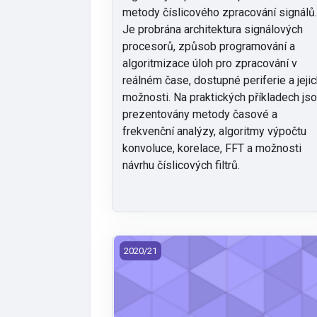
metody číslicového zpracování signálů
Je probrána architektura signálových
procesorů, způsob programování a
algoritmizace úloh pro zpracování v
reálném čase, dostupné periferie a jeji
možnosti. Na praktických příkladech js
prezentovány metody časové a
frekvenční analýzy, algoritmy výpočtu
konvoluce, korelace, FFT a možnosti
návrhu číslicových filtrů.
ITE/ZELB - Základy elektroniky (2020)
2020/21