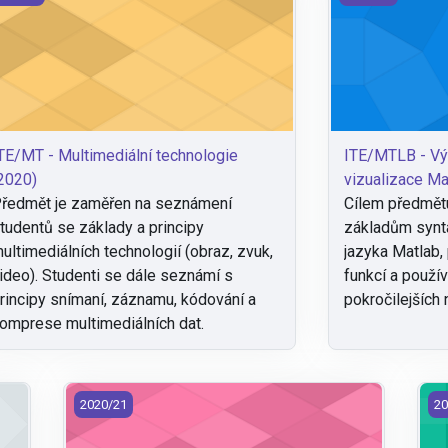
TE/MT - Multimediální technologie
ITE/MTLB - Vý
2020)
vizualizace Ma
ředmět je zaměřen na seznámení
Cílem předmětu
tudentů se základy a principy
základům synt
ultimediálních technologií (obraz, zvuk,
jazyka Matlab,
ideo). Studenti se dále seznámí s
funkcí a použív
rincipy snímaní, záznamu, kódování a
pokročilejších 
omprese multimediálních dat.
ice (2020)
ITE/PG2 - Počítačová grafika 2 (2020)
IT
2020/21
20