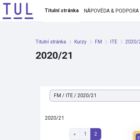
Přejít k hlavnímu obsahu
Titulní stránka
NÁPOVĚDA & PODPORA
Titulní stránka
Kurzy
FM
ITE
2020/
2020/21
Kategorie kurzů
2020/21
Předchozí stránka
Stránka 1
Stránka 2
«
1
2
IT
2