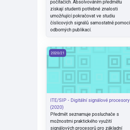
počítačích. Absolvováním předmětu
získají studenti potřebné znalosti
umožňující pokračovat ve studiu
číslicových signálů samostatně pomoc
odborných publikací.
ITE/SIP - Digitální signálové procesory
2020/21
ITE/SIP - Digitální signálové procesory
(2020)
Předmět seznamuje posluchače s
možnostmi praktického využití
signálových procesorů pro základní