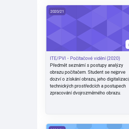
ITE/PVI - Počítačové vidění (2020)
2020/21
ITE/PVI - Počítačové vidění (2020)
Předmět seznámí s postupy analýzy
obrazu počítačem. Student se nejprve
dozví o získání obrazu, jeho digitalizaci
technických prostředcích a postupech
zpracování dvojrozměrného obrazu.