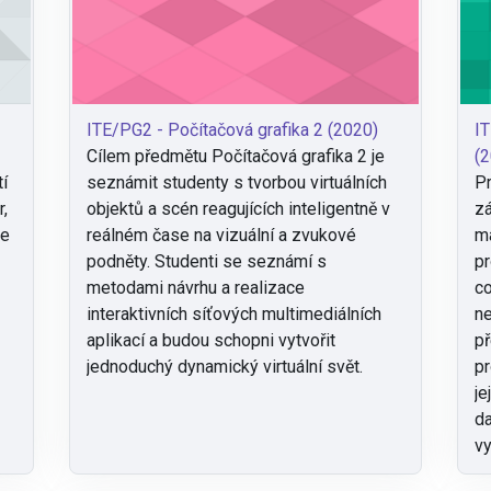
ITE/PG2 - Počítačová grafika 2 (2020)
I
Cílem předmětu Počítačová grafika 2 je
(2
tí
seznámit studenty s tvorbou virtuálních
Pr
r,
objektů a scén reagujících inteligentně v
z
se
reálném čase na vizuální a zvukové
ma
podněty. Studenti se seznámí s
pr
metodami návrhu a realizace
co
interaktivních síťových multimediálních
ne
aplikací a budou schopni vytvořit
př
jednoduchý dynamický virtuální svět.
pr
je
da
vy