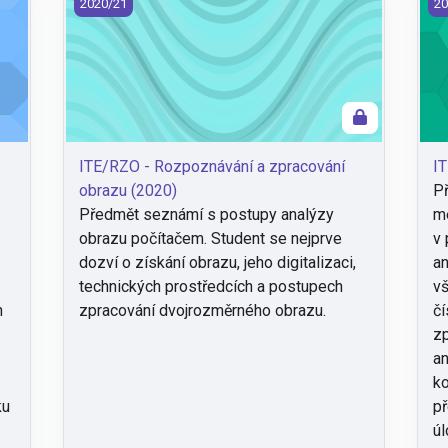
nálů (2020)
ITE/RZO - Rozpoznávání a zpracování obrazu (2020)
IT
2020/21
20
ITE/RZO - Rozpoznávání a zpracování
IT
obrazu (2020)
Př
Předmět seznámí s postupy analýzy
me
obrazu počítačem. Student se nejprve
v 
dozví o získání obrazu, jeho digitalizaci,
an
technických prostředcích a postupech
vš
h
zpracování dvojrozměrného obrazu.
čí
zp
an
ko
ku
př
úl