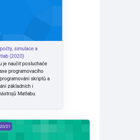
počty, simulace a
tlab (2020)
 je naučit posluchače
axe programovacího
 programování skriptů a
ání základních i
nástrojů Matlabu.
E/PO - Programovatelné obvody (2020)
20/21