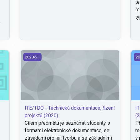
te
ře
ty
í
 (2020)
ITE/TDO - Technická dokumentace, řízení projektů (2
IT
2020/21
20
ITE/TDO - Technická dokumentace, řízení
IT
projektů (2020)
(2
Cílem předmětu je seznámit studenty s
Př
formami elektronické dokumentace, se
me
zásadami pro její tvorbu a se základními
v 