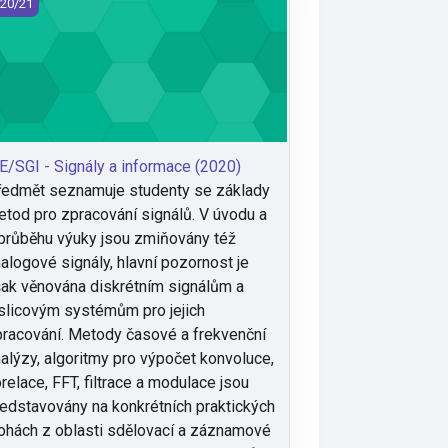
E/SGI - Signály a informace (2020)
20/21
E/SGI - Signály a informace (2020)
edmět seznamuje studenty se základy
tod pro zpracování signálů. V úvodu a
průběhu výuky jsou zmiňovány též
alogové signály, hlavní pozornost je
ak věnována diskrétním signálům a
slicovým systémům pro jejich
racování. Metody časové a frekvenční
alýzy, algoritmy pro výpočet konvoluce,
relace, FFT, filtrace a modulace jsou
edstavovány na konkrétních praktických
ohách z oblasti sdělovací a záznamové