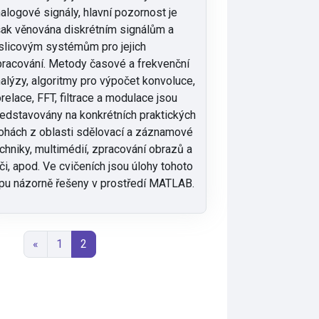
alogové signály, hlavní pozornost je
ak věnována diskrétním signálům a
slicovým systémům pro jejich
racování. Metody časové a frekvenční
alýzy, algoritmy pro výpočet konvoluce,
relace, FFT, filtrace a modulace jsou
edstavovány na konkrétních praktických
ohách z oblasti sdělovací a záznamové
chniky, multimédií, zpracování obrazů a
či, apod. Ve cvičeních jsou úlohy tohoto
pu názorně řešeny v prostředí MATLAB.
Předchozí stránka
Stránka 1
Stránka 2
«
1
2