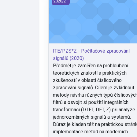
ITE/PZS*Z - Počítačové zpracování sig
2020/21
ITE/PZS*Z - Počítačové zpracování
signálů (2020)
Předmět je zaměřen na prohloubení
teoretických znalostí a praktických
zkušeností v oblasti číslicového
zpracování signálů. Cílem je zvládnout
metody návrhu různých typů číslicovýc
filtrů a osvojit si použití integrálních
transformací (DTFT, DFT, Z) při analýze
jednorozměrných signálů a systémů.
Důraz je kladen též na praktickou strán
implementace metod na moderních