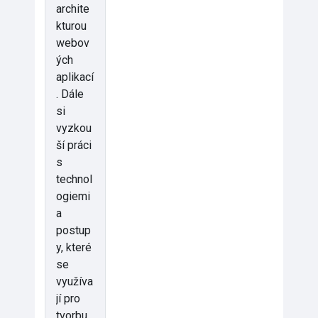
archite
kturou
webov
ých
aplikací
. Dále
si
vyzkou
ší práci
s
technol
ogiemi
a
postup
y, které
se
využíva
jí pro
tvorbu