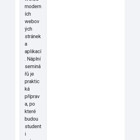
modern
ích
webov
ých
stránek
a
aplikací
. Náplní
seminá
řů je
praktic
ká
příprav
a, po
které
budou
student
i