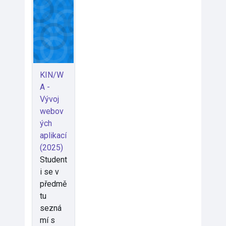
KIN/W
A -
Vývoj
webov
ých
aplikací
(2025)
Student
i se v
předmě
tu
sezná
mí s