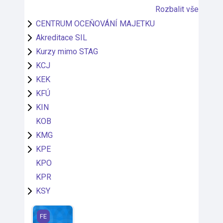
Rozbalit vše
CENTRUM OCEŇOVÁNÍ MAJETKU
Akreditace SIL
Kurzy mimo STAG
KCJ
KEK
KFÚ
KIN
KOB
KMG
KPE
KPO
KPR
KSY
KIN/WA - Vývoj webových aplikací (2025)
FE