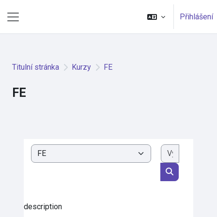
Přejít k hlavnímu obsahu
Přihlášení
Boční panel
Titulní stránka
Kurzy
FE
FE
Vyhledat k
Kategorie kurzů
Vyhledat kurz
description