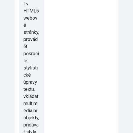
t v
HTML5
webov
é
stránky,
provád
ět
pokroči
lé
stylisti
cké
úpravy
textu,
vkládat
multim
ediální
objekty,
přidáva
t styly