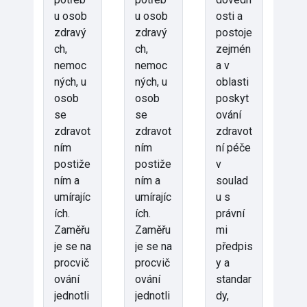
u osob
u osob
osti a
zdravý
zdravý
postoje
ch,
ch,
zejmén
nemoc
nemoc
a v
ných, u
ných, u
oblasti
osob
osob
poskyt
se
se
ování
zdravot
zdravot
zdravot
ním
ním
ní péče
postiže
postiže
v
ním a
ním a
soulad
umírajíc
umírajíc
u s
ích.
ích.
právní
Zaměřu
Zaměřu
mi
je se na
je se na
předpis
procvič
procvič
y a
ování
ování
standar
jednotli
jednotli
dy,