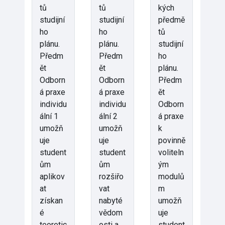
tů
tů
kých
studijní
studijní
předmě
ho
ho
tů
plánu.
plánu.
studijní
Předm
Předm
ho
ět
ět
plánu.
Odborn
Odborn
Předm
á praxe
á praxe
ět
individu
individu
Odborn
ální 1
ální 2
á praxe
umožň
umožň
k
uje
uje
povinně
student
student
voliteln
ům
ům
ým
aplikov
rozšiřo
modulů
at
vat
m
získan
nabyté
umožň
é
vědom
uje
teoretic
osti a
student