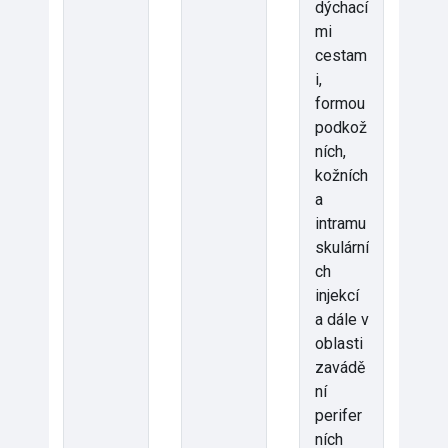
dýchací
mi
cestam
i,
formou
podkož
ních,
kožních
a
intramu
skulární
ch
injekcí
a dále v
oblasti
zavádě
ní
perifer
ních