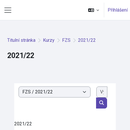
Přejít k hlavnímu obsahu
Přihlášení
Boční panel
Titulní stránka
Kurzy
FZS
2021/22
2021/22
Vyhledat k
Kategorie kurzů
Vyhledat kurz
2021/22