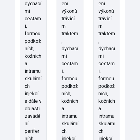
dýchací
ení
ení
mi
výkonů
výkonů
cestam
trávicí
trávicí
i,
m
m
formou
traktem
traktem
podkož
,
,
ních,
dýchací
dýchací
kožních
mi
mi
a
cestam
cestam
intramu
i,
i,
skulární
formou
formou
ch
podkož
podkož
injekcí
ních,
ních,
a dále v
kožních
kožních
oblasti
a
a
zavádě
intramu
intramu
ní
skulární
skulární
perifer
ch
ch
ních
injekcí
injekcí