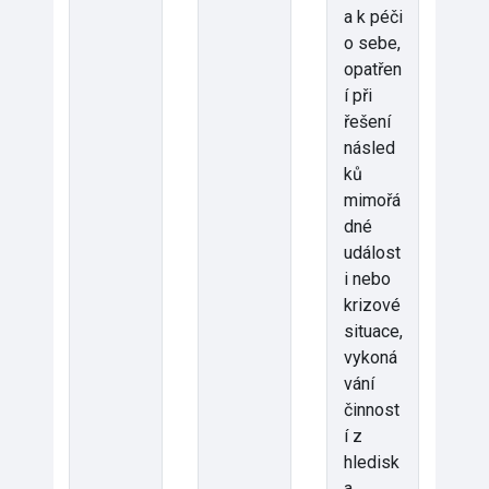
a k péči
o sebe,
opatřen
í při
řešení
násled
ků
mimořá
dné
událost
i nebo
krizové
situace,
vykoná
vání
činnost
í z
hledisk
a