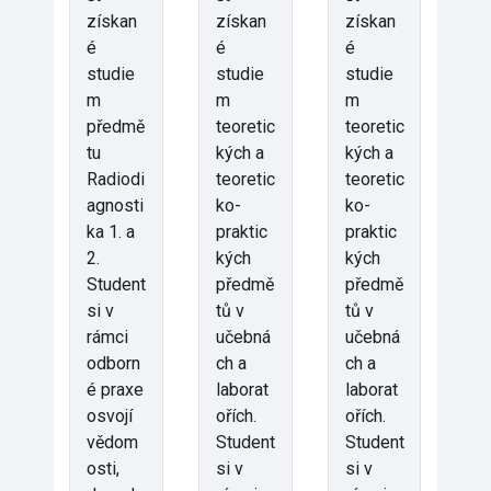
získan
získan
získan
é
é
é
studie
studie
studie
m
m
m
předmě
teoretic
teoretic
tu
kých a
kých a
Radiodi
teoretic
teoretic
agnosti
ko-
ko-
ka 1. a
praktic
praktic
2.
kých
kých
Student
předmě
předmě
si v
tů v
tů v
rámci
učebná
učebná
odborn
ch a
ch a
é praxe
laborat
laborat
osvojí
ořích.
ořích.
vědom
Student
Student
osti,
si v
si v