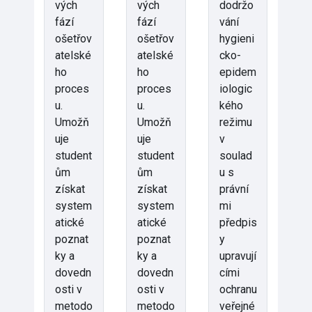
vých
vých
dodržo
fází
fází
vání
ošetřov
ošetřov
hygieni
atelské
atelské
cko-
ho
ho
epidem
proces
proces
iologic
u.
u.
kého
Umožň
Umožň
režimu
uje
uje
v
student
student
soulad
ům
ům
u s
získat
získat
právní
system
system
mi
atické
atické
předpis
poznat
poznat
y
ky a
ky a
upravují
dovedn
dovedn
cími
osti v
osti v
ochranu
metodo
metodo
veřejné