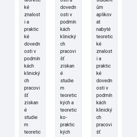
ké
dovedn
ům
znalost
osti v
aplikov
i a
podmín
at
praktic
kách
nabyté
ké
klinický
teoretic
dovedn
ch
ké
osti v
pracovi
znalost
podmín
šť
i a
kách
získan
praktic
klinický
é
ké
ch
studie
dovedn
pracovi
m
osti v
šť
teoretic
podmín
získan
kých a
kách
é
teoretic
klinický
studie
ko-
ch
m
praktic
pracovi
teoretic
kých
šť