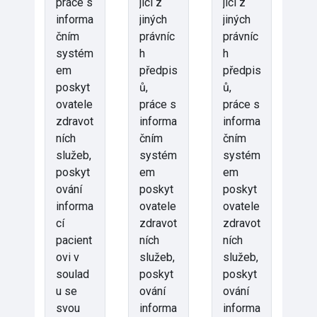
práce s
jící z
jící z
informa
jiných
jiných
čním
právníc
právníc
systém
h
h
em
předpis
předpis
poskyt
ů,
ů,
ovatele
práce s
práce s
zdravot
informa
informa
ních
čním
čním
služeb,
systém
systém
poskyt
em
em
ování
poskyt
poskyt
informa
ovatele
ovatele
cí
zdravot
zdravot
pacient
ních
ních
ovi v
služeb,
služeb,
soulad
poskyt
poskyt
u se
ování
ování
svou
informa
informa