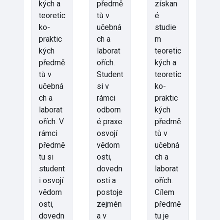
kých a
předmě
získan
teoretic
tů v
é
ko-
učebná
studie
praktic
ch a
m
kých
laborat
teoretic
předmě
ořích.
kých a
tů v
Student
teoretic
učebná
si v
ko-
ch a
rámci
praktic
laborat
odborn
kých
ořích. V
é praxe
předmě
rámci
osvojí
tů v
předmě
vědom
učebná
tu si
osti,
ch a
student
dovedn
laborat
i osvojí
osti a
ořích.
vědom
postoje
Cílem
osti,
zejmén
předmě
dovedn
a v
tu je