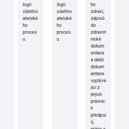
logii
logii
ho
ošetřov
ošetřov
zdraví,
atelské
atelské
zápisů
ho
ho
do
proces
proces
zdravot
u.
u.
nické
dokum
entace
a další
dokum
entace
vyplýva
jící z
jiných
právníc
h
předpis
ů,
práce s