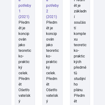
potřeby
potřeby
ět je
1
2
základn
(2021)
(2021)
í
Předm
Předm
součás
ět je
ět je
tí
koncip
koncip
komple
ován
ován
xu
jako
jako
teoretic
teoretic
teoretic
ko-
ko-
ko-
praktic
praktic
praktic
kých
ký
ký
předmě
celek.
celek.
tů
Předm
Předm
studijní
ět
ět
ho
Ošetřo
Ošetřo
plánu.
vatelsk
vatelsk
Předm
ý
ý
ět