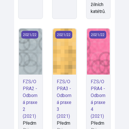
žilních
katétrů.
FZS/OPRA2 - Odborná praxe 2 (2021)
FZS/OPRA3 - Odborná praxe 3 (202
FZS/OPRA4 - Odbor
2021/22
2021/22
2021/22
FZS/O
FZS/O
FZS/O
PRA2 -
PRA3 -
PRA4 -
Odborn
Odborn
Odborn
á praxe
á praxe
á praxe
2
3
4
(2021)
(2021)
(2021)
Předm
Předm
Předm