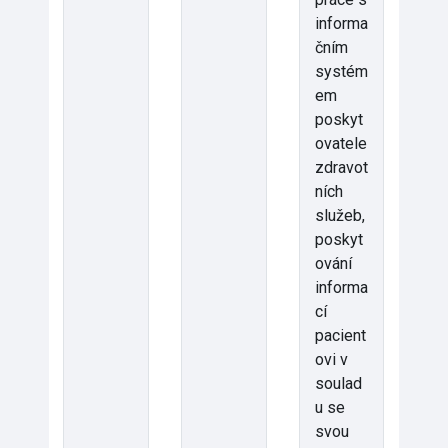
informa
čním
systém
em
poskyt
ovatele
zdravot
ních
služeb,
poskyt
ování
informa
cí
pacient
ovi v
soulad
u se
svou