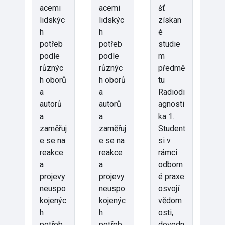
acemi
acemi
šť
lidskýc
lidskýc
získan
h
h
é
potřeb
potřeb
studie
podle
podle
m
různýc
různýc
předmě
h oborů
h oborů
tu
a
a
Radiodi
autorů
autorů
agnosti
a
a
ka 1.
zaměřuj
zaměřuj
Student
e se na
e se na
si v
reakce
reakce
rámci
a
a
odborn
projevy
projevy
é praxe
neuspo
neuspo
osvojí
kojenýc
kojenýc
vědom
h
h
osti,
potřeb
potřeb
dovedn