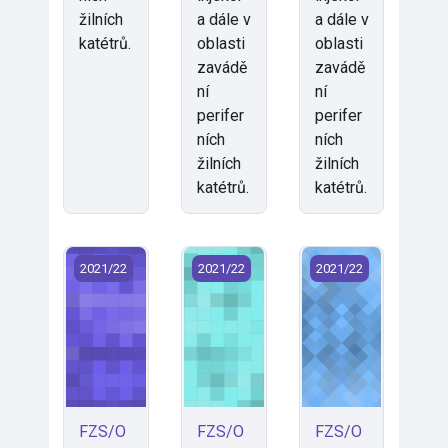
žilních
a dále v
a dále v
katétrů.
oblasti
oblasti
zavádě
zavádě
ní
ní
perifer
perifer
ních
ních
žilních
žilních
katétrů.
katétrů.
FZS/OPRI1 - Odborná praxe individuální 1 (2021)
FZS/OPRI2 - Odborná praxe individuá
FZS/OPRV - Odborná
2021/22
2021/22
2021/22
FZS/O
FZS/O
FZS/O