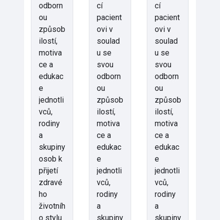
odborn
cí
cí
ou
pacient
pacient
způsob
ovi v
ovi v
ilostí,
soulad
soulad
motiva
u se
u se
ce a
svou
svou
edukac
odborn
odborn
e
ou
ou
jednotli
způsob
způsob
vců,
ilostí,
ilostí,
rodiny
motiva
motiva
a
ce a
ce a
skupiny
edukac
edukac
osob k
e
e
přijetí
jednotli
jednotli
zdravé
vců,
vců,
ho
rodiny
rodiny
životníh
a
a
o stylu
skupiny
skupiny