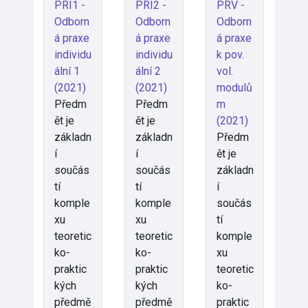
PRI1 -
PRI2 -
PRV -
Odborn
Odborn
Odborn
á praxe
á praxe
á praxe
individu
individu
k pov.
ální 1
ální 2
vol.
(2021)
(2021)
modulů
Předm
Předm
m
ět je
ět je
(2021)
základn
základn
Předm
í
í
ět je
součás
součás
základn
tí
tí
í
komple
komple
součás
xu
xu
tí
teoretic
teoretic
komple
ko-
ko-
xu
praktic
praktic
teoretic
kých
kých
ko-
předmě
předmě
praktic