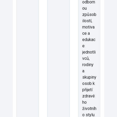
odborn
ou
způsob
ilostí,
motiva
ce a
edukac
e
jednotli
vců,
rodiny
a
skupiny
osob k
přijetí
zdravé
ho
životníh
o stylu