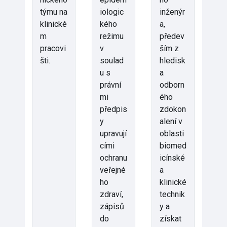
týmu na
iologic
inženýr
klinické
kého
a,
m
režimu
předev
pracovi
v
ším z
šti.
soulad
hledisk
u s
a
právní
odborn
mi
ého
předpis
zdokon
y
alení v
upravují
oblasti
cími
biomed
ochranu
icínské
veřejné
a
ho
klinické
zdraví,
technik
zápisů
y a
do
získat