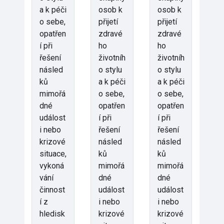
a k péči
osob k
osob k
o sebe,
přijetí
přijetí
opatřen
zdravé
zdravé
í při
ho
ho
řešení
životníh
životníh
násled
o stylu
o stylu
ků
a k péči
a k péči
mimořá
o sebe,
o sebe,
dné
opatřen
opatřen
událost
í při
í při
i nebo
řešení
řešení
krizové
násled
násled
situace,
ků
ků
vykoná
mimořá
mimořá
vání
dné
dné
činnost
událost
událost
í z
i nebo
i nebo
hledisk
krizové
krizové