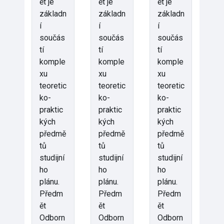
ět je
ět je
ět je
základn
základn
základn
í
í
í
součás
součás
součás
tí
tí
tí
komple
komple
komple
xu
xu
xu
teoretic
teoretic
teoretic
ko-
ko-
ko-
praktic
praktic
praktic
kých
kých
kých
předmě
předmě
předmě
tů
tů
tů
studijní
studijní
studijní
ho
ho
ho
plánu.
plánu.
plánu.
Předm
Předm
Předm
ět
ět
ět
Odborn
Odborn
Odborn