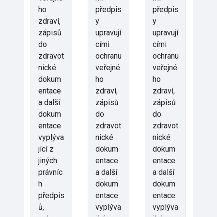
ho
předpis
předpis
zdraví,
y
y
zápisů
upravují
upravují
do
cími
cími
zdravot
ochranu
ochranu
nické
veřejné
veřejné
dokum
ho
ho
entace
zdraví,
zdraví,
a další
zápisů
zápisů
dokum
do
do
entace
zdravot
zdravot
vyplýva
nické
nické
jící z
dokum
dokum
jiných
entace
entace
právníc
a další
a další
h
dokum
dokum
předpis
entace
entace
ů,
vyplýva
vyplýva