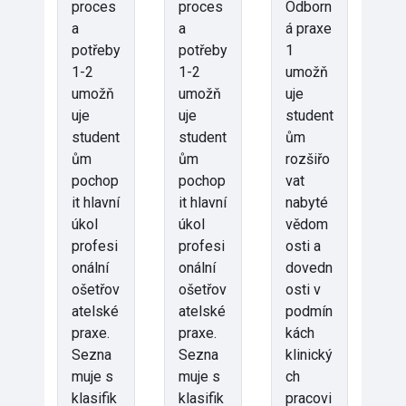
proces
proces
Odborn
a
a
á praxe
potřeby
potřeby
1
1-2
1-2
umožň
umožň
umožň
uje
uje
uje
student
student
student
ům
ům
ům
rozšiřo
pochop
pochop
vat
it hlavní
it hlavní
nabyté
úkol
úkol
vědom
profesi
profesi
osti a
onální
onální
dovedn
ošetřov
ošetřov
osti v
atelské
atelské
podmín
praxe.
praxe.
kách
Sezna
Sezna
klinický
muje s
muje s
ch
klasifik
klasifik
pracovi