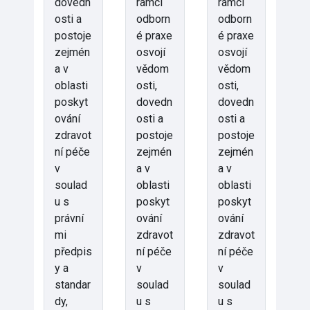
dovedn
rámci
rámci
osti a
odborn
odborn
postoje
é praxe
é praxe
zejmén
osvojí
osvojí
a v
vědom
vědom
oblasti
osti,
osti,
poskyt
dovedn
dovedn
ování
osti a
osti a
zdravot
postoje
postoje
ní péče
zejmén
zejmén
v
a v
a v
soulad
oblasti
oblasti
u s
poskyt
poskyt
právní
ování
ování
mi
zdravot
zdravot
předpis
ní péče
ní péče
y a
v
v
standar
soulad
soulad
dy,
u s
u s