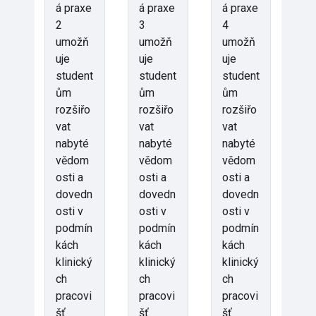
á praxe
á praxe
á praxe
2
3
4
umožň
umožň
umožň
uje
uje
uje
student
student
student
ům
ům
ům
rozšiřo
rozšiřo
rozšiřo
vat
vat
vat
nabyté
nabyté
nabyté
vědom
vědom
vědom
osti a
osti a
osti a
dovedn
dovedn
dovedn
osti v
osti v
osti v
podmín
podmín
podmín
kách
kách
kách
klinický
klinický
klinický
ch
ch
ch
pracovi
pracovi
pracovi
šť
šť
šť