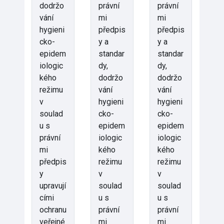
dodržo
právní
právní
vání
mi
mi
hygieni
předpis
předpis
cko-
y a
y a
epidem
standar
standar
iologic
dy,
dy,
kého
dodržo
dodržo
režimu
vání
vání
v
hygieni
hygieni
soulad
cko-
cko-
u s
epidem
epidem
právní
iologic
iologic
mi
kého
kého
předpis
režimu
režimu
y
v
v
upravují
soulad
soulad
cími
u s
u s
ochranu
právní
právní
veřejné
mi
mi