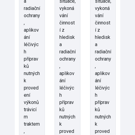
a
situace,
situace,
radiační
vykoná
vykoná
ochrany
vání
vání
,
činnost
činnost
aplikov
í z
í z
ání
hledisk
hledisk
léčivýc
a
a
h
radiační
radiační
příprav
ochrany
ochrany
ků
,
,
nutných
aplikov
aplikov
k
ání
ání
proved
léčivýc
léčivýc
ení
h
h
výkonů
příprav
příprav
trávicí
ků
ků
m
nutných
nutných
traktem
k
k
,
proved
proved