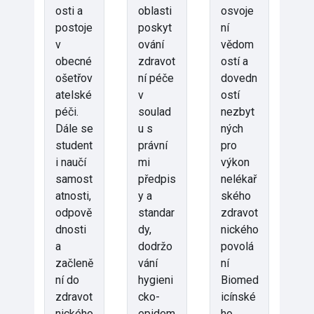
osti a
oblasti
osvoje
postoje
poskyt
ní
v
ování
vědom
obecné
zdravot
ostí a
ošetřov
ní péče
dovedn
atelské
v
ostí
péči.
soulad
nezbyt
Dále se
u s
ných
student
právní
pro
i naučí
mi
výkon
samost
předpis
nelékař
atnosti,
y a
ského
odpově
standar
zdravot
dnosti
dy,
nického
a
dodržo
povolá
začleně
vání
ní
ní do
hygieni
Biomed
zdravot
cko-
icínské
nického
epidem
ho