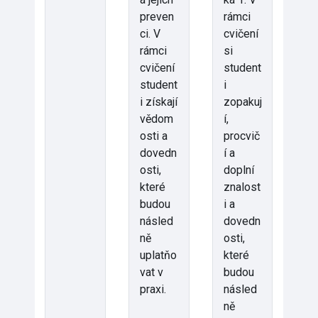
preven
rámci
ci. V
cvičení
rámci
si
cvičení
student
student
i
i získají
zopakuj
vědom
í,
osti a
procvič
dovedn
í a
osti,
doplní
které
znalost
budou
i a
násled
dovedn
ně
osti,
uplatňo
které
vat v
budou
praxi.
násled
ně