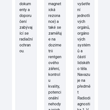
dokum
magnet
vyšetře
enty a
ická
ní
doporu
rezona
jednotli
čení
nce) a
vých
zabývaj
také se
orgánů,
ící se
zaměřuj
orgáno
radiační
e na
vých
ochran
dozime
systém
ou.
trii
ů a
rentgen
částí
ového
lidskéh
záření,
o těla.
kontrol
Navazu
u
je na
kvality,
předmě
potenci
t
onální
Radiodi
nehody
agnosti
a jejich
ka 1. V