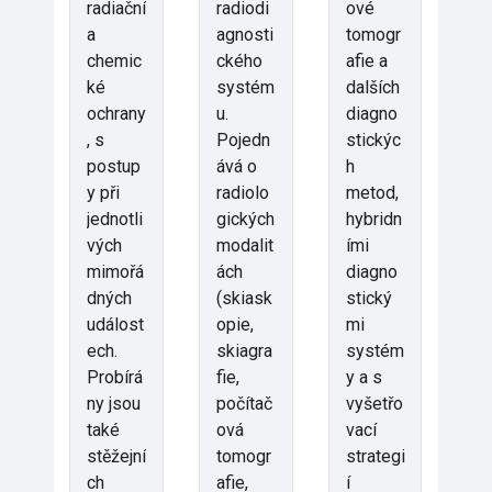
radiační
radiodi
ové
a
agnosti
tomogr
chemic
ckého
afie a
ké
systém
dalších
ochrany
u.
diagno
, s
Pojedn
stickýc
postup
ává o
h
y při
radiolo
metod,
jednotli
gických
hybridn
vých
modalit
ími
mimořá
ách
diagno
dných
(skiask
stický
událost
opie,
mi
ech.
skiagra
systém
Probírá
fie,
y a s
ny jsou
počítač
vyšetřo
také
ová
vací
stěžejní
tomogr
strategi
ch
afie,
í