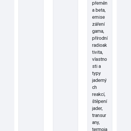
přeměn
a beta,
emise
záření
gama,
přírodní
radioak
tivita,
vlastno
sti a
typy
jaderný
ch
reakcí,
štěpení
jader,
transur
any,
termoja