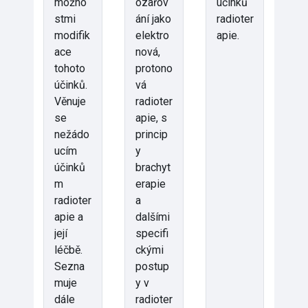
možno
ozařov
účinků
stmi
ání jako
radioter
modifik
elektro
apie.
ace
nová,
tohoto
protono
účinků.
vá
Věnuje
radioter
se
apie, s
nežádo
princip
ucím
y
účinků
brachyt
m
erapie
radioter
a
apie a
dalšími
její
specifi
léčbě.
ckými
Sezna
postup
muje
y v
dále
radioter