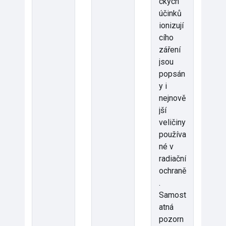
ckých
účinků
ionizují
cího
záření
jsou
popsán
y i
nejnově
jší
veličiny
používa
né v
radiační
ochraně
.
Samost
atná
pozorn