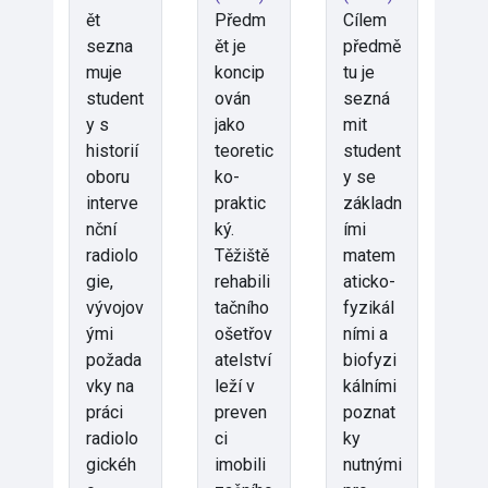
ět
Předm
Cílem
sezna
ět je
předmě
muje
koncip
tu je
student
ován
sezná
y s
jako
mit
historií
teoretic
student
oboru
ko-
y se
interve
praktic
základn
nční
ký.
ími
radiolo
Těžiště
matem
gie,
rehabili
aticko-
vývojov
tačního
fyzikál
ými
ošetřov
ními a
požada
atelství
biofyzi
vky na
leží v
kálními
práci
preven
poznat
radiolo
ci
ky
gickéh
imobili
nutnými