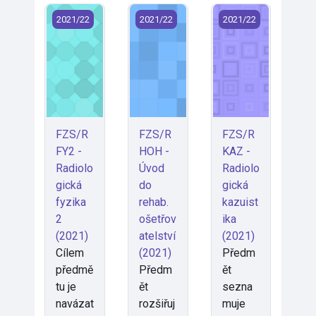
FZS/RFY2 - Radiologická fyzika 2 (2021)
FZS/RHOH - Úvod do rehab. ošetřova
FZS/RKAZ - Radiolo
2021/22
2021/22
2021/22
FZS/R
FZS/R
FZS/R
FY2 -
HOH -
KAZ -
Radiolo
Úvod
Radiolo
gická
do
gická
fyzika
rehab.
kazuist
2
ošetřov
ika
(2021)
atelství
(2021)
Cílem
(2021)
Předm
předmě
Předm
ět
tu je
ět
sezna
navázat
rozšiřuj
muje