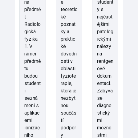
na
e
student
předmě
teoretic
y s
t
ké
nejčast
Radiolo
poznat
ějšími
gická
ky a
patolog
fyzika
praktic
ickými
1. V
ké
nálezy
rámci
dovedn
na
předmě
osti v
rentgen
tu
oblasti
ové
budou
fyziote
dokum
student
rapie,
entaci.
i
která je
Zabývá
sezná
nezbyt
se
meni s
nou
diagno
aplikac
součás
stický
emi
tí
mi
ionizač
podpor
možno
ního
y
stmi