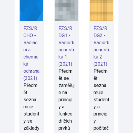
FZS/R
FZS/R
FZS/R
CHO -
DG1 -
DG2 -
Radiač
Radiodi
Radiodi
ní a
agnosti
agnosti
chemic
ka 1
ka 2
ká
(2021)
(2021)
ochrana
Předm
Předm
(2021)
ět se
ět
Předm
zaměřuj
sezna
ět
e na
muje
sezna
princip
student
muje
y a
y s
student
funkce
princip
y se
dílčích
y
základy
prvků
počítač