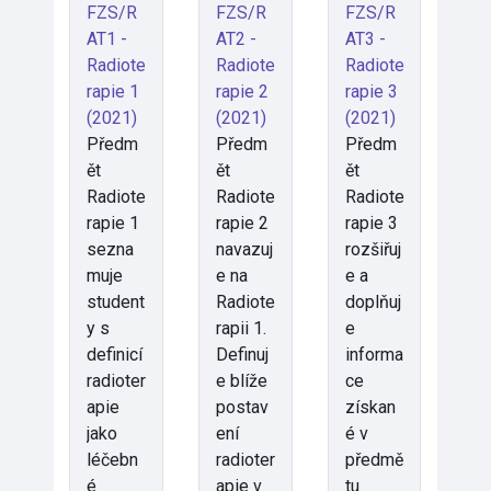
FZS/R
FZS/R
FZS/R
AT1 -
AT2 -
AT3 -
Radiote
Radiote
Radiote
rapie 1
rapie 2
rapie 3
(2021)
(2021)
(2021)
Předm
Předm
Předm
ět
ět
ět
Radiote
Radiote
Radiote
rapie 1
rapie 2
rapie 3
sezna
navazuj
rozšiřuj
muje
e na
e a
student
Radiote
doplňuj
y s
rapii 1.
e
definicí
Definuj
informa
radioter
e blíže
ce
apie
postav
získan
jako
ení
é v
léčebn
radioter
předmě
é
apie v
tu