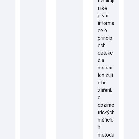
i získají
také
první
informa
ce o
princip
ech
detekc
e a
měření
ionizují
cího
záření,
o
dozime
trických
měřicíc
h
metodá