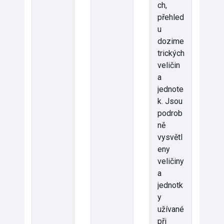
ch,
přehled
u
dozime
trických
veličin
a
jednote
k. Jsou
podrob
ně
vysvětl
eny
veličiny
a
jednotk
y
užívané
při