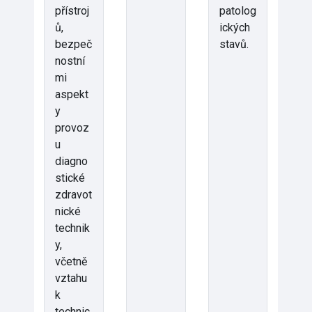
přístroj
patolog
ů,
ických
bezpeč
stavů.
nostní
mi
aspekt
y
provoz
u
diagno
stické
zdravot
nické
technik
y,
včetně
vztahu
k
technic