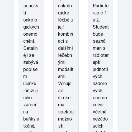
součás
onkolo
Radiote
tí
gické
rapie 1
onkolo
léčbě a
a 2.
gických
její
Student
onemo
kombin
bude
cnění.
aci s
sezná
Detailn
dalšími
men s
ěji se
léčebn
radioter
zabývá
ými
apií
popise
modalit
jednotli
m
ami.
vých
účinku
Věnuje
nádoro
ionizují
se
vých
cího
široké
onemo
záření
mu
cnění
na
spektru
včetně
buňky a
možno
nežádo
tkáně,
stí
ucích