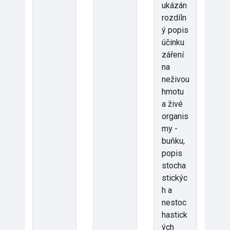
ukázán
rozdíln
ý popis
účinku
záření
na
neživou
hmotu
a živé
organis
my -
buňku,
popis
stocha
stickýc
h a
nestoc
hastick
ých