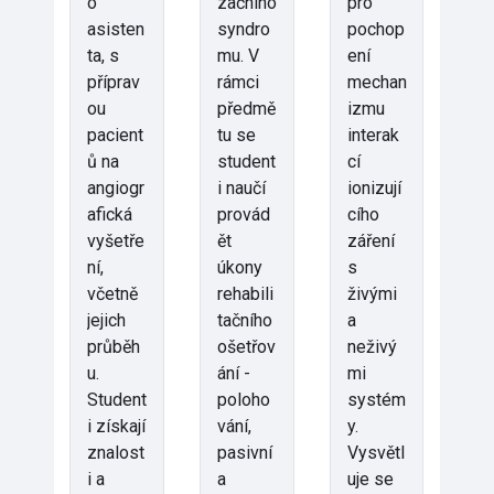
o
začního
pro
asisten
syndro
pochop
ta, s
mu. V
ení
příprav
rámci
mechan
ou
předmě
izmu
pacient
tu se
interak
ů na
student
cí
angiogr
i naučí
ionizují
afická
provád
cího
vyšetře
ět
záření
ní,
úkony
s
včetně
rehabili
živými
jejich
tačního
a
průběh
ošetřov
neživý
u.
ání -
mi
Student
poloho
systém
i získají
vání,
y.
znalost
pasivní
Vysvětl
i a
a
uje se