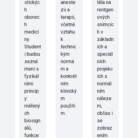
stickýc
aneste
těla na
h
zii a
rentgen
oborec
terapii,
ových
h
včetně
snímcíc
medicí
vztahu
h v
ny.
k
základn
Student
technic
ích a
i budou
kým
speciál
sezná
normá
ních
meni s
m a
projekc
fyzikál
konkrét
ích s
ními
ním
normál
princip
klinický
ním
y
m
náleze
měřený
použití
m,
ch
m.
občas i
biosign
se
álů,
zobraz
funkce
ením