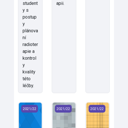
student
apii.
y s
postup
y
plánova
ní
radioter
apie a
kontrol
y
kvality
této
léčby.
FZS/RCHO - Radiační a chemická ochrana (2021)
FZS/RDG1 - Radiodiagnostika 1 (20
FZS/RDG2 - Radiodi
2021/22
2021/22
2021/22