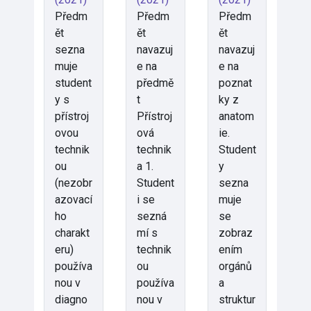
Předm
Předm
Předm
ět
ět
ět
sezna
navazuj
navazuj
muje
e na
e na
student
předmě
poznat
y s
t
ky z
přístroj
Přístroj
anatom
ovou
ová
ie.
technik
technik
Student
ou
a 1.
y
(nezobr
Student
sezna
azovací
i se
muje
ho
sezná
se
charakt
mí s
zobraz
eru)
technik
ením
používa
ou
orgánů
nou v
používa
a
diagno
nou v
struktur