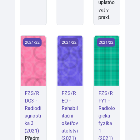
uplatňo
vat v
praxi.
FZS/RDG3 - Radiodiagnostika 3 (2021)
FZS/REO - Rehabilitační ošetřovatels
FZS/RFY1 - Radiolo
2021/22
2021/22
2021/22
FZS/R
FZS/R
FZS/R
DG3 -
EO -
FY1 -
Radiodi
Rehabil
Radiolo
agnosti
itační
gická
ka 3
ošetřov
fyzika
(2021)
atelství
1
Předm
(2021)
(2021)