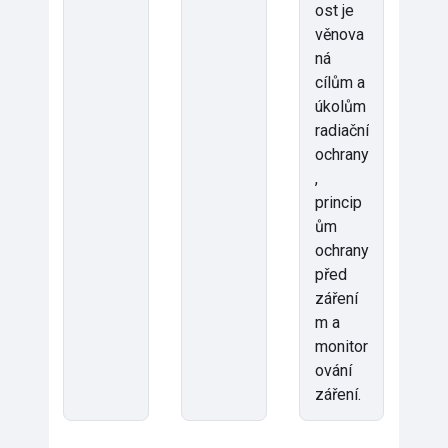
ost je
věnova
ná
cílům a
úkolům
radiační
ochrany
,
princip
ům
ochrany
před
záření
m a
monitor
ování
záření.