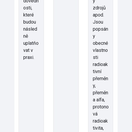
dovedn
y
osti,
zdrojů
které
apod.
budou
Jsou
násled
popsán
ně
y
uplatňo
obecné
vat v
vlastno
praxi.
sti
radioak
tivní
přeměn
y,
přeměn
a alfa,
protono
vá
radioak
tivita,