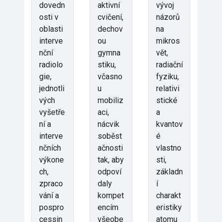
dovedn
aktivní
vývoj
osti v
cvičení,
názorů
oblasti
dechov
na
interve
ou
mikros
nční
gymna
vět,
radiolo
stiku,
radiační
gie,
včasno
fyziku,
jednotli
u
relativi
vých
mobiliz
stické
vyšetře
aci,
a
ní a
nácvik
kvantov
interve
soběst
é
nčních
ačnosti
vlastno
výkone
tak, aby
sti,
ch,
odpoví
základn
zpraco
daly
í
vání a
kompet
charakt
pospro
encím
eristiky
cessin
všeobe
atomu