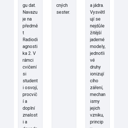
gu dat.
cných
a jádra.
Navazu
sester.
Vysvětl
je na
ují se
předmě
nejdůle
t
žitější
Radiodi
jaderné
agnosti
modely,
ka 2. V
jednotli
rámci
vé
cvičení
druhy
si
ionizují
student
cího
i osvojí,
záření,
procvič
mechan
í a
ismy
doplní
jejich
znalost
vzniku,
i a
princip