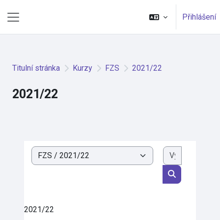
Přejít k hlavnímu obsahu
Přihlášení
Boční panel
Titulní stránka
Kurzy
FZS
2021/22
2021/22
Vyhledat k
Kategorie kurzů
Vyhledat kurz
2021/22