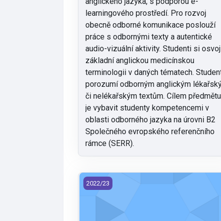
anglického jazyka, s podporou e-
learningového prostředí. Pro rozvoj
obecně odborné komunikace poslouží
práce s odbornými texty a autentické
audio-vizuální aktivity. Studenti si osvoj
základní anglickou medicínskou
terminologii v daných tématech. Studen
porozumí odborným anglickým lékařsk
či nelékařským textům. Cílem předmět
je vybavit studenty kompetencemi v
oblasti odborného jazyka na úrovni B2
Společného evropského referenčního
rámce (SERR).
FZS/JA4 - Odborný jazyk anglický 4 (20
2022/23