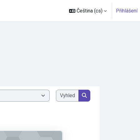
Čeština ‎(cs)‎
Přihlášení
Vyhledat kurzy
Vyhledat kurzy
matika a statistika v zdravotnictví (2022)