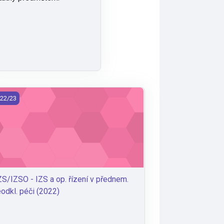
022)
/IZSO - IZS a op. řízení v přednem. neodkl. péči (2022)
22/23
S/IZSO - IZS a op. řízení v přednem.
odkl. péči (2022)