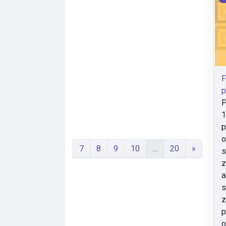
F
p
P
1
p
o
Stránka 7
Stránka 8
Stránka 9
Stránka 10
Stránka 20
Další st
7
8
9
10
…
20
»
s
z
a
s
z
p
o