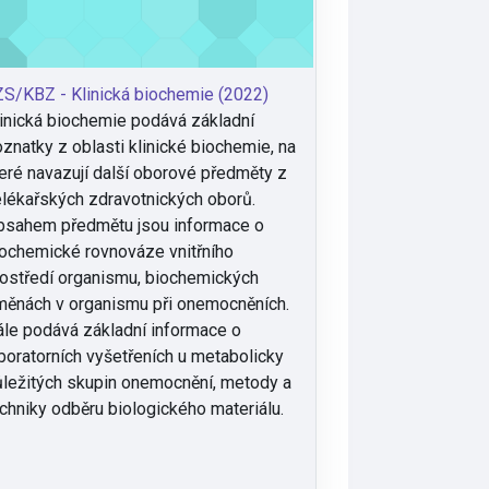
S/KBZ - Klinická biochemie (2022)
inická biochemie podává základní
znatky z oblasti klinické biochemie, na
eré navazují další oborové předměty z
lékařských zdravotnických oborů.
bsahem předmětu jsou informace o
ochemické rovnováze vnitřního
ostředí organismu, biochemických
ěnách v organismu při onemocněních.
le podává základní informace o
boratorních vyšetřeních u metabolicky
ležitých skupin onemocnění, metody a
chniky odběru biologického materiálu.