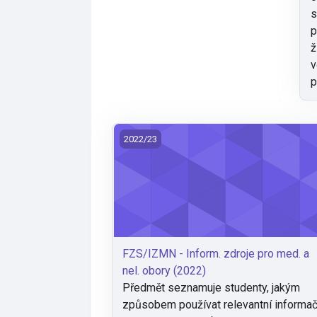
s
p
ž
v
p
FZS/IZMN - Inform. zdroje pro med. a ne
2022/23
FZS/IZMN - Inform. zdroje pro med. a
nel. obory (2022)
Předmět seznamuje studenty, jakým
způsobem používat relevantní informač