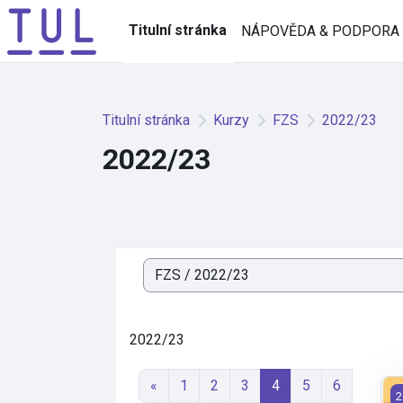
Přejít k hlavnímu obsahu
Titulní stránka
NÁPOVĚDA & PODPORA
Titulní stránka
Kurzy
FZS
2022/23
2022/23
Kategorie kurzů
2022/23
Předchozí stránka
Stránka 1
Stránka 2
Stránka 3
Stránka 4
Stránka 5
Stránka 6
«
1
2
3
4
5
6
FZ
2