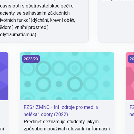
ouvislosti s ošetřovatelskou péčí o
acienty se selháváním základních
ivotních funkcí (dýchání, krevní oběh,
ědomí, vnitřní prostředí,
olytraumatismus).
l. obory (2022)
FZS/IZMNO - Inf. zdroje pro med. a nelékař. obory (2
FZS
2022/23
20
FZS/IZMNO - Inf. zdroje pro med. a
FZ
nelékař. obory (2022)
ne
Předmět seznamuje studenty, jakým
ní
způsobem používat relevantní informační