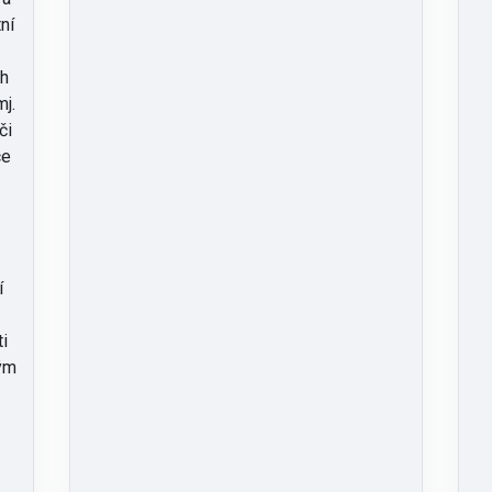
ní
ch
mj.
či
ce
í
ti
ým
u