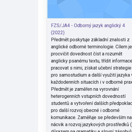
FZS/JA4 - Odborný jazyk anglický 4
(2022)
Předmět poskytuje základní znalosti z
anglické odborné terminologie. Cílem j
procvičit dovednost číst a rozumět
anglicky psanému textu, třídit informac
pracovat s nimi, získat učební strategie
pro samostudium a další využití jazyka 
každodenních situacích i v odborné prax
Předmět je zaměřen na vyrovnání
heterogenních vstupních dovedností
studentů a vytvoření dalších předpokla
pro další rozvoj obecné i odborné
komunikace. Zaměřuje se především na
nácvik a rozvoj jazykových prostředků 
důrazem na gramatiku a slovní zásobu)