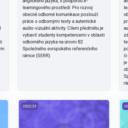
anglického jazyka, s podporou e-
an
learningového prostředí. Pro rozvoj
le
obecně odborné komunikace poslouží
o
práce s odbornými texty a autentické
pr
í
audio-vizuální aktivity. Cílem předmětu je
au
vybavit studenty kompetencemi v oblasti
zá
ti
odborného jazyka na úrovni B2
te
ým
Společného evropského referenčního
p
u
rámce (SERR).
či
je
ob
Sp
rá
22)
FZS/KBO - Klinická biochemie (2022)
FZ
2022/23
20