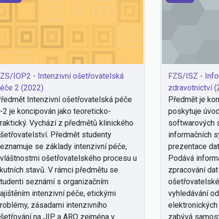
ZS/IOP2 - Intenzivní ošetřovatelská
FZS/ISZ - Infor
éče 2 (2022)
zdravotnictví 
ředmět Intenzivní ošetřovatelská péče
Předmět je kon
-2 je koncipován jako teoreticko-
poskytuje úvod
raktický. Vychází z předmětů klinického
softwarových s
šetřovatelství. Předmět studenty
informačních s
ránka
eznamuje se základy intenzivní péče,
prezentace dat,
vláštnostmi ošetřovatelského procesu u
Podává inform
kutních stavů. V rámci předmětu se
zpracování dat 
tudenti seznámí s organizačním
ošetřovatelské
ajištěním intenzivní péče, etickými
vyhledávání od
roblémy, zásadami intenzivního
elektronických
šetřování na JIP a ARO zejména v
zabývá samost