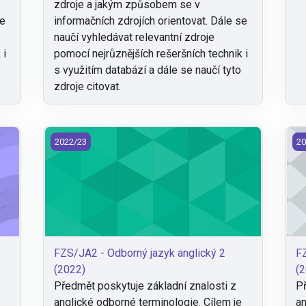
zdroje a jakým způsobem se v
se
informačních zdrojích orientovat. Dále se
naučí vyhledávat relevantní zdroje
 i
pomocí nejrůznějších rešeršních technik i
s využitím databází a dále se naučí tyto
zdroje citovat.
22)
FZS/JA2 - Odborný jazyk anglický 2 (2022)
FZ
2022/23
20
FZS/JA2 - Odborný jazyk anglický 2
FZ
(2022)
(2
Předmět poskytuje základní znalosti z
Př
e
anglické odborné terminologie. Cílem je
an