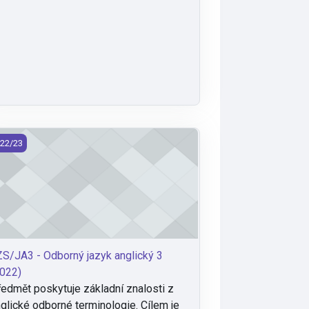
S/JA3 - Odborný jazyk anglický 3 (2022)
22/23
S/JA3 - Odborný jazyk anglický 3
022)
edmět poskytuje základní znalosti z
glické odborné terminologie. Cílem je