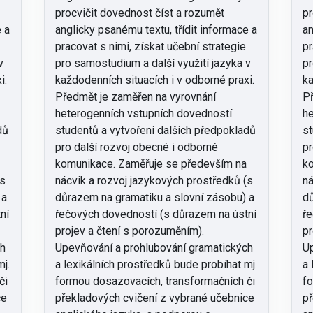
procvičit dovednost číst a rozumět
pr
e a
anglicky psanému textu, třídit informace a
an
pracovat s nimi, získat učební strategie
pr
v
pro samostudium a další využití jazyka v
pr
i.
každodenních situacích i v odborné praxi.
ka
Předmět je zaměřen na vyrovnání
Př
heterogenních vstupních dovedností
he
dů
studentů a vytvoření dalších předpokladů
st
pro další rozvoj obecné i odborné
pr
komunikace. Zaměřuje se především na
ko
(s
nácvik a rozvoj jazykových prostředků (s
ná
 a
důrazem na gramatiku a slovní zásobu) a
dů
ní
řečových dovedností (s důrazem na ústní
ře
projev a čtení s porozuměním).
pr
ch
Upevňování a prohlubování gramatických
Up
mj.
a lexikálních prostředků bude probíhat mj.
a 
či
formou dosazovacích, transformačních či
fo
ce
překladových cvičení z vybrané učebnice
př