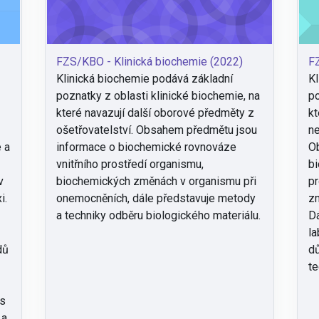
FZS/KBO - Klinická biochemie (2022)
FZ
Klinická biochemie podává základní
Kl
poznatky z oblasti klinické biochemie, na
po
e
které navazují další oborové předměty z
kt
ošetřovatelství. Obsahem předmětu jsou
ne
e a
informace o biochemické rovnováze
O
vnitřního prostředí organismu,
bi
v
biochemických změnách v organismu při
pr
i.
onemocněních, dále představuje metody
zm
a techniky odběru biologického materiálu.
Dá
la
dů
dů
te
(s
 a