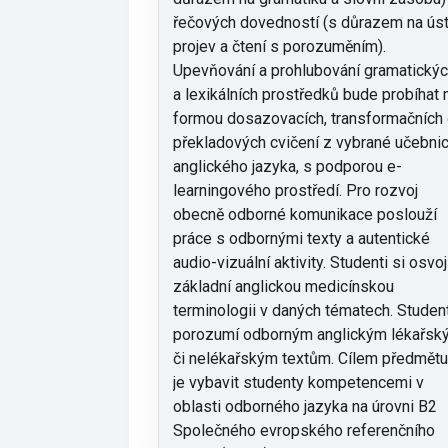
řečových dovedností (s důrazem na úst
projev a čtení s porozuměním).
Upevňování a prohlubování gramatický
a lexikálních prostředků bude probíhat 
formou dosazovacích, transformačních 
překladových cvičení z vybrané učebni
anglického jazyka, s podporou e-
learningového prostředí. Pro rozvoj
obecně odborné komunikace poslouží
práce s odbornými texty a autentické
audio-vizuální aktivity. Studenti si osvoj
základní anglickou medicínskou
terminologii v daných tématech. Studen
porozumí odborným anglickým lékařsk
či nelékařským textům. Cílem předmět
je vybavit studenty kompetencemi v
oblasti odborného jazyka na úrovni B2
Společného evropského referenčního