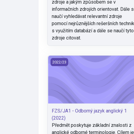
zdroje a jakým způsobem se v
informačních zdrojích orientovat. Dále 
naučí vyhledávat relevantní zdroje
pomocí nejrůznějších rešeršních technik
s využitím databází a dále se naučí tyto
zdroje citovat.
FZS/JA1 - Odborný jazyk anglický 1 (20
2022/23
FZS/JA1 - Odborný jazyk anglický 1
(2022)
Předmět poskytuje základní znalosti z
anglické odborné terminologie. Cílem j