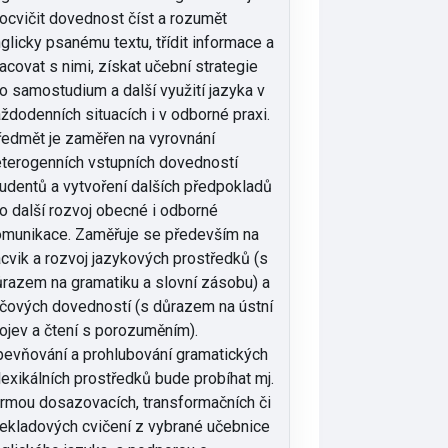
ocvičit dovednost číst a rozumět
glicky psanému textu, třídit informace a
acovat s nimi, získat učební strategie
o samostudium a další využití jazyka v
ždodenních situacích i v odborné praxi.
edmět je zaměřen na vyrovnání
terogenních vstupních dovedností
udentů a vytvoření dalších předpokladů
o další rozvoj obecné i odborné
munikace. Zaměřuje se především na
cvik a rozvoj jazykových prostředků (s
razem na gramatiku a slovní zásobu) a
čových dovedností (s důrazem na ústní
ojev a čtení s porozuměním).
evňování a prohlubování gramatických
lexikálních prostředků bude probíhat mj.
rmou dosazovacích, transformačních či
ekladových cvičení z vybrané učebnice