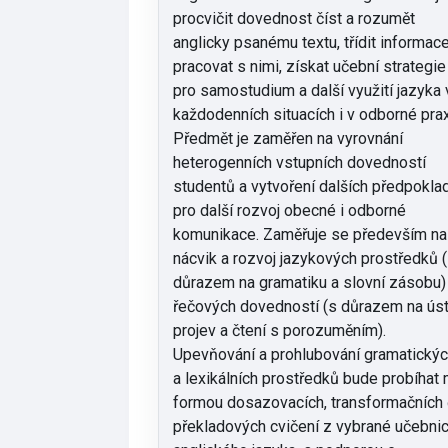
procvičit dovednost číst a rozumět
anglicky psanému textu, třídit informac
pracovat s nimi, získat učební strategie
pro samostudium a další využití jazyka 
každodenních situacích i v odborné prax
Předmět je zaměřen na vyrovnání
heterogenních vstupních dovedností
studentů a vytvoření dalších předpokla
pro další rozvoj obecné i odborné
komunikace. Zaměřuje se především na
nácvik a rozvoj jazykových prostředků 
důrazem na gramatiku a slovní zásobu)
řečových dovedností (s důrazem na úst
projev a čtení s porozuměním).
Upevňování a prohlubování gramatický
a lexikálních prostředků bude probíhat 
formou dosazovacích, transformačních 
překladových cvičení z vybrané učebni