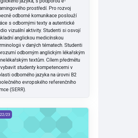
glického jazyka, s podporou e-
arningového prostředí. Pro rozvoj
becně odborné komunikace poslouží
áce s odbornými texty a autentické
dio vizuální aktivity. Studenti si osvojí
kladní anglickou medicínskou
rminologii v daných tématech. Studenti
orozumí odborným anglickým lékařským
 nelékařským textům. Cílem předmětu
 vybavit studenty kompetencemi v
lasti odborného jazyka na úrovni B2
olečného evropského referenčního
mce (SERR).
S/KBZ - Klinická biochemie (2022)
22/23