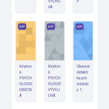
VÝCHO
Y
VA
Kiryková PSYCHOLOGIE OBECNÁ
Kiryková PSYCHOLOGIE VÝVOJOVÁ
Obecná didaktika pr
KPP
KPP
KPP
Kirykov
Kirykov
Obecná
á
á
didakti
PSYCH
PSYCH
ka pro
OLOGIE
OLOGIE
inženýr
OBECN
VÝVOJ
y 1
Á
OVÁ