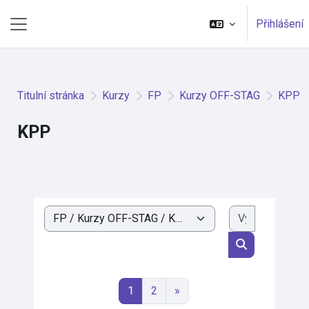
Přejít k hlavnímu obsahu
Přihlášení
Boční panel
Titulní stránka
Kurzy
FP
Kurzy OFF-STAG
KPP
KPP
Vyhledat k
Kategorie kurzů
Vyhledat kurz
Stránka 1
Stránka 2
Další stránka
1
2
»