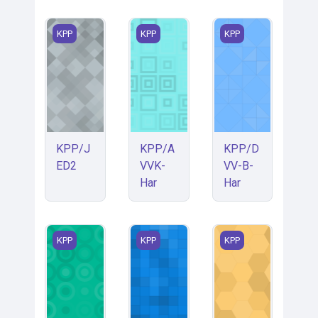
KPP/JED2
KPP/AVVK-Har
KPP/DVV-B-Har
KPP
KPP
KPP
KPP/J
KPP/A
KPP/D
ED2
VVK-
VV-B-
Har
Har
KPP/Zaměstnanci/info
KPP/JED1
KPP/JED3
KPP
KPP
KPP