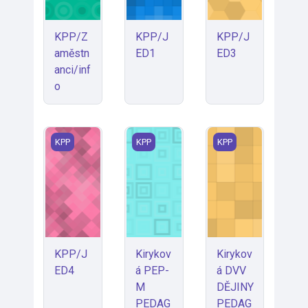
KPP/Z
KPP/J
KPP/J
aměstn
ED1
ED3
anci/inf
o
KPP/JED4
Kiryková PEP-M PEDAGOGICKÉ PR
Kiryková DVV DĚJ
KPP
KPP
KPP
KPP/J
Kirykov
Kirykov
ED4
á PEP-
á DVV
M
DĚJINY
PEDAG
PEDAG