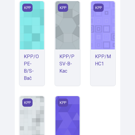
KPP/OPE-B/S-Bač
KPP/PSV-B-Kac
KPP/MHC1
KPP
KPP
KPP
KPP/O
KPP/P
KPP/M
PE-
SV-B-
HC1
B/S-
Kac
Bač
KPP/MHC2-Har
KPP/OPE-B/P
KPP
KPP