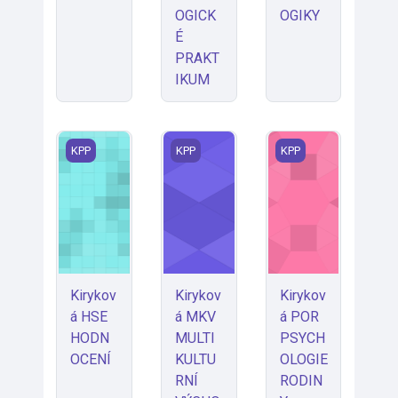
OGICK
OGIKY
É
PRAKT
IKUM
Kiryková HSE HODNOCENÍ
Kiryková MKV MULTIKULTURNÍ VÝ
Kiryková POR PSY
KPP
KPP
KPP
Kirykov
Kirykov
Kirykov
á HSE
á MKV
á POR
HODN
MULTI
PSYCH
OCENÍ
KULTU
OLOGIE
RNÍ
RODIN