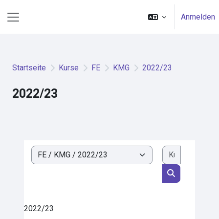
Zum Hauptinhalt
Anmelden
Website-Übersicht
Startseite
Kurse
FE
KMG
2022/23
2022/23
Kurse such
Kursbereiche
Kurse suchen
2022/23