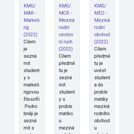
KMG/
KMG/
KMG/
MAR -
MCR -
MEO -
Marketi
Meziná
Meziná
ng
rodní
rodní
(2022)
cestov
obchod
Cílem
ní ruch
(2022)
je
(2022)
Cílem
sezná
Cílem
předmě
mit
předmě
tu je
student
tu je
uvést
y s
sezná
student
marketi
mit
a do
ngovou
student
proble
filosofií
y s
matiky
.Podro
proble
meziná
bněji je
matiko
rodního
sezná
u
obchod
mit s
meziná
u