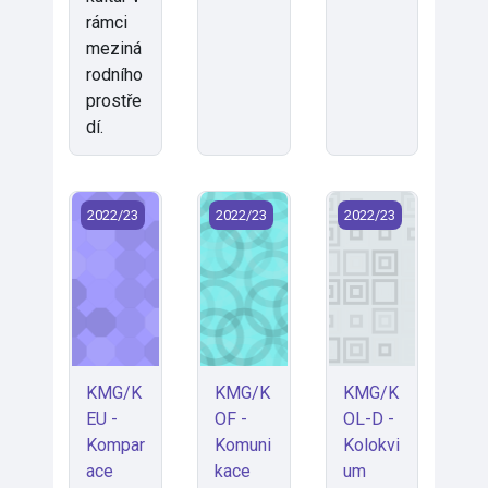
rámci
meziná
rodního
prostře
dí.
KMG/KEU - Komparace ekonomik EU (2022)
KMG/KOF - Komunikace firmy (2022
KMG/KOL-D - Kolok
2022/23
2022/23
2022/23
KMG/K
KMG/K
KMG/K
EU -
OF -
OL-D -
Kompar
Komuni
Kolokvi
ace
kace
um