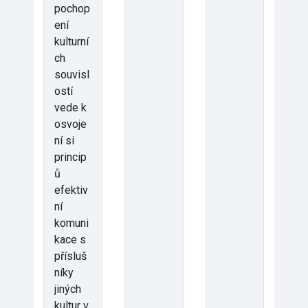
pochop
ení
kulturní
ch
souvisl
ostí
vede k
osvoje
ní si
princip
ů
efektiv
ní
komuni
kace s
přísluš
níky
jiných
kultur v