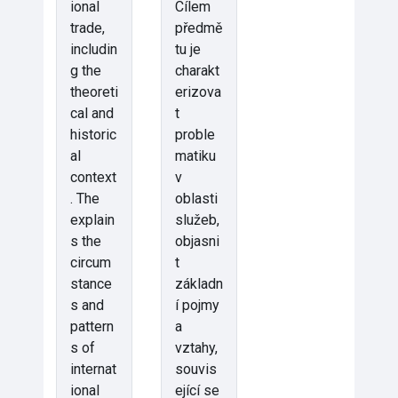
ional
Cílem
trade,
předmě
includin
tu je
g the
charakt
theoreti
erizova
cal and
t
historic
proble
al
matiku
context
v
. The
oblasti
explain
služeb,
s the
objasni
circum
t
stance
základn
s and
í pojmy
pattern
a
s of
vztahy,
internat
souvis
ional
ející se