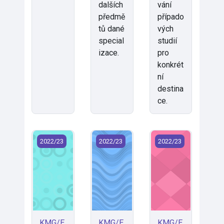
dalších
vání
předmě
případo
tů dané
vých
special
studií
izace.
pro
konkrét
ní
destina
ce.
KMG/EUM-E - EU and International Trade (2022) (EN
KMG/EUMO - EU a mezinárodní obch
KMG/EVOP - Evrops
2022/23
2022/23
2022/23
KMG/E
KMG/E
KMG/E