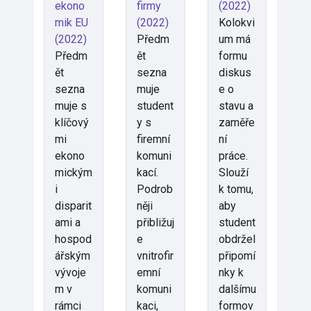
ekono
firmy
(2022)
mik EU
(2022)
Kolokvi
(2022)
Předm
um má
Předm
ět
formu
ět
sezna
diskus
sezna
muje
e o
muje s
student
stavu a
klíčový
y s
zaměře
mi
firemní
ní
ekono
komuni
práce.
mickým
kací.
Slouží
i
Podrob
k tomu,
disparit
něji
aby
ami a
přibližuj
student
hospod
e
obdržel
ářským
vnitrofir
připomí
vývoje
emní
nky k
m v
komuni
dalšímu
rámci
kaci,
formov