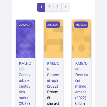
Seite 1
Seite 2
Seite 3
Nächste Seite
1
2
3
»
KMG/CCR - Cenotvorba v cestovním ruchu (2022)
KMG/CR - Cestovní ruch (2022)
KMG/DM - Destinač
2022/23
2022/23
2022/23
KMG/C
KMG/C
KMG/D
CR -
R -
M -
Cenotv
Cestov
Destina
orba v
ní ruch
ční
cestov
(2022)
manag
ním
Předm
ement
ruchu
ět
(2022)
(2022)
charakt
Cílem