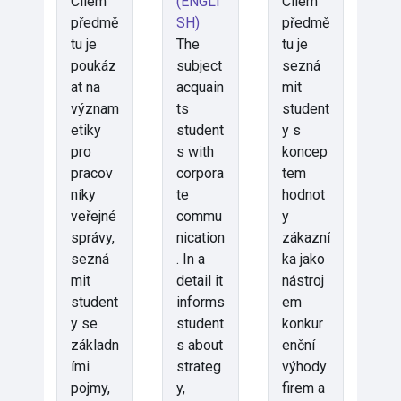
Cílem
(ENGLI
Cílem
předmě
SH)
předmě
tu je
The
tu je
poukáz
subject
sezná
at na
acquain
mit
význam
ts
student
etiky
student
y s
pro
s with
koncep
pracov
corpora
tem
níky
te
hodnot
veřejné
commu
y
správy,
nication
zákazní
sezná
. In a
ka jako
mit
detail it
nástroj
student
informs
em
y se
student
konkur
základn
s about
enční
ími
strateg
výhody
pojmy,
y,
firem a