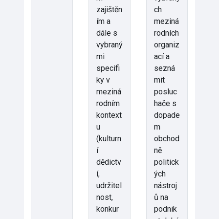
zajištěn
ch
ím a
meziná
dále s
rodních
vybraný
organiz
mi
ací a
specifi
sezná
ky v
mit
meziná
posluc
rodním
hače s
kontext
dopade
u
m
(kulturn
obchod
í
ně
dědictv
politick
í,
ých
udržitel
nástroj
nost,
ů na
konkur
podnik