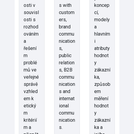
osti v
s with
koncep
souvisl
custom
cí,
osti s
ers,
modely
rozhod
brand
a
ováním
commu
hlavním
a
nication
i
řešení
s,
atributy
m
public
hodnot
problé
relation
y
mů ve
s, B2B
zákazní
veřejné
commu
ka,
správě
nication
způsob
vzhled
s and
em
em k
internat
měření
etický
ional
hodnot
m
commu
y
kritérií
nication
zákazní
m a
s.
ka a