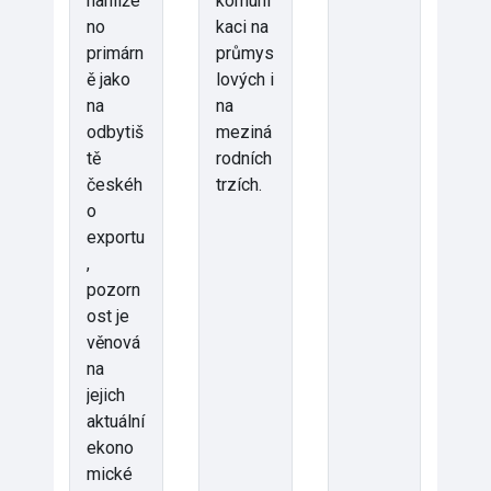
nahlíže
komuni
no
kaci na
primárn
průmys
ě jako
lových i
na
na
odbytiš
meziná
tě
rodních
českéh
trzích.
o
exportu
,
pozorn
ost je
věnová
na
jejich
aktuální
ekono
mické