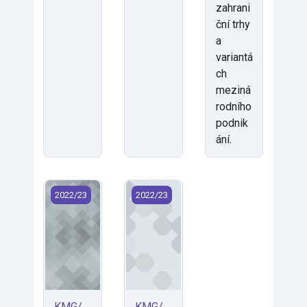
zahrani
ční trhy
a
variantá
ch
meziná
rodního
podnik
ání.
KMG/MEO-E - International Trade (2022) (ENGLISH)
KMG/MGS - Marketing služeb (2022
2022/23
2022/23
KMG/
KMG/