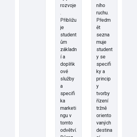
rozvoje
ního
.
ruchu.
Přibližu
Předm
je
ět
student
sezna
ům
muje
základn
student
í a
y se
doplňk
specifi
ové
ky a
služby
princip
a
y
specifi
tvorby
ka
řízení
marketi
tržně
ngu v
oriento
tomto
vaných
odvětví.
destina