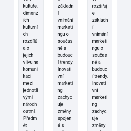
kultuře,
základn
rozšiřuj
dimenz
í
e
ích
vnímání
základn
kulturní
marketi
í
ch
ngu o
vnímání
rozdílů
součas
marketi
a o
né a
ngu o
jejich
budouc
součas
vlivu na
í trendy.
né a
komuni
Inovati
budouc
kaci
vní
í trendy.
mezi
marketi
Inovati
jednotli
ng
vní
vými
zachyc
marketi
národn
uje
ng
ostmi.
změny
zachyc
Předm
spojen
uje
ět
é s
změny