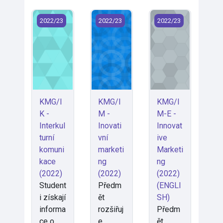
KMG/IK - Interkulturní komunikace (2022)
KMG/IM - Inovativní marketing (2022
KMG/IM-E - Innovat
2022/23
2022/23
2022/23
KMG/I
KMG/I
KMG/I
K -
M -
M-E -
Interkul
Inovati
Innovat
turní
vní
ive
komuni
marketi
Marketi
kace
ng
ng
(2022)
(2022)
(2022)
Student
Předm
(ENGLI
i získají
ět
SH)
informa
rozšiřuj
Předm
ce o
e
ět