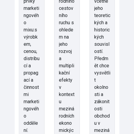
prvky
rodního
včetně
marketi
cestov
jeho
ngovéh
ního
teoretic
o
ruchu s
kých a
mixu:s
ohlede
historic
výrobk
m na
kých
em,
jeho
souvisl
cenou,
rozvoj
ostí.
distribu
a
Předm
cí a
multipli
ět chce
propag
kační
vysvětli
ací a
efekty
t
činnost
v
okolno
mi
kontext
sti a
marketi
u
zákonit
ngovéh
meziná
osti
o
rodních
obchod
odděle
ekono
u v
ní.
mickýc
meziná