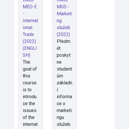
MEO-E
MGS -
-
Marketi
Internat
ng
ional
služeb
Trade
(2022)
(2022)
Předm
(ENGLI
ět
SH)
poskyt
The
ne
goal of
student
this
ům
course
základn
is to
í
introdu
informa
ce the
ce o
issues
marketi
of the
ngu
internat
služeb.