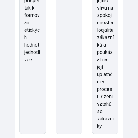
přispět
jejího
tak k
vlivu na
formov
spokoj
ání
enost a
etickýc
loajalitu
h
zákazní
hodnot
ků a
jednotli
poukáz
vce.
at na
její
uplatně
ní v
proces
u řízení
vztahů
se
zákazní
ky.