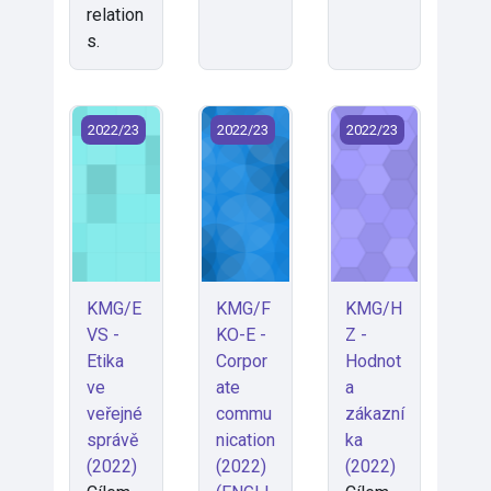
relation
s.
KMG/EVS - Etika ve veřejné správě (2022)
KMG/FKO-E - Corporate communicat
KMG/HZ - Hodnota 
2022/23
2022/23
2022/23
KMG/E
KMG/F
KMG/H
VS -
KO-E -
Z -
Etika
Corpor
Hodnot
ve
ate
a
veřejné
commu
zákazní
správě
nication
ka
(2022)
(2022)
(2022)