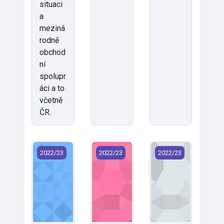
situaci
a
meziná
rodně
obchod
ní
spolupr
áci a to
včetně
ČR.
KMG/MAR - Marketing (2022)
KMG/MCR - Mezinárodní cestovní ru
KMG/MEO - Mezinár
2022/23
2022/23
2022/23