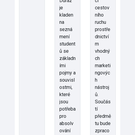
Důraz
cí
je
cestov
kladen
ního
na
ruchu
sezná
prostře
mení
dnictví
student
m
ů se
vhodný
základn
ch
ími
marketi
pojmy a
ngovýc
souvisl
h
ostmi,
nástroj
které
ů.
jsou
Součás
potřeba
tí
pro
předmě
absolv
tu bude
ování
zpraco