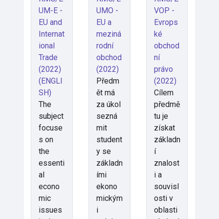
UM-E -
UMO -
VOP -
EU and
EU a
Evrops
Internat
meziná
ké
ional
rodní
obchod
Trade
obchod
ní
(2022)
(2022)
právo
(ENGLI
Předm
(2022)
SH)
ět má
Cílem
The
za úkol
předmě
subject
sezná
tu je
focuse
mit
získat
s on
student
základn
the
y se
í
essenti
základn
znalost
al
ími
i a
econo
ekono
souvisl
mic
mickým
osti v
issues
i
oblasti