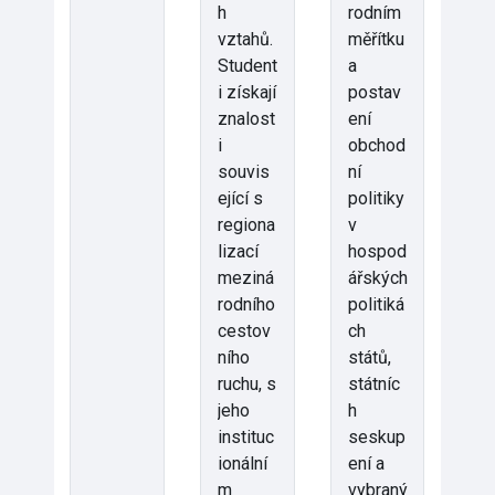
h
rodním
vztahů.
měřítku
Student
a
i získají
postav
znalost
ení
i
obchod
souvis
ní
ející s
politiky
regiona
v
lizací
hospod
meziná
ářských
rodního
politiká
cestov
ch
ního
států,
ruchu, s
státníc
jeho
h
instituc
seskup
ionální
ení a
m
vybraný