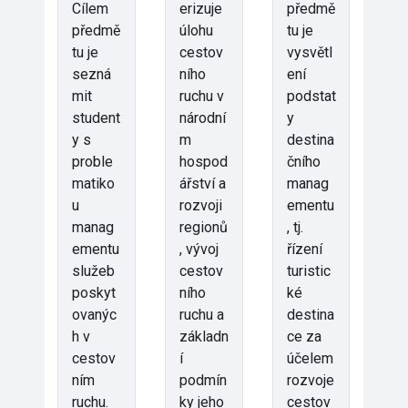
Cílem
erizuje
předmě
předmě
úlohu
tu je
tu je
cestov
vysvětl
sezná
ního
ení
mit
ruchu v
podstat
student
národní
y
y s
m
destina
proble
hospod
čního
matiko
ářství a
manag
u
rozvoji
ementu
manag
regionů
, tj.
ementu
, vývoj
řízení
služeb
cestov
turistic
poskyt
ního
ké
ovanýc
ruchu a
destina
h v
základn
ce za
cestov
í
účelem
ním
podmín
rozvoje
ruchu.
ky jeho
cestov