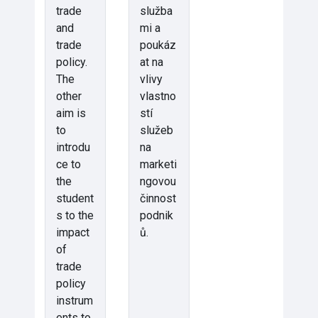
trade
služba
and
mi a
trade
poukáz
policy.
at na
The
vlivy
other
vlastno
aim is
stí
to
služeb
introdu
na
ce to
marketi
the
ngovou
student
činnost
s to the
podnik
impact
ů.
of
trade
policy
instrum
ents to