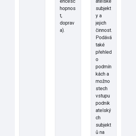
encesc
atelské
hopnos
subjekt
t,
y a
doprav
jejich
a).
činnost.
Podává
také
přehled
o
podmín
kách a
možno
stech
vstupu
podnik
atelský
ch
subjekt
ů na