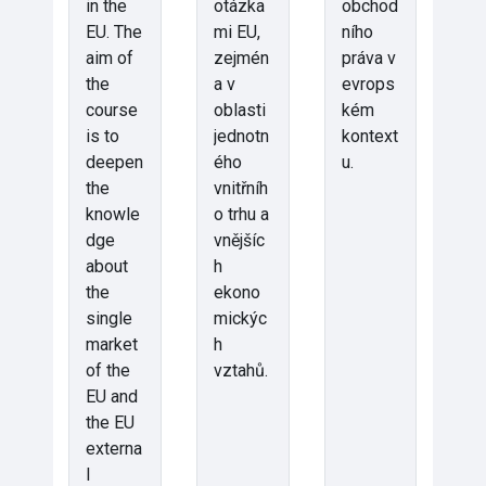
in the
otázka
obchod
EU. The
mi EU,
ního
aim of
zejmén
práva v
the
a v
evrops
course
oblasti
kém
is to
jednotn
kontext
deepen
ého
u.
the
vnitřníh
knowle
o trhu a
dge
vnějšíc
about
h
the
ekono
single
mickýc
market
h
of the
vztahů.
EU and
the EU
externa
l