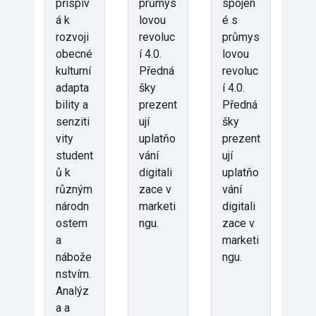
přispív
průmys
spojen
á k
lovou
é s
rozvoji
revoluc
průmys
obecné
í 4.0.
lovou
kulturní
Předná
revoluc
adapta
šky
í 4.0.
bility a
prezent
Předná
senziti
ují
šky
vity
uplatňo
prezent
student
vání
ují
ů k
digitali
uplatňo
různým
zace v
vání
národn
marketi
digitali
ostem
ngu.
zace v
a
marketi
nábože
ngu.
nstvím.
Analýz
a a