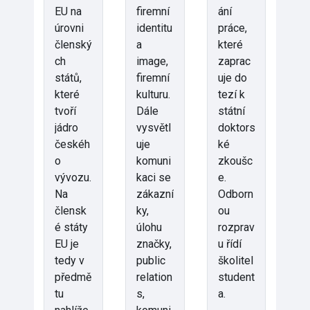
EU na
firemní
ání
úrovni
identitu
práce,
členský
a
které
ch
image,
zaprac
států,
firemní
uje do
které
kulturu.
tezí k
tvoří
Dále
státní
jádro
vysvětl
doktors
českéh
uje
ké
o
komuni
zkoušc
vývozu.
kaci se
e.
Na
zákazní
Odborn
člensk
ky,
ou
é státy
úlohu
rozprav
EU je
značky,
u řídí
tedy v
public
školitel
předmě
relation
student
tu
s,
a.