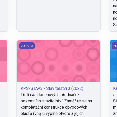
na
no
no
Sc
KPS/STAV3 - Stavitelství 3 (2022)
KP
2022/23
20
KPS/STAV3 - Stavitelství 3 (2022)
KP
Třetí část kmenových přednášek
st
pozemního stavitelství. Zaměřuje se na
St
a
kompletační konstrukce obvodových
má
plášťů (vnější výplně otvorů a jejich
zn