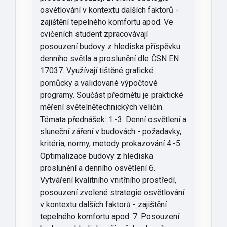
osvětlování v kontextu dalších faktorů -
zajištění tepelného komfortu apod. Ve
cvičeních student zpracovávají
posouzení budovy z hlediska příspěvku
denního světla a proslunění dle ČSN EN
17037. Využívají tištěné grafické
pomůcky a validované výpočtové
programy. Součást předmětu je praktické
měření světelnětechnických veličin.
Témata přednášek: 1.-3. Denní osvětlení a
sluneční záření v budovách - požadavky,
kritéria, normy, metody prokazování 4.-5.
Optimalizace budovy z hlediska
proslunění a denního osvětlení 6.
Vytváření kvalitního vnitřního prostředí,
posouzení zvolené strategie osvětlování
v kontextu dalších faktorů - zajištění
tepelného komfortu apod. 7. Posouzení