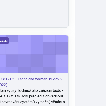
S/TZB2 - Technická zařízení budov 2 (2022)
22/23
S/TZB2 - Technická zařízení budov 2
022)
lem výuky Technického zařízení budov
je získat základní přehled a dovednost
i navrhování systémů vytápění, větrání a