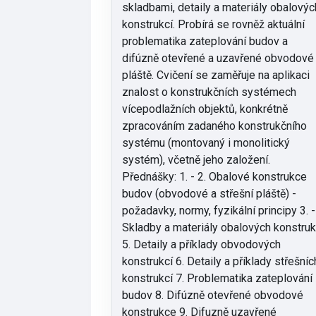
skladbami, detaily a materiály obalovýc
konstrukcí. Probírá se rovněž aktuální
problematika zateplování budov a
difúzně otevřené a uzavřené obvodové
pláště. Cvičení se zaměřuje na aplikaci
znalost o konstrukčních systémech
vícepodlažních objektů, konkrétně
zpracováním zadaného konstrukčního
systému (montovaný i monolitický
systém), včetně jeho založení.
Přednášky: 1. - 2. Obalové konstrukce
budov (obvodové a střešní pláště) -
požadavky, normy, fyzikální principy 3. -
Skladby a materiály obalových konstruk
5. Detaily a příklady obvodových
konstrukcí 6. Detaily a příklady střešníc
konstrukcí 7. Problematika zateplování
budov 8. Difúzně otevřené obvodové
konstrukce 9. Difuzně uzavřené