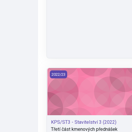
KPS/ST3 - Stavitelství 3 (2022)
2022/23
KPS/ST3 - Stavitelství 3 (2022)
Třetí část kmenových přednášek