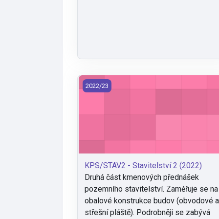
KPS/STAV2 - Stavitelství 2 (2022)
2022/23
KPS/STAV2 - Stavitelství 2 (2022)
Druhá část kmenových přednášek
pozemního stavitelství. Zaměřuje se na
obalové konstrukce budov (obvodové 
střešní pláště). Podrobněji se zabývá