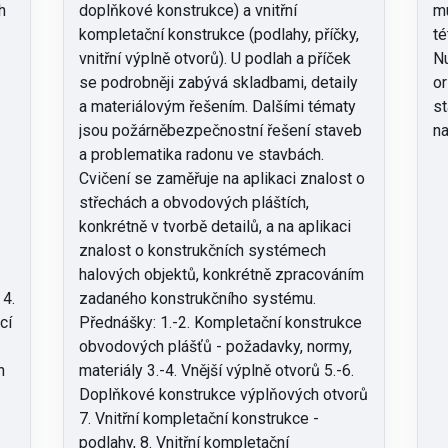
h
doplňkové konstrukce) a vnitřní
mu
kompletační konstrukce (podlahy, příčky,
té
vnitřní výplně otvorů). U podlah a příček
Nu
se podrobněji zabývá skladbami, detaily
or
a materiálovým řešením. Dalšími tématy
st
jsou požárněbezpečnostní řešení staveb
na
a problematika radonu ve stavbách.
Cvičení se zaměřuje na aplikaci znalost o
střechách a obvodových pláštích,
konkrétně v tvorbě detailů, a na aplikaci
znalost o konstrukčních systémech
halových objektů, konkrétně zpracováním
 4.
zadaného konstrukčního systému.
cí
Přednášky: 1.-2. Kompletační konstrukce
obvodových plášťů - požadavky, normy,
h
materiály 3.-4. Vnější výplně otvorů 5.-6.
Doplňkové konstrukce výplňových otvorů
7. Vnitřní kompletační konstrukce -
podlahy, 8. Vnitřní kompletační