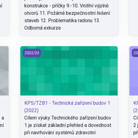
ní
konstrukce - příčky 9.-10. Vnitřní výplně
otvorů 11. Požárně bezpečnostní řešení
staveb 12. Problematika radonu 13.
Odborná exkurze
dov a měst (2022)
KPS/TZB1 - Technická zařízení budov 1 (2022)
KP
2022/23
20
KPS/TZB1 - Technická zařízení budov 1
KP
(2022)
(2
 a
Cílem výuky Technického zařízení budov
Cí
ní
1 je získat základní přehled a dovednost
2 
při navrhování systémů zdravotní
př