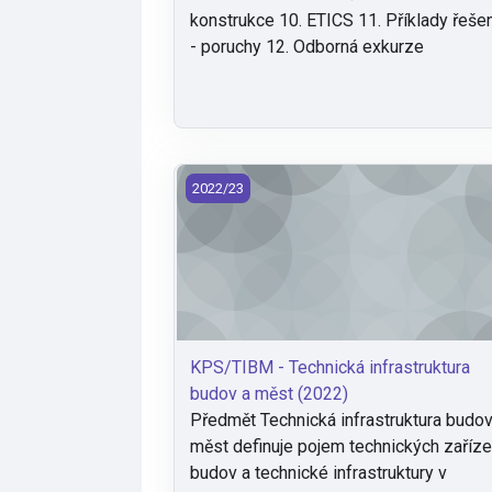
konstrukce 10. ETICS 11. Příklady řeše
- poruchy 12. Odborná exkurze
KPS/TIBM - Technická infrastruktura bu
2022/23
KPS/TIBM - Technická infrastruktura
budov a měst (2022)
Předmět Technická infrastruktura budov
měst definuje pojem technických zaříze
budov a technické infrastruktury v