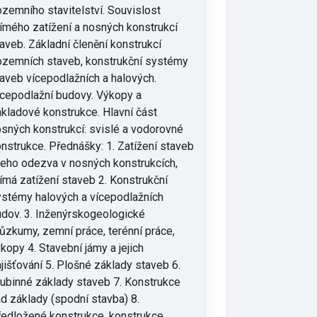
zemního stavitelství. Souvislost
ímého zatížení a nosných konstrukcí
aveb. Základní členění konstrukcí
zemních staveb, konstrukční systémy
aveb vícepodlažních a halových.
cepodlažní budovy. Výkopy a
kladové konstrukce. Hlavní část
sných konstrukcí: svislé a vodorovné
nstrukce. Přednášky: 1. Zatížení staveb
jeho odezva v nosných konstrukcích,
ímá zatížení staveb 2. Konstrukční
stémy halových a vícepodlažních
dov. 3. Inženýrskogeologické
ůzkumy, zemní práce, terénní práce,
kopy 4. Stavební jámy a jejich
jišťování 5. Plošné základy staveb 6.
ubinné základy staveb 7. Konstrukce
d základy (spodní stavba) 8.
edložené konstrukce, konstrukce