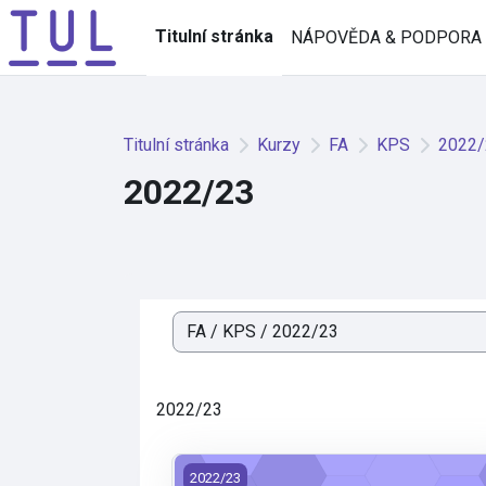
Přejít k hlavnímu obsahu
Titulní stránka
NÁPOVĚDA & PODPORA
Titulní stránka
Kurzy
FA
KPS
2022/
2022/23
Kategorie kurzů
2022/23
Sdílené výukové zdroje pro kategorii: 2
2022/23