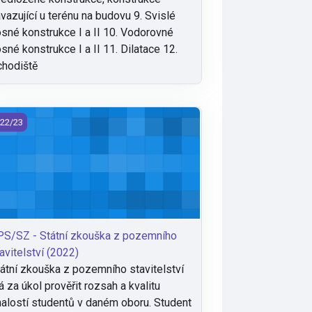
vazující u terénu na budovu 9. Svislé
sné konstrukce I a II 10. Vodorovné
sné konstrukce I a II 11. Dilatace 12.
hodiště
S/SZ - Státní zkouška z pozemního stavitelství (2022)
22/23
S/SZ - Státní zkouška z pozemního
avitelství (2022)
átní zkouška z pozemního stavitelství
 za úkol prověřit rozsah a kvalitu
alostí studentů v daném oboru. Student