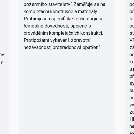
pozemního stavitelství. Zaměřuje se na
po
a
kompletační konstrukce a materiály.
př
Probírají se i specifické technologie a
st
řemeslné dovednosti, spojené s
po
prováděním kompletačních konstrukcí.
st
Protipožární vybavení, zdravotní
Ví
nezávadnost, protiradonová opatření.
zá
ov
no
my
ko
a 
př
sy
bu
.
pr
vý
za
Hl
na
Př