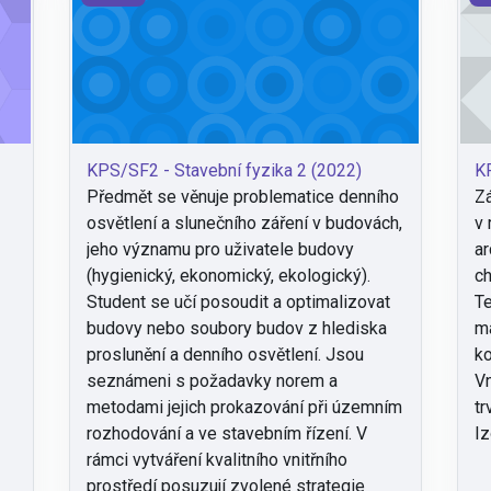
KPS/SF2 - Stavební fyzika 2 (2022)
KP
Předmět se věnuje problematice denního
Zá
osvětlení a slunečního záření v budovách,
v 
jeho významu pro uživatele budovy
ar
(hygienický, ekonomický, ekologický).
ch
Student se učí posoudit a optimalizovat
Te
budovy nebo soubory budov z hlediska
ma
proslunění a denního osvětlení. Jsou
ko
seznámeni s požadavky norem a
Vn
metodami jejich prokazování při územním
tr
rozhodování a ve stavebním řízení. V
Iz
rámci vytváření kvalitního vnitřního
prostředí posuzují zvolené strategie