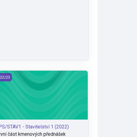
S/STAV1 - Stavitelství 1 (2022)
22/23
S/STAV1 - Stavitelství 1 (2022)
vní část kmenových přednášek