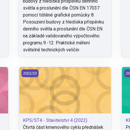
budovy z hlediska příspěvku denního
světla a proslunění dle ČSN EN 17037
pomocí tištěné grafické pomůcky 8.
Posouzení budovy z hlediska příspěvku
denního světla a proslunění dle ČSN EN
na základě validovaného výpočtového
programu 9.-12. Praktické měření
světelně technických veličin
KPS/ST4 - Stavitelství 4 (2022)
KP
2022/23
20
KPS/ST4 - Stavitelství 4 (2022)
KP
Čtvrtá část kmenového cyklu přednášek
Pr