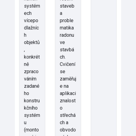
systém
staveb
ech
a
vícepo
proble
dlažníc
matika
h
radonu
objektů
ve
,
stavbá
konkrét
ch.
ně
Cvičení
zpraco
se
váním
zaměřuj
zadané
e na
ho
aplikaci
konstru
znalost
kčního
o
systém
střechá
u
ch a
(monto
obvodo