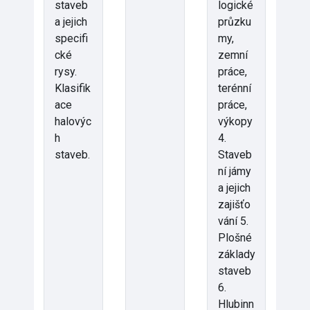
staveb
logické
a jejich
průzku
specifi
my,
cké
zemní
rysy.
práce,
Klasifik
terénní
ace
práce,
halovýc
výkopy
h
4.
staveb.
Staveb
ní jámy
a jejich
zajišťo
vání 5.
Plošné
základy
staveb
6.
Hlubinn