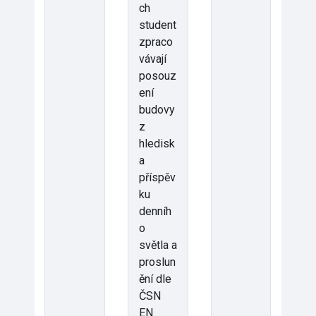
ch
student
zpraco
vávají
posouz
ení
budovy
z
hledisk
a
příspěv
ku
denníh
o
světla a
proslun
ění dle
ČSN
EN