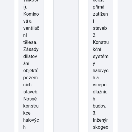
i).
přímá
Komíno
zatížen
vá a
í
ventilač
staveb
ní
2.
tělesa.
Konstru
Zásady
kční
dilatov
systém
ání
y
objektů
halovýc
pozem
h a
ních
vícepo
staveb.
dlažníc
Nosné
h
konstru
budov.
kce
3.
halovýc
Inženýr
h
skogeo