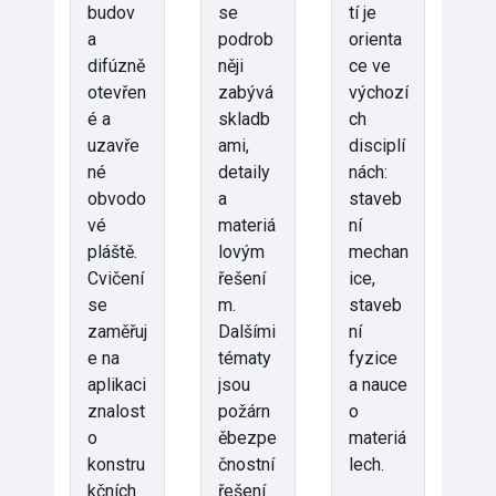
budov
se
tí je
a
podrob
orienta
difúzně
něji
ce ve
otevřen
zabývá
výchozí
é a
skladb
ch
uzavře
ami,
disciplí
né
detaily
nách:
obvodo
a
staveb
vé
materiá
ní
pláště.
lovým
mechan
Cvičení
řešení
ice,
se
m.
staveb
zaměřuj
Dalšími
ní
e na
tématy
fyzice
aplikaci
jsou
a nauce
znalost
požárn
o
o
ěbezpe
materiá
konstru
čnostní
lech.
kčních
řešení