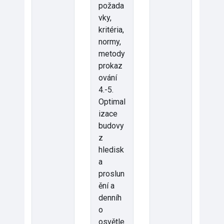
požada
vky,
kritéria,
normy,
metody
prokaz
ování
4.-5.
Optimal
izace
budovy
z
hledisk
a
proslun
ění a
denníh
o
osvětle