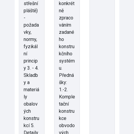
střešní
konkrét
pláště)
ně
-
zpraco
požada
váním
vky,
zadané
normy,
ho
fyzikál
konstru
ní
kčního
princip
systém
y 3. - 4.
u.
Skladb
Předná
y a
šky:
materiá
1.-2.
ly
Komple
obalov
tační
ých
konstru
konstru
kce
kcí 5.
obvodo
Detaily
vých