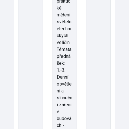
praktic
ké
měření
světeln
ětechni
ckých
veličin.
Témata
předná
šek:
1.-3.
Denní
osvětle
ní a
slunečn
í záření
v
budová
ch -