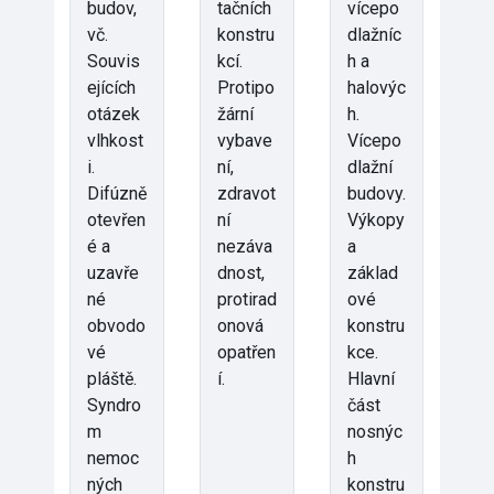
budov,
tačních
vícepo
vč.
konstru
dlažníc
Souvis
kcí.
h a
ejících
Protipo
halovýc
otázek
žární
h.
vlhkost
vybave
Vícepo
i.
ní,
dlažní
Difúzně
zdravot
budovy.
otevřen
ní
Výkopy
é a
nezáva
a
uzavře
dnost,
základ
né
protirad
ové
obvodo
onová
konstru
vé
opatřen
kce.
pláště.
í.
Hlavní
Syndro
část
m
nosnýc
nemoc
h
ných
konstru