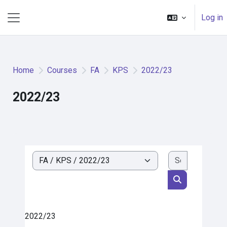
Skip to main content
Log in
Side panel
Home
Courses
FA
KPS
2022/23
2022/23
Search cou
Course categories
Search cours
2022/23