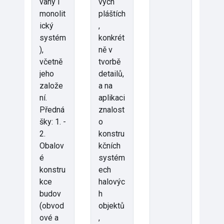
vaný i
vých
monolit
pláštích
ický
,
systém
konkrét
),
ně v
včetně
tvorbě
jeho
detailů,
založe
a na
ní.
aplikaci
Předná
znalost
šky: 1. -
o
2.
konstru
Obalov
kčních
é
systém
konstru
ech
kce
halovýc
budov
h
(obvod
objektů
ové a
,