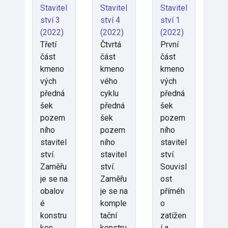
Stavitel
Stavitel
Stavitel
ství 3
ství 4
ství 1
(2022)
(2022)
(2022)
Třetí
Čtvrtá
První
část
část
část
kmeno
kmeno
kmeno
vých
vého
vých
předná
cyklu
předná
šek
předná
šek
pozem
šek
pozem
ního
pozem
ního
stavitel
ního
stavitel
ství.
stavitel
ství.
Zaměřu
ství.
Souvisl
je se na
Zaměřu
ost
obalov
je se na
příméh
é
komple
o
konstru
tační
zatížen
kce
konstru
í a