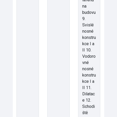
na
budovu
9.
Svislé
nosné
konstru
kce I a
II 10.
Vodoro
vné
nosné
konstru
kce I a
II 11.
Dilatac
e 12.
Schodi
ště