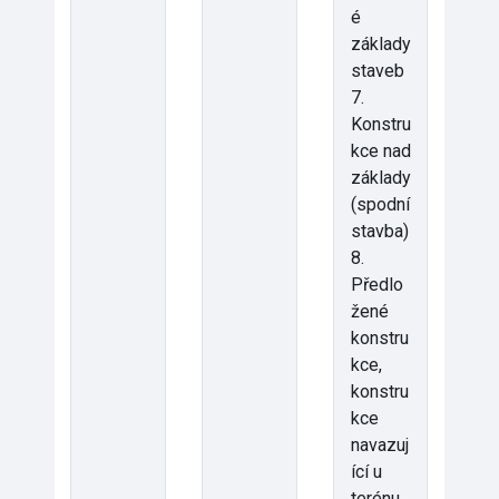
é
základy
staveb
7.
Konstru
kce nad
základy
(spodní
stavba)
8.
Předlo
žené
konstru
kce,
konstru
kce
navazuj
ící u
terénu