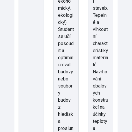
ekono
í
mický,
staveb.
ekologi
Tepeln
cký).
é a
Student
vlhkost
se učí
ní
posoud
charakt
it a
eristiky
optimal
materiá
izovat
lů.
budovy
Navrho
nebo
vání
soubor
obalov
y
ých
budov
konstru
z
kcí na
hledisk
účinky
a
teploty
proslun
a