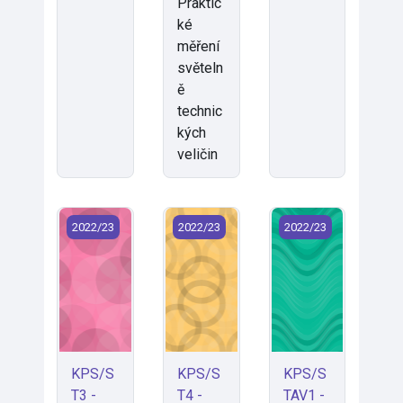
Praktic
ké
měření
světeln
ě
technic
kých
veličin
KPS/ST3 - Stavitelství 3 (2022)
KPS/ST4 - Stavitelství 4 (2022)
KPS/STAV1 - Stavite
2022/23
2022/23
2022/23
KPS/S
KPS/S
KPS/S
T3 -
T4 -
TAV1 -