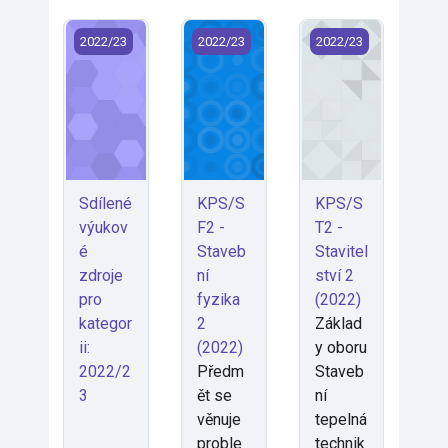
Sdílené výukové zdroje pro kategorii: 2022/23
KPS/SF2 - Stavební fyzika 2 (2022)
KPS/ST2 - Stavitels
2022/23
2022/23
2022/23
Sdílené
KPS/S
KPS/S
výukov
F2 -
T2 -
é
Staveb
Stavitel
zdroje
ní
ství 2
pro
fyzika
(2022)
kategor
2
Základ
ii:
(2022)
y oboru
2022/2
Předm
Staveb
3
ět se
ní
věnuje
tepelná
proble
technik