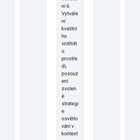
ní 6.
Vytváře
ní
kvalitní
ho
vnitřníh
o
prostře
dí,
posouz
ení
zvolen
é
strategi
e
osvětlo
vání v
kontext