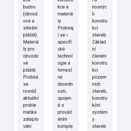
budov
kce a
nosnýc
(obvod
materiá
h
ové a
ly.
konstru
střešní
Probíraj
kcí
pláště).
í se i
staveb.
Materiá
specifi
Základ
ly pro
cké
ní
obvodo
technol
členění
vé
ogie a
konstru
pláště.
řemesl
kcí
Probírá
né
pozem
se
dovedn
ních
rovněž
osti,
staveb,
aktuální
spojen
konstru
proble
é s
kční
matika
provád
systém
zateplo
ěním
y
vání
komple
staveb