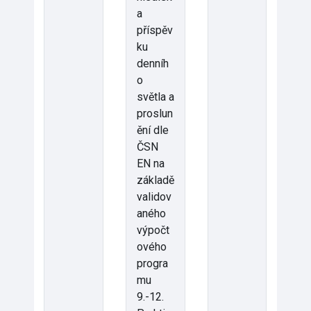
a
příspěv
ku
denníh
o
světla a
proslun
ění dle
ČSN
EN na
základě
validov
aného
výpočt
ového
progra
mu
9.-12.