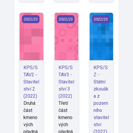
KPS/STAV2 - Stavitelství 2 (2022)
KPS/STAV3 - Stavitelství 3 (2022)
KPS/SZ - Státní zko
2022/23
2022/23
2022/23
KPS/S
KPS/S
KPS/S
TAV2 -
TAV3 -
Z -
Stavitel
Stavitel
Státní
ství 2
ství 3
zkoušk
(2022)
(2022)
a z
Druhá
Třetí
pozem
část
část
ního
kmeno
kmeno
stavitel
vých
vých
ství
předná
předná
(2022)