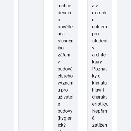
matice
a v
denníh
rozsah
o
u
osvětle
nutném
ní a
pro
slunečn
student
ího
y
záření
archite
v
ktury.
budová
Poznat
ch, jeho
ky o
význam
klimatu,
u pro
hlavní
uživatel
charakt
e
eristiky.
budovy
Nepřím
(hygien
á
ický,
zatížen