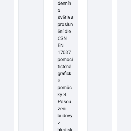
denníh
o
světla a
proslun
ění dle
ČSN
EN
17037
pomocí
tištěné
grafick
é
pomůc
ky 8.
Posou
zení
budovy
z
hledisk