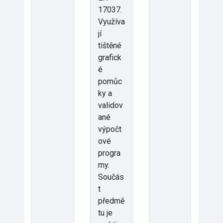
17037.
Využíva
jí
tištěné
grafick
é
pomůc
ky a
validov
ané
výpočt
ové
progra
my.
Součás
t
předmě
tu je