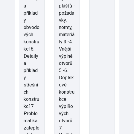
a
plášťů -
příklad
požada
y
vky,
obvodo
normy,
vých
materiá
konstru
ly 3.-4.
kcí 6.
Vnější
Detaily
výplně
a
otvorů
příklad
5.-6.
y
Doplňk
střešní
ové
ch
konstru
konstru
kce
kcí 7.
výplňo
Proble
vých
matika
otvorů
zateplo
7.