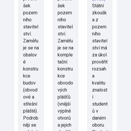
šek
šek
Státní
pozem
pozem
zkoušk
ního
ního
a z
stavitel
stavitel
pozem
ství.
ství.
ního
Zaměřu
Zaměřu
stavitel
je se na
je se na
ství má
obalov
komple
za úkol
é
tační
prověřit
konstru
konstru
rozsah
kce
kce
a
budov
obvodo
kvalitu
(obvod
vých
znalost
ové a
plášťů
í
střešní
(vnější
student
pláště).
výplně
ů v
Podrob
otvorů
daném
něji se
a jejich
oboru.