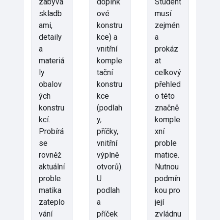
zabývá
doplňk
Student
skladb
ové
musí
ami,
konstru
zejmén
detaily
kce) a
a
a
vnitřní
prokáz
materiá
komple
at
ly
tační
celkový
obalov
konstru
přehled
ých
kce
o této
konstru
(podlah
značně
kcí.
y,
komple
Probírá
příčky,
xní
se
vnitřní
proble
rovněž
výplně
matice.
aktuální
otvorů).
Nutnou
proble
U
podmín
matika
podlah
kou pro
zateplo
a
její
vání
příček
zvládnu