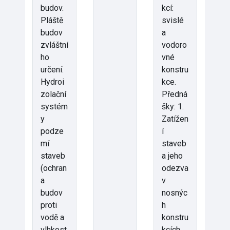
budov.
kcí:
Pláště
svislé
budov
a
zvláštní
vodoro
ho
vné
určení.
konstru
Hydroi
kce.
zolační
Předná
systém
šky: 1.
y
Zatížen
podze
í
mí
staveb
staveb
a jeho
(ochran
odezva
a
v
budov
nosnýc
proti
h
vodě a
konstru
vlhkost
kcích,