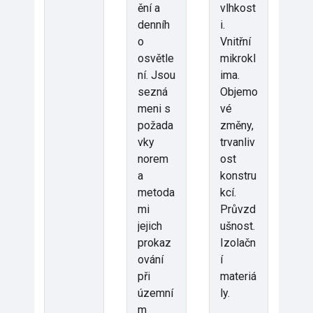
ění a
vlhkost
denníh
i.
o
Vnitřní
osvětle
mikrokl
ní. Jsou
ima.
sezná
Objemo
meni s
vé
požada
změny,
vky
trvanliv
norem
ost
a
konstru
metoda
kcí.
mi
Průvzd
jejich
ušnost.
prokaz
Izolačn
ování
í
při
materiá
územní
ly.
m