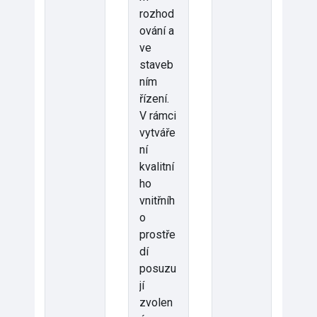
rozhod
ování a
ve
staveb
ním
řízení.
V rámci
vytváře
ní
kvalitní
ho
vnitřníh
o
prostře
dí
posuzu
jí
zvolen