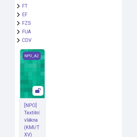
FT
EF
FZS
FUA
CDV
[NPO] Textilní vlákna (KMI/TXV)
NPO_A2
[NPO]
Textilní
vlákna
(KMI/T
XV)