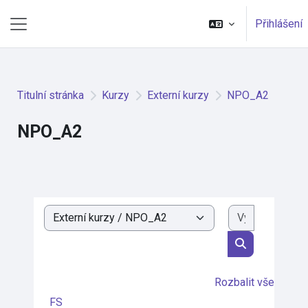
Přejít k hlavnímu obsahu
Přihlášení
Boční panel
Titulní stránka
Kurzy
Externí kurzy
NPO_A2
NPO_A2
Vyhledat k
Kategorie kurzů
Vyhledat kurz
Rozbalit vše
FS