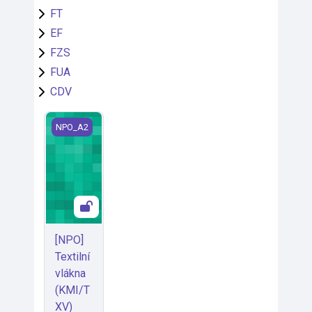
FT
EF
FZS
FUA
CDV
[NPO] Textilní vlákna (KMI/TXV)
NPO_A2
[NPO]
Textilní
vlákna
(KMI/T
XV)