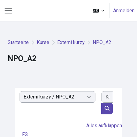
Zum Hauptinhalt
Anmelden
Website-Übersicht
Startseite
Kurse
Externí kurzy
NPO_A2
NPO_A2
Kurse such
Kursbereiche
Kurse suchen
Alles aufklappen
FS