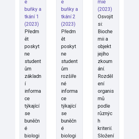
e
e
mie
buňky a
buňky a
(2023)
tkání 1
tkání 2
Osvojit
(2023)
(2023)
si:
Předm
Předm
Bioche
ět
ět
mii a
poskyt
poskyt
objekt
ne
ne
jejího
student
student
zkoum
ům
ům
ání.
základn
rozšíře
Rozděl
í
né
ení
informa
informa
organis
ce
ce
mů
týkající
týkající
podle
se
se
různýc
buněčn
buněčn
h
é
é
kriterií.
biologi
biologi
Složení