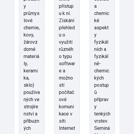
y
přístup
a
průmys
u k ní.
chemic
lové
Získání
ké
chemie,
přehled
aspekt
kovy,
u o
y
žárovz
využití
fyzikál
dorné
různéh
ních a
materiá
o typu
fyzikál
ly,
softwar
ně-
kerami
e a
chemic
ka,
možno
kých
sklo)
stí
postup
používa
počítač
ů
ných ve
ové
příprav
strojíre
komuni
y
nství a
kace v
tenkých
příbuzn
síti
vrstev.
ých
Internet
Seminá