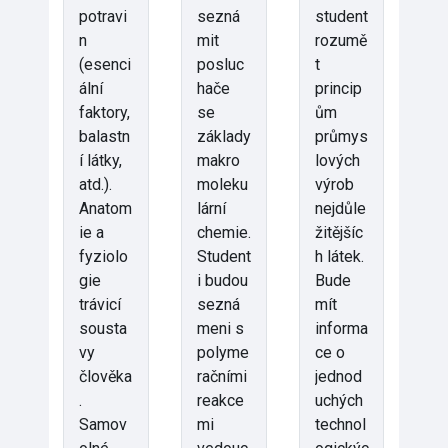
potravi
sezná
student
n
mit
rozumě
(esenci
posluc
t
ální
hače
princip
faktory,
se
ům
balastn
základy
průmys
í látky,
makro
lových
atd.).
moleku
výrob
Anatom
lární
nejdůle
ie a
chemie.
žitějšíc
fyziolo
Student
h látek.
gie
i budou
Bude
trávicí
sezná
mít
sousta
meni s
informa
vy
polyme
ce o
člověka
račními
jednod
.
reakce
uchých
Samov
mi
technol