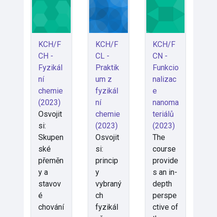
KCH/F
KCH/F
KCH/F
CH -
CL -
CN -
Fyzikál
Praktik
Funkcio
ní
um z
nalizac
chemie
fyzikál
e
(2023)
ní
nanoma
Osvojit
chemie
teriálů
si:
(2023)
(2023)
Skupen
Osvojit
The
ské
si:
course
přeměn
princip
provide
y a
y
s an in-
stavov
vybraný
depth
é
ch
perspe
chování
fyzikál
ctive of