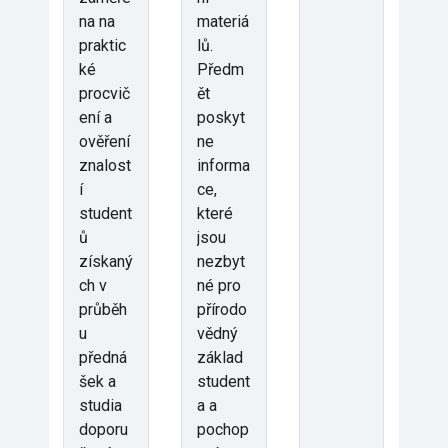
na na
materiá
praktic
lů.
ké
Předm
procvič
ět
ení a
poskyt
ověření
ne
znalost
informa
í
ce,
student
které
ů
jsou
získaný
nezbyt
ch v
né pro
průběh
přírodo
u
vědný
předná
základ
šek a
student
studia
a a
doporu
pochop