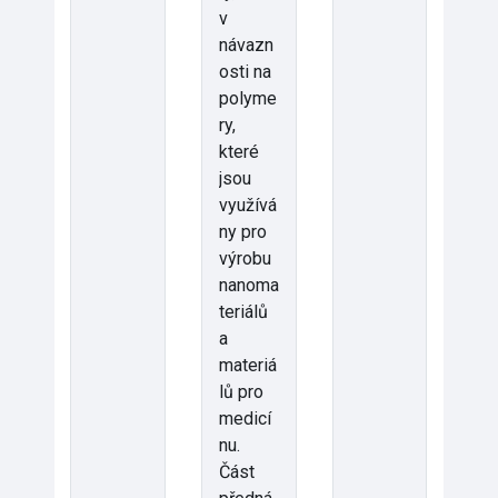
v
návazn
osti na
polyme
ry,
které
jsou
využívá
ny pro
výrobu
nanoma
teriálů
a
materiá
lů pro
medicí
nu.
Část