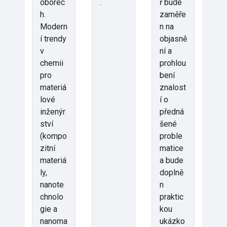
oborec
.
ř bude
h.
zaměře
Modern
n na
í trendy
objasně
v
ní a
chemii
prohlou
pro
bení
materiá
znalost
lové
í o
inženýr
předná
ství
šené
(kompo
proble
zitní
matice
materiá
a bude
ly,
doplně
nanote
n
chnolo
praktic
gie a
kou
nanoma
ukázko