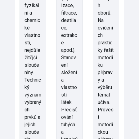
fyzikál
izace,
h
ní a
filtrace,
oborů.
chemic
destila
Na
ké
ce,
cvičení
vlastno
extrakc
ch
sti,
e
praktic
nejdůle
apod.).
ky řešit
žitější
Stanov
metodi
slouče
ení
ku
niny.
složení
příprav
Technic
a
y a
ký
vlastno
výběru
význam
stí
témat
vybraný
látek.
učiva.
ch
Přečišť
Provés
prvků a
ování
t
jejich
tuhých
metodi
slouče
a
ckou