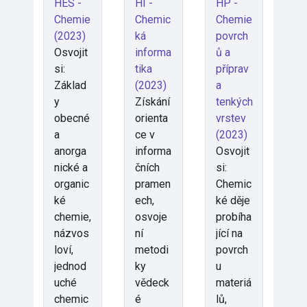
HES -
HI -
HP -
Chemie
Chemic
Chemie
(2023)
ká
povrch
Osvojit
informa
ů a
si:
tika
příprav
Základ
(2023)
a
y
Získání
tenkých
obecné
orienta
vrstev
a
ce v
(2023)
anorga
informa
Osvojit
nické a
čních
si:
organic
pramen
Chemic
ké
ech,
ké děje
chemie,
osvoje
probíha
názvos
ní
jící na
loví,
metodi
povrch
jednod
ky
u
uché
vědeck
materiá
chemic
é
lů,