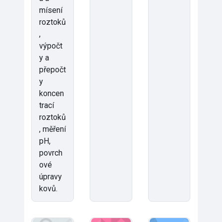
mísení
roztoků
,
výpočt
y a
přepočt
y
koncen
trací
roztoků
, měření
pH,
povrch
ové
úpravy
kovů.