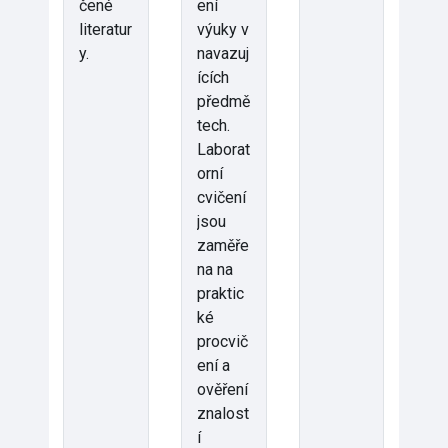
čené
ení
literatur
výuky v
y.
navazuj
ících
předmě
tech.
Laborat
orní
cvičení
jsou
zaměře
na na
praktic
ké
procvič
ení a
ověření
znalost
í