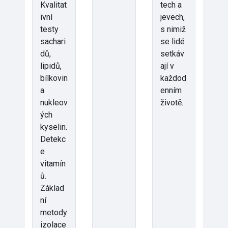
Kvalitat
tech a
ivní
jevech,
testy
s nimiž
sachari
se lidé
dů,
setkáv
lipidů,
ají v
bílkovin
každod
a
enním
nukleov
životě.
ých
kyselin.
Detekc
e
vitamín
ů.
Základ
ní
metody
izolace