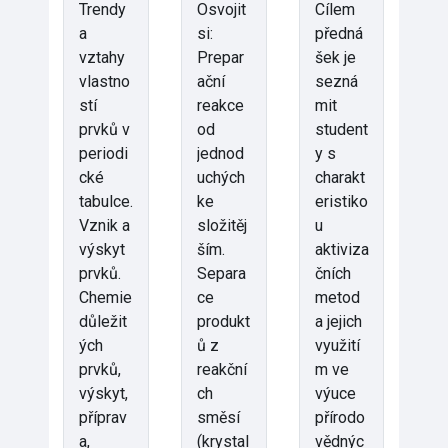
Trendy
Osvojit
Cílem
a
si:
předná
vztahy
Prepar
šek je
vlastno
ační
sezná
stí
reakce
mit
prvků v
od
student
periodi
jednod
y s
cké
uchých
charakt
tabulce.
ke
eristiko
Vznik a
složitěj
u
výskyt
ším.
aktiviza
prvků.
Separa
čních
Chemie
ce
metod
důležit
produkt
a jejich
ých
ů z
využití
prvků,
reakční
m ve
výskyt,
ch
výuce
příprav
směsí
přírodo
a,
(krystal
vědnýc