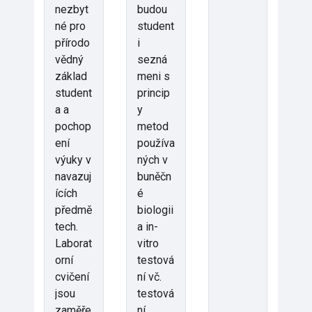
nezbyt
budou
né pro
student
přírodo
i
vědný
sezná
základ
meni s
student
princip
a a
y
pochop
metod
ení
používa
výuky v
ných v
navazuj
buněčn
ících
é
předmě
biologii
tech.
a in-
Laborat
vitro
orní
testová
cvičení
ní vč.
jsou
testová
zaměře
ní