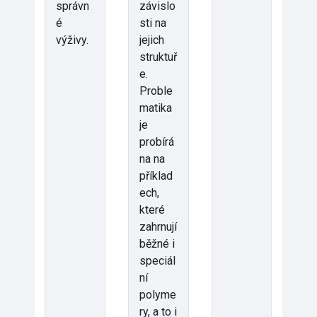
správn
závislo
é
sti na
výživy.
jejich
struktuř
e.
Proble
matika
je
probírá
na na
příklad
ech,
které
zahrnují
běžné i
speciál
ní
polyme
ry, a to i