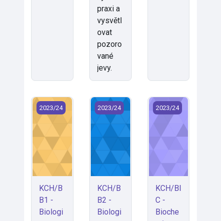
praxi a
vysvětl
ovat
pozoro
vané
jevy.
KCH/BB1 - Biologie buňky a tkání 1 (2023)
KCH/BB2 - Biologie buňky a tkání 2 
KCH/BIC - Biochemi
2023/24
2023/24
2023/24
KCH/B
KCH/B
KCH/BI
B1 -
B2 -
C -
Biologi
Biologi
Bioche