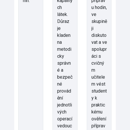
nin.
kapalný
příprav
ch
u hodin,
látek.
ve
Důraz
skupině
je
ji
kladen
diskuto
na
vat a ve
metodi
spolupr
cky
áci s
správn
cvičný
é a
m
bezpeč
učitele
né
m vést
provád
student
ění
y k
jednotli
praktic
vých
kému
operací
ověření
vedouc
příprav