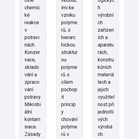
olné
vedouc
ogickýc
chemic
ími ke
h
ké
vzniku
výrobní
reakce
polyme
ch
v
rů, s
zařízen
potravi
hierarc
ích a
nách.
hickou
aparatu
Konzer
struktur
rách,
vace,
ou
konstru
sklado
polyme
kčních
vání a
rů s
materiá
zpraco
cílem
lech a
vání
pochop
jejich
potravy.
it
využitel
Mikrobi
princip
nost při
ální
y
jednotli
kontam
chování
vých
inace.
polyme
výrobá
Zásady
rů v
ch.