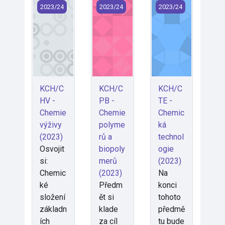
KCH/CHV - Chemie výživy (2023)
KCH/CPB - Chemie polymerů a biop
KCH/CTE - Chemická
2023/24
2023/24
2023/24
KCH/C
KCH/C
KCH/C
HV -
PB -
TE -
Chemie
Chemie
Chemic
výživy
polyme
ká
(2023)
rů a
technol
Osvojit
biopoly
ogie
si:
merů
(2023)
Chemic
(2023)
Na
ké
Předm
konci
složení
ět si
tohoto
základn
klade
předmě
ích
za cíl
tu bude