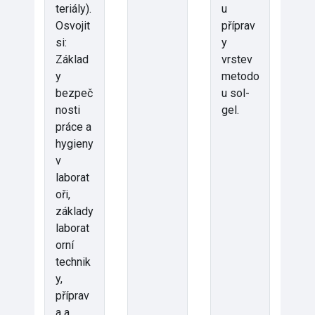
teriály).
u
Osvojit
příprav
si:
y
Základ
vrstev
y
metodo
bezpeč
u sol-
nosti
gel.
práce a
hygieny
v
laborat
oři,
základy
laborat
orní
technik
y,
příprav
a a