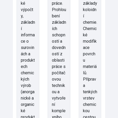
ké
práce.
základy
výpočt
Prohlou
koloidn
y,
bení
í
základn
základn
chemie.
í
ích
Chemic
informa
schopn
ké
ce o
ostí a
modifik
surovin
dovedn
ace
ách a
ostí z
povrch
produkt
oblasti
u
ech
práce s
materiá
chemic
počítač
lů.
kých
ovou
Příprav
výrob
technik
a
(anorga
ou a
tenkých
nické a
vytvoře
vrstev
organic
ní
chemic
ké
komple
kou
produkt
xního
cestou