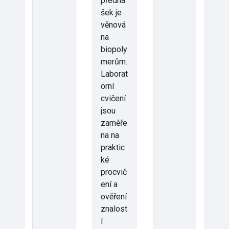
předná
šek je
věnová
na
biopoly
merům.
Laborat
orní
cvičení
jsou
zaměře
na na
praktic
ké
procvič
ení a
ověření
znalost
í