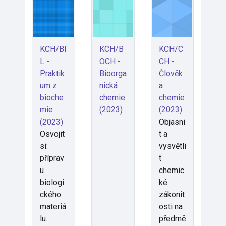
KCH/BI
KCH/B
KCH/C
L -
OCH -
CH -
Praktik
Bioorga
Člověk
um z
nická
a
bioche
chemie
chemie
mie
(2023)
(2023)
(2023)
Objasni
Osvojit
t a
si:
vysvětli
příprav
t
u
chemic
biologi
ké
ckého
zákonit
materiá
osti na
lu.
předmě