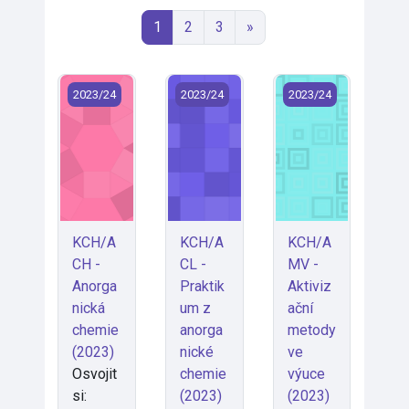
Stránka 1
Stránka 2
Stránka 3
Další stránka
1
2
3
»
KCH/ACH - Anorganická chemie (2023)
KCH/ACL - Praktikum z anorganické
KCH/AMV - Aktiviza
2023/24
2023/24
2023/24
KCH/A
KCH/A
KCH/A
CH -
CL -
MV -
Anorga
Praktik
Aktiviz
nická
um z
ační
chemie
anorga
metody
(2023)
nické
ve
Osvojit
chemie
výuce
si:
(2023)
(2023)