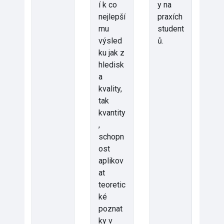
í k co
y na
nejlepší
praxích
mu
student
výsled
ů.
ku jak z
hledisk
a
kvality,
tak
kvantity
,
schopn
ost
aplikov
at
teoretic
ké
poznat
ky v