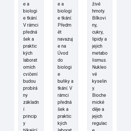
e a
e a
živé
biologi
biologi
hmoty.
e tkání.
e tkání.
Bílkovi
V rámci
Předm
ny,
předná
ět
cukry,
šek a
navazuj
lipidy a
praktic
e na
jejich
kých
Úvod
metabo
laborat
do
lismus.
orních
biologi
Nukleo
cvičení
e
vé
budou
buňky a
kyselin
probírá
tkání. V
y.
ny
rámci
Bioche
základn
předná
mické
í
šek a
děje a
princip
praktic
jejich
y
kých
regulac
týkající
laborat
e