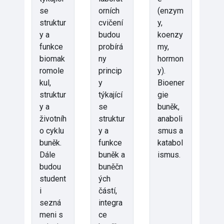
se
orních
(enzym
struktur
cvičení
y,
y a
budou
koenzy
funkce
probírá
my,
biomak
ny
hormon
romole
princip
y).
kul,
y
Bioener
struktur
týkající
gie
y a
se
buněk,
životníh
struktur
anaboli
o cyklu
y a
smus a
buněk.
funkce
katabol
Dále
buněk a
ismus.
budou
buněčn
student
ých
i
částí,
sezná
integra
meni s
ce