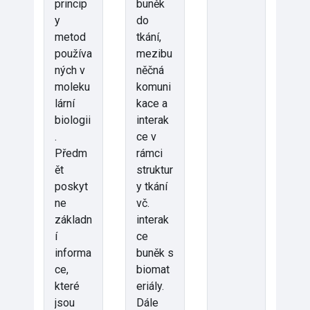
princip
buněk
y
do
metod
tkání,
používa
mezibu
ných v
něčná
moleku
komuni
lární
kace a
biologii
interak
.
ce v
Předm
rámci
ět
struktur
poskyt
y tkání
ne
vč.
základn
interak
í
ce
informa
buněk s
ce,
biomat
které
eriály.
jsou
Dále