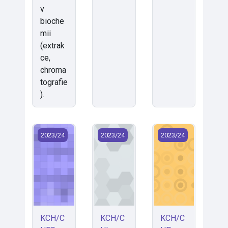
v
bioche
mii
(extrak
ce,
chroma
tografie
).
KCH/CHES - Chemie (2023)
KCH/CHI - Chemická informatika (20
KCH/CHP - Chemie p
2023/24
2023/24
2023/24
KCH/C
KCH/C
KCH/C