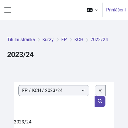
Přejít k hlavnímu obsahu
Přihlášení
Boční panel
Titulní stránka
Kurzy
FP
KCH
2023/24
2023/24
Vyhledat k
Kategorie kurzů
Vyhledat kurz
2023/24