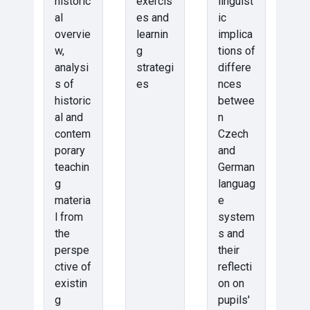
historic
exercis
linguist
al
es and
ic
overvie
learnin
implica
w,
g
tions of
analysi
strategi
differe
s of
es
nces
historic
betwee
al and
n
contem
Czech
porary
and
teachin
German
g
languag
materia
e
l from
system
the
s and
perspe
their
ctive of
reflecti
existin
on on
g
pupils'