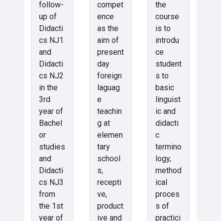
follow-
compet
the
up of
ence
course
Didacti
as the
is to
cs NJ1
aim of
introdu
and
present
ce
Didacti
day
student
cs NJ2
foreign
s to
in the
laguag
basic
3rd
e
linguist
year of
teachin
ic and
Bachel
g at
didacti
or
elemen
c
studies
tary
termino
and
school
logy,
Didacti
s,
method
cs NJ3
recepti
ical
from
ve,
proces
the 1st
product
s of
year of
ive and
practici