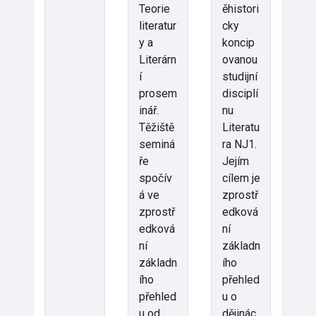
Teorie
ěhistori
literatur
cky
y a
koncip
Literárn
ovanou
í
studijní
prosem
disciplí
inář.
nu
Těžiště
Literatu
seminá
ra NJ1.
ře
Jejím
spočív
cílem je
á ve
zprostř
zprostř
edková
edková
ní
ní
základn
základn
ího
ího
přehled
přehled
u o
u od
dějinác