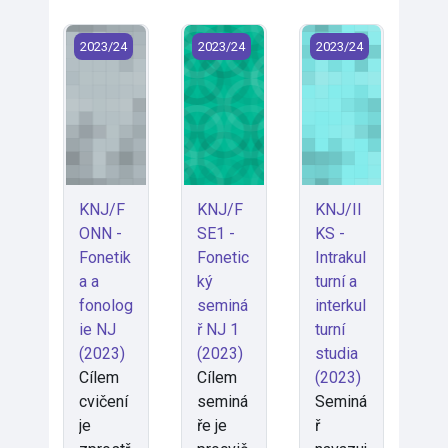
KNJ/FONN - Fonetika a fonologie NJ (2023)
KNJ/FSE1 - Fonetický seminář NJ 1
KNJ/IIKS - Intrakultu
2023/24
2023/24
2023/24
KNJ/F
KNJ/F
KNJ/II
ONN -
SE1 -
KS -
Fonetik
Fonetic
Intrakul
a a
ký
turní a
fonolog
seminá
interkul
ie NJ
ř NJ 1
turní
(2023)
(2023)
studia
Cílem
Cílem
(2023)
cvičení
seminá
Seminá
je
ře je
ř