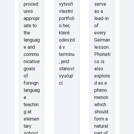
proced
vytvoří
serve
ures
vlastní
as a
appropr
portfoli
lead-in
iate to
o her,
of
the
které
every
languag
odevzd
German
e and
á v
lesson.
commu
termínu
Phoneti
nicative
, jenž
cs is
goals
stanoví
also
of
vyučují
explore
foreign
cí.
d as a
languag
pheno
e
menon
teachin
which
g at
should
elemen
form a
tary
natural
school.
part of