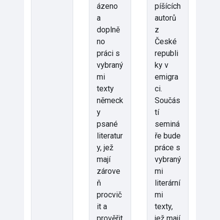
ázeno
píšících
a
autorů
doplně
z
no
České
práci s
republi
vybraný
ky v
mi
emigra
texty
ci.
německ
Součás
y
tí
psané
seminá
literatur
ře bude
y, jež
práce s
mají
vybraný
zárove
mi
ň
literární
procvič
mi
it a
texty,
prověřit
jež mají