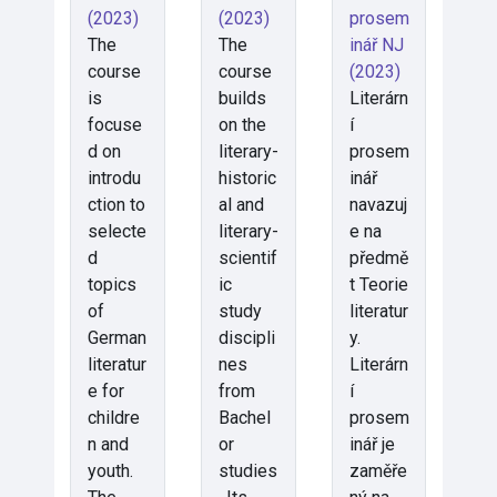
(2023)
(2023)
prosem
The
The
inář NJ
course
course
(2023)
is
builds
Literárn
focuse
on the
í
d on
literary-
prosem
introdu
historic
inář
ction to
al and
navazuj
selecte
literary-
e na
d
scientif
předmě
topics
ic
t Teorie
of
study
literatur
German
discipli
y.
literatur
nes
Literárn
e for
from
í
childre
Bachel
prosem
n and
or
inář je
youth.
studies
zaměře