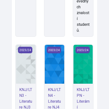
ěvědný
ch
znalost
í
student
ů.
KNJ/LTN3 - Literature NJ3 (2023)
KNJ/LTN4 - Literature NJ4 (2023)
KNJ/LTPN - Literár
2023/24
2023/24
2023/24
KNJ/LT
KNJ/LT
KNJ/LT
N3 -
N4 -
PN -
Literatu
Literatu
Literárn
re NJ3
re NJ4
í