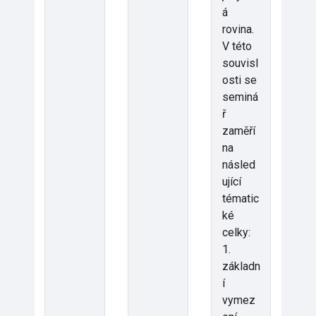
á
rovina.
V této
souvisl
osti se
seminá
ř
zaměří
na
násled
ující
tématic
ké
celky:
1.
základn
í
vymez