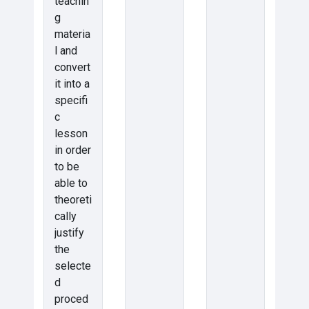
teachin
g
materia
l and
convert
it into a
specifi
c
lesson
in order
to be
able to
theoreti
cally
justify
the
selecte
d
proced