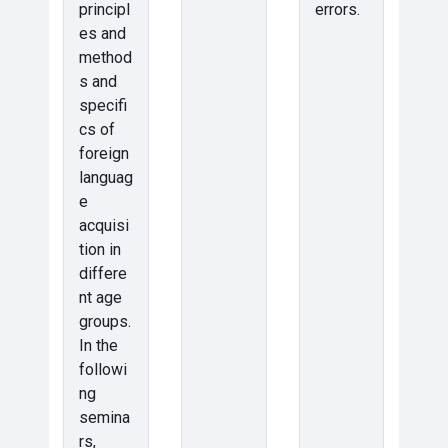
principl
errors.
es and
method
s and
specifi
cs of
foreign
languag
e
acquisi
tion in
differe
nt age
groups.
In the
followi
ng
semina
rs,