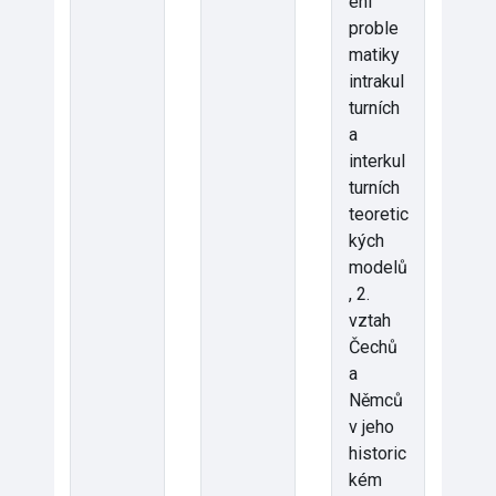
ení
proble
matiky
intrakul
turních
a
interkul
turních
teoretic
kých
modelů
, 2.
vztah
Čechů
a
Němců
v jeho
historic
kém