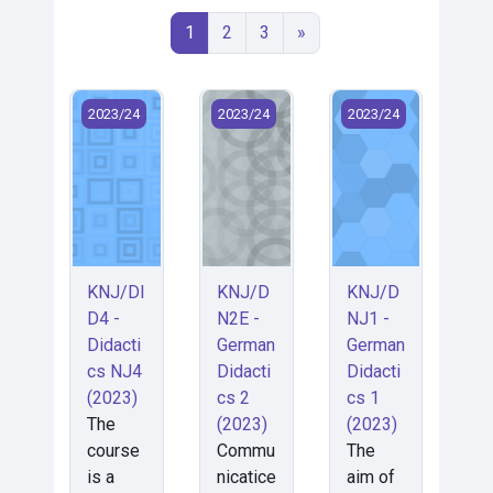
Stránka 1
Stránka 2
Stránka 3
Další stránka
1
2
3
»
KNJ/DID4 - Didactics NJ4 (2023)
KNJ/DN2E - German Didactics 2 (20
KNJ/DNJ1 - German 
2023/24
2023/24
2023/24
KNJ/DI
KNJ/D
KNJ/D
D4 -
N2E -
NJ1 -
Didacti
German
German
cs NJ4
Didacti
Didacti
(2023)
cs 2
cs 1
The
(2023)
(2023)
course
Commu
The
is a
nicatice
aim of