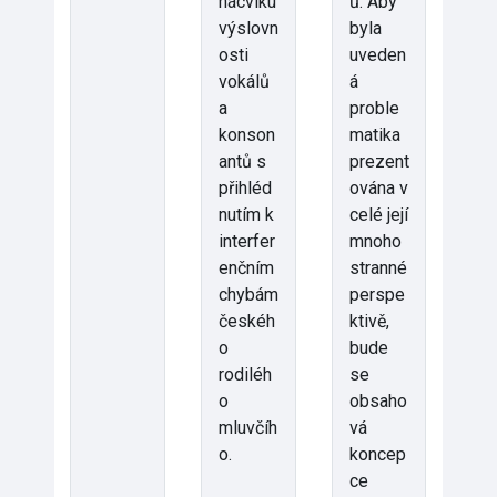
nácviku
ů. Aby
výslovn
byla
osti
uveden
vokálů
á
a
proble
konson
matika
antů s
prezent
přihléd
ována v
nutím k
celé její
interfer
mnoho
enčním
stranné
chybám
perspe
českéh
ktivě,
o
bude
rodiléh
se
o
obsaho
mluvčíh
vá
o.
koncep
ce