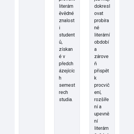
literárn
dokresl
ěvědné
ovat
znalost
probíra
i
né
student
literární
ů,
období
získan
a
é v
zárove
předch
ň
ázejícíc
přispět
h
k
semest
procvič
rech
ení,
studia.
rozšíře
ní a
upevně
ní
literárn