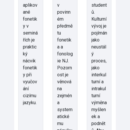
aplikov
v
student
ané
povinn
ů.
fonetik
ém
Kulturní
y v
předmě
vývoj je
seminá
tu
pojímán
řích je
fonetik
jako
praktic
a a
neustál
ký
fonolog
ý
nácvik
ie NJ.
proces,
fonetik
Pozorn
jako
y při
ost je
interkul
vyučov
věnová
turní a
ání
na
intrakul
cizímu
zejmén
turní
jazyku.
a
výměna
system
myšlen
atické
ek a
mu
podnět