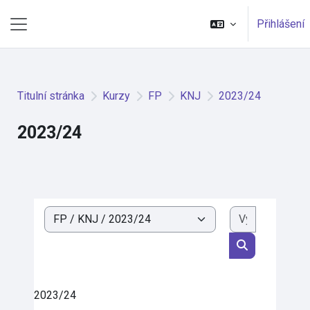
Přejít k hlavnímu obsahu
Přihlášení
Boční panel
Titulní stránka
Kurzy
FP
KNJ
2023/24
2023/24
Vyhledat k
Kategorie kurzů
Vyhledat kurz
2023/24