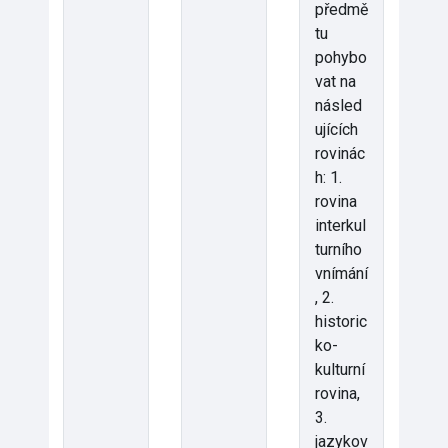
předmě
tu
pohybo
vat na
násled
ujících
rovinác
h: 1.
rovina
interkul
turního
vnímání
, 2.
historic
ko-
kulturní
rovina,
3.
jazykov