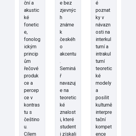
ční a
e bez
é
akustic
zjevnýc
poznat
ké
h
ky v
fonetic
známe
návazn
e,
k
osti na
fonolog
českéh
interkul
ickým
o
turní a
princip
akcentu
intrakul
ům
.
turní
řečové
Seminá
teoretic
produk
ř
ké
ce a
navazuj
modely
percep
e na
a
ce v
teoretic
posílit
kontras
ké
kulturně
tu s
znalost
interpre
češtino
i, které
tační
u.
student
kompet
Cílem
i získali
ence