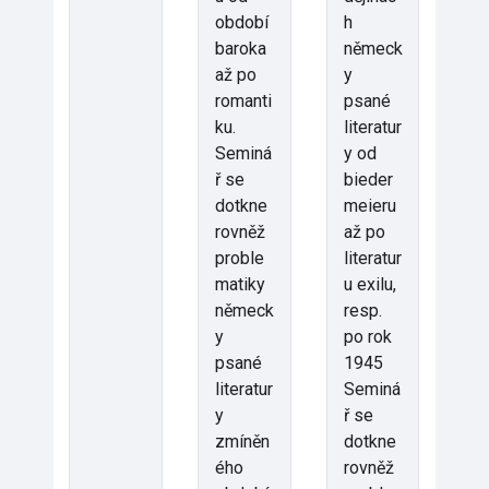
období
h
baroka
německ
až po
y
romanti
psané
ku.
literatur
Seminá
y od
ř se
bieder
dotkne
meieru
rovněž
až po
proble
literatur
matiky
u exilu,
německ
resp.
y
po rok
psané
1945
literatur
Seminá
y
ř se
zmíněn
dotkne
ého
rovněž