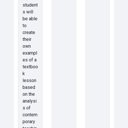
student
s will
be able
to
create
their
own
exampl
es of a
textboo
k
lesson
based
on the
analysi
s of
contem
porary