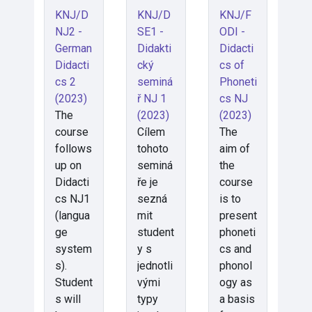
KNJ/D
KNJ/D
KNJ/F
NJ2 -
SE1 -
ODI -
German
Didakti
Didacti
Didacti
cký
cs of
cs 2
seminá
Phoneti
(2023)
ř NJ 1
cs NJ
The
(2023)
(2023)
course
Cílem
The
follows
tohoto
aim of
up on
seminá
the
Didacti
ře je
course
cs NJ1
sezná
is to
(langua
mit
present
ge
student
phoneti
system
y s
cs and
s).
jednotli
phonol
Student
vými
ogy as
s will
typy
a basis