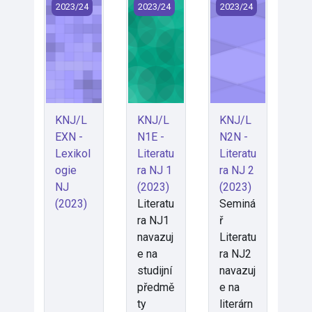
KNJ/LEXN - Lexikologie NJ (2023)
KNJ/LN1E - Literatura NJ 1 (2023)
KNJ/LN2N - Literat
2023/24
2023/24
2023/24
KNJ/L
KNJ/L
KNJ/L
EXN -
N1E -
N2N -
Lexikol
Literatu
Literatu
ogie
ra NJ 1
ra NJ 2
NJ
(2023)
(2023)
(2023)
Literatu
Seminá
ra NJ1
ř
navazuj
Literatu
e na
ra NJ2
studijní
navazuj
předmě
e na
ty
literárn