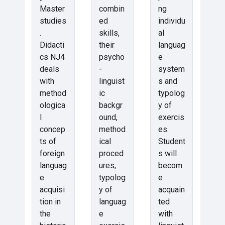
Master
combin
ng
studies
ed
individu
.
skills,
al
Didacti
their
languag
cs NJ4
psycho
e
deals
-
system
with
linguist
s and
method
ic
typolog
ologica
backgr
y of
l
ound,
exercis
concep
method
es.
ts of
ical
Student
foreign
proced
s will
languag
ures,
becom
e
typolog
e
acquisi
y of
acquain
tion in
languag
ted
the
e
with