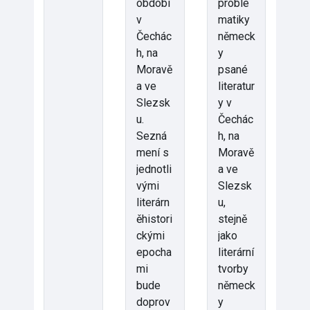
období
proble
v
matiky
Čechác
německ
h, na
y
Moravě
psané
a ve
literatur
Slezsk
y v
u.
Čechác
Sezná
h, na
mení s
Moravě
jednotli
a ve
vými
Slezsk
literárn
u,
ěhistori
stejně
ckými
jako
epocha
literární
mi
tvorby
bude
německ
doprov
y