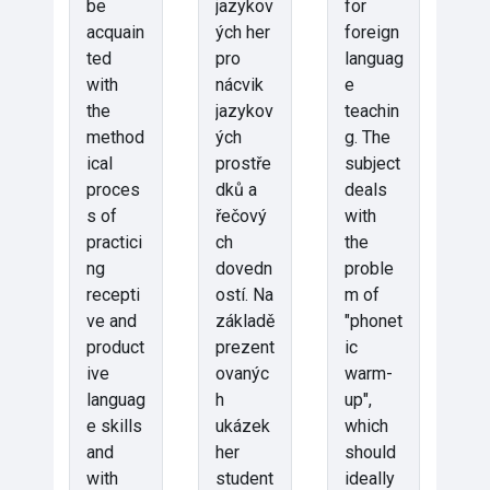
be
jazykov
for
acquain
ých her
foreign
ted
pro
languag
with
nácvik
e
the
jazykov
teachin
method
ých
g. The
ical
prostře
subject
proces
dků a
deals
s of
řečový
with
practici
ch
the
ng
dovedn
proble
recepti
ostí. Na
m of
ve and
základě
"phonet
product
prezent
ic
ive
ovanýc
warm-
languag
h
up",
e skills
ukázek
which
and
her
should
with
student
ideally