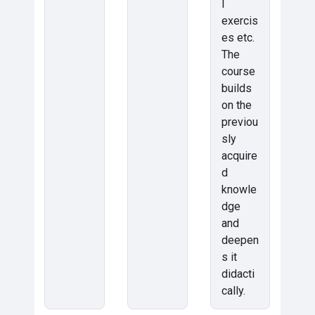
l
exercis
es etc.
The
course
builds
on the
previou
sly
acquire
d
knowle
dge
and
deepen
s it
didacti
cally.