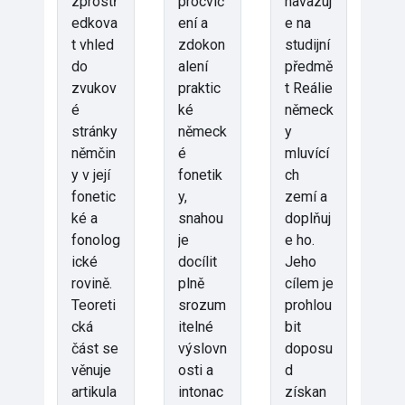
zprostř
procvič
navazuj
edkova
ení a
e na
t vhled
zdokon
studijní
do
alení
předmě
zvukov
praktic
t Reálie
é
ké
německ
stránky
německ
y
němčin
é
mluvící
y v její
fonetik
ch
fonetic
y,
zemí a
ké a
snahou
doplňuj
fonolog
je
e ho.
ické
docílit
Jeho
rovině.
plně
cílem je
Teoreti
srozum
prohlou
cká
itelné
bit
část se
výslovn
doposu
věnuje
osti a
d
artikula
intonac
získan