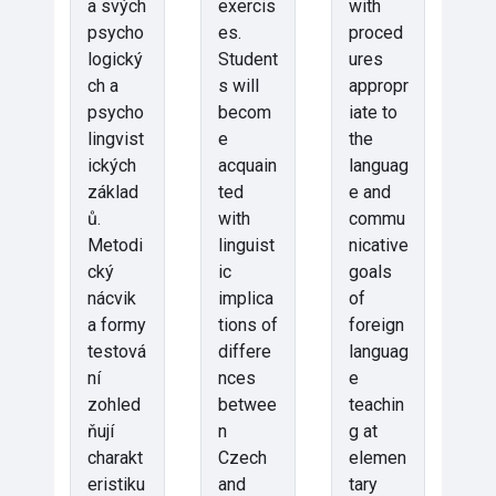
a svých
exercis
with
psycho
es.
proced
logický
Student
ures
ch a
s will
appropr
psycho
becom
iate to
lingvist
e
the
ických
acquain
languag
základ
ted
e and
ů.
with
commu
Metodi
linguist
nicative
cký
ic
goals
nácvik
implica
of
a formy
tions of
foreign
testová
differe
languag
ní
nces
e
zohled
betwee
teachin
ňují
n
g at
charakt
Czech
elemen
eristiku
and
tary