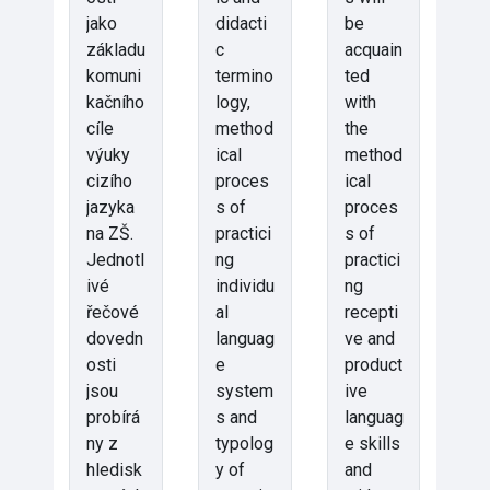
jako
didacti
be
základu
c
acquain
komuni
termino
ted
kačního
logy,
with
cíle
method
the
výuky
ical
method
cizího
proces
ical
jazyka
s of
proces
na ZŠ.
practici
s of
Jednotl
ng
practici
ivé
individu
ng
řečové
al
recepti
dovedn
languag
ve and
osti
e
product
jsou
system
ive
probírá
s and
languag
ny z
typolog
e skills
hledisk
y of
and