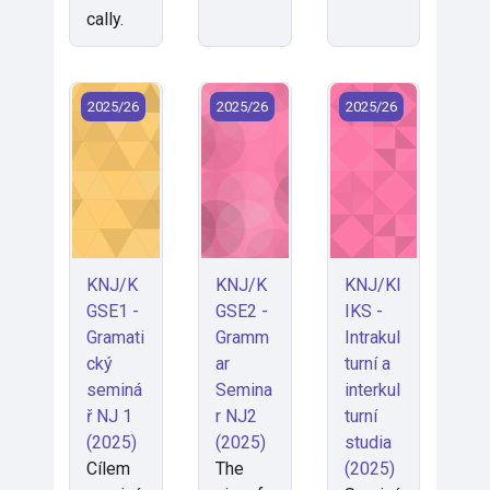
cally.
KNJ/KGSE1 - Gramatický seminář NJ 1 (2025)
KNJ/KGSE2 - Grammar Seminar NJ2 
KNJ/KIIKS - Intrakul
2025/26
2025/26
2025/26
KNJ/K
KNJ/K
KNJ/KI
GSE1 -
GSE2 -
IKS -
Gramati
Gramm
Intrakul
cký
ar
turní a
seminá
Semina
interkul
ř NJ 1
r NJ2
turní
(2025)
(2025)
studia
Cílem
The
(2025)