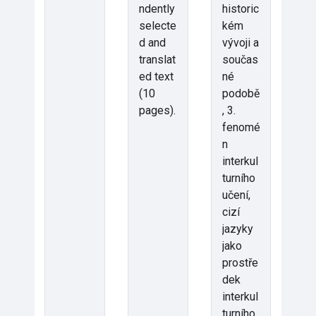
ndently
historic
selecte
kém
d and
vývoji a
translat
součas
ed text
né
(10
podobě
pages).
, 3.
fenomé
n
interkul
turního
učení,
cizí
jazyky
jako
prostře
dek
interkul
turního