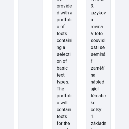
provide
3.
d with a
jazykov
portfoli
á
o of
rovina.
texts
V této
containi
souvisl
ng a
osti se
selecti
seminá
on of
ř
basic
zaměří
text
na
types.
násled
The
ující
portfoli
tématic
o will
ké
contain
celky:
texts
1.
for the
základn