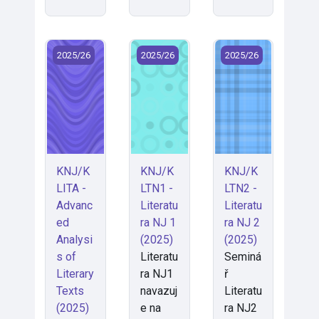
KNJ/KLITA - Advanced Analysis of Literary Texts (20
KNJ/KLTN1 - Literatura NJ 1 (2025)
KNJ/KLTN2 - Litera
2025/26
2025/26
2025/26
KNJ/K
KNJ/K
KNJ/K
LITA -
LTN1 -
LTN2 -
Advanc
Literatu
Literatu
ed
ra NJ 1
ra NJ 2
Analysi
(2025)
(2025)
s of
Literatu
Seminá
Literary
ra NJ1
ř
Texts
navazuj
Literatu
(2025)
e na
ra NJ2