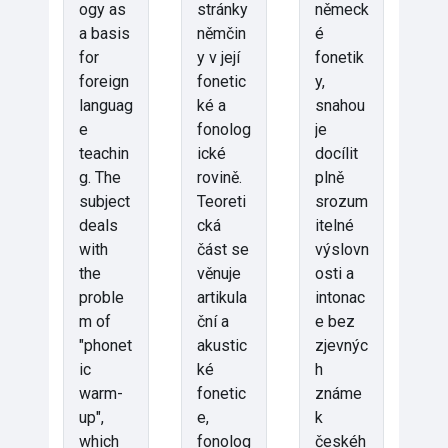
ogy as
stránky
německ
a basis
němčin
é
for
y v její
fonetik
foreign
fonetic
y,
languag
ké a
snahou
e
fonolog
je
teachin
ické
docílit
g. The
rovině.
plně
subject
Teoreti
srozum
deals
cká
itelné
with
část se
výslovn
the
věnuje
osti a
proble
artikula
intonac
m of
ční a
e bez
"phonet
akustic
zjevnýc
ic
ké
h
warm-
fonetic
známe
up",
e,
k
which
fonolog
českéh