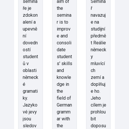
seminá
aim of
Seminá
ře je
the
ř
zdokon
semina
navazuj
alení a
r is to
e na
upevně
improv
studijní
ní
e and
předmě
dovedn
consoli
t Reálie
ostí
date
německ
student
student
y
ů v
s' skills
mluvící
oblasti
and
ch
německ
knowle
zemí a
é
dge in
doplňuj
gramati
the
e ho.
ky.
field of
Jeho
Jazyko
German
cílem je
vé jevy
gramm
prohlou
jsou
ar with
bit
sledov
the
doposu