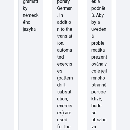
gramati
porary
ek a
ky
German
podnět
německ
. In
ů. Aby
ého
additio
byla
jazyka.
n to the
uveden
translat
á
ion,
proble
automa
matika
ted
prezent
exercis
ována v
es
celé její
(pattern
mnoho
drill,
stranné
substit
perspe
ution,
ktivě,
exercis
bude
es) are
se
used
obsaho
for the
vá