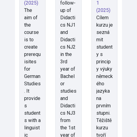
(2025)
follow-
1
The
up of
(2025)
aim of
Didacti
Cílem
the
cs NJ1
kurzu je
course
and
sezná
is to
Didacti
mit
create
cs NJ2
student
prerequ
in the
y s
isites
3rd
princip
for
year of
y výuky
German
Bachel
německ
Studies
or
ého
. It
studies
jazyka
provide
and
na
s
Didacti
prvním
student
cs NJ3
stupni.
s with a
from
Těžiště
linguist
the 1st
kurzu
ic
year of
tvoří