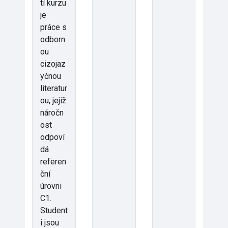
tí kurzu
je
práce s
odborn
ou
cizojaz
yčnou
literatur
ou, jejíž
náročn
ost
odpoví
dá
referen
ční
úrovni
C1.
Student
i jsou