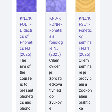
KNJ/K
KNJ/K
KNJ/K
FODI -
FONN -
FSE1 -
Didacti
Fonetik
Fonetic
cs of
a a
ký
Phoneti
fonolog
seminá
cs NJ
ie NJ
ř NJ 1
(2025)
(2025)
(2025)
The
Cílem
Cílem
aim of
cvičení
seminá
the
je
ře je
course
zprostř
procvič
is to
edkova
ení a
present
t vhled
zdokon
phoneti
do
alení
cs and
zvukov
praktic
phonol
é
ké