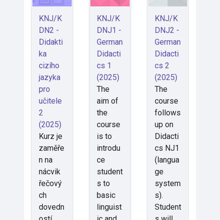
KNJ/K
KNJ/K
KNJ/K
DN2 -
DNJ1 -
DNJ2 -
Didakti
German
German
ka
Didacti
Didacti
cizího
cs 1
cs 2
jazyka
(2025)
(2025)
pro
The
The
učitele
aim of
course
2
the
follows
(2025)
course
up on
Kurz je
is to
Didacti
zaměře
introdu
cs NJ1
n na
ce
(langua
nácvik
student
ge
řečový
s to
system
ch
basic
s).
dovedn
linguist
Student
ostí
ic and
s will