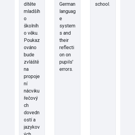
dítěte
German
school.
mladšíh
languag
o
e
školníh
system
o věku.
s and
Poukaz
their
ováno
reflecti
bude
on on
zvláště
pupils'
na
errors.
propoje
ní
nácviku
řečový
ch
dovedn
ostí a
jazykov
ých