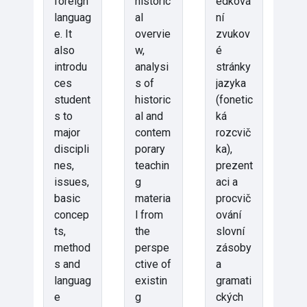
foreign
historic
edková
languag
al
ní
e. It
overvie
zvukov
also
w,
é
introdu
analysi
stránky
ces
s of
jazyka
student
historic
(fonetic
s to
al and
ká
major
contem
rozcvič
discipli
porary
ka),
nes,
teachin
prezent
issues,
g
aci a
basic
materia
procvič
concep
l from
ování
ts,
the
slovní
method
perspe
zásoby
s and
ctive of
a
languag
existin
gramati
e
g
ckých