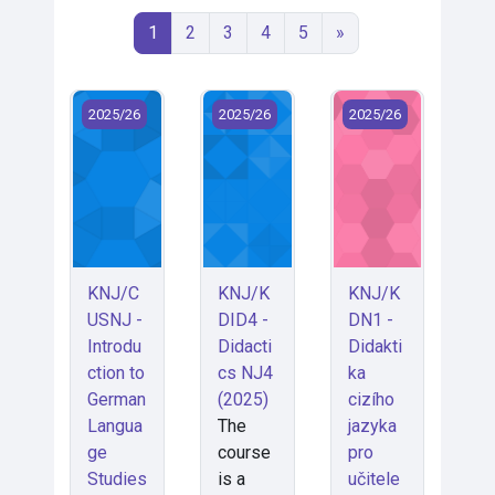
Stránka 1
Stránka 2
Stránka 3
Stránka 4
Stránka 5
Další stránka
1
2
3
4
5
»
KNJ/CUSNJ - Introduction to German Language Studi
KNJ/KDID4 - Didactics NJ4 (2025)
KNJ/KDN1 - Didaktik
2025/26
2025/26
2025/26
KNJ/C
KNJ/K
KNJ/K
USNJ -
DID4 -
DN1 -
Introdu
Didacti
Didakti
ction to
cs NJ4
ka
German
(2025)
cizího
Langua
The
jazyka
ge
course
pro
Studies
is a
učitele