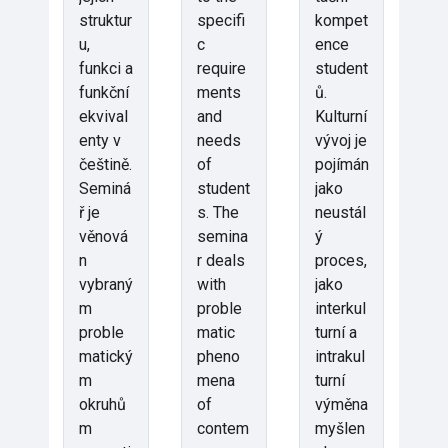
struktur
specifi
kompet
u,
c
ence
funkci a
require
student
funkční
ments
ů.
ekvival
and
Kulturní
enty v
needs
vývoj je
češtině.
of
pojímán
Seminá
student
jako
ř je
s. The
neustál
věnová
semina
ý
n
r deals
proces,
vybraný
with
jako
m
proble
interkul
proble
matic
turní a
matický
pheno
intrakul
m
mena
turní
okruhů
of
výměna
m
contem
myšlen