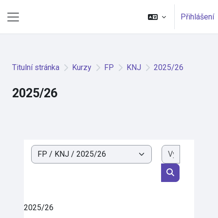
Přejít k hlavnímu obsahu
Přihlášení
Boční panel
Titulní stránka
Kurzy
FP
KNJ
2025/26
2025/26
Vyhledat k
Kategorie kurzů
Vyhledat kurz
2025/26