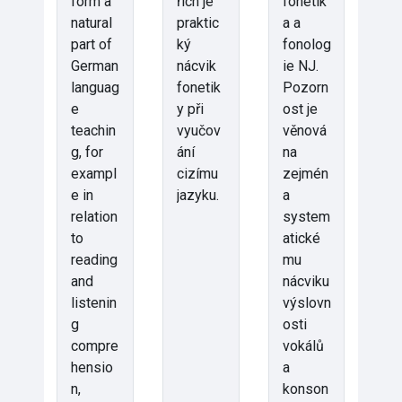
form a
řích je
fonetik
natural
praktic
a a
part of
ký
fonolog
German
nácvik
ie NJ.
languag
fonetik
Pozorn
e
y při
ost je
teachin
vyučov
věnová
g, for
ání
na
exampl
cizímu
zejmén
e in
jazyku.
a
relation
system
to
atické
reading
mu
and
nácviku
listenin
výslovn
g
osti
compre
vokálů
hensio
a
n,
konson