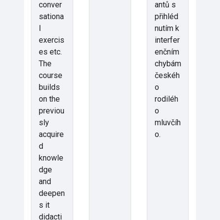
conver
antů s
sationa
přihléd
l
nutím k
exercis
interfer
es etc.
enčním
The
chybám
course
českéh
builds
o
on the
rodiléh
previou
o
sly
mluvčíh
acquire
o.
d
knowle
dge
and
deepen
s it
didacti