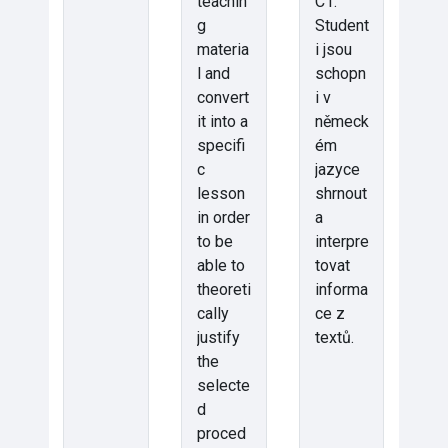
teachin
C1.
g
Student
materia
i jsou
l and
schopn
convert
i v
it into a
německ
specifi
ém
c
jazyce
lesson
shrnout
in order
a
to be
interpre
able to
tovat
theoreti
informa
cally
ce z
justify
textů.
the
selecte
d
proced