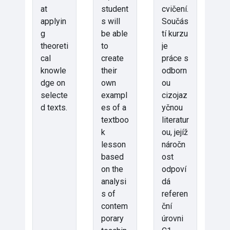
at
student
cvičení.
applyin
s will
Součás
g
be able
tí kurzu
theoreti
to
je
cal
create
práce s
knowle
their
odborn
dge on
own
ou
selecte
exampl
cizojaz
d texts.
es of a
yčnou
textboo
literatur
k
ou, jejíž
lesson
náročn
based
ost
on the
odpoví
analysi
dá
s of
referen
contem
ční
porary
úrovni