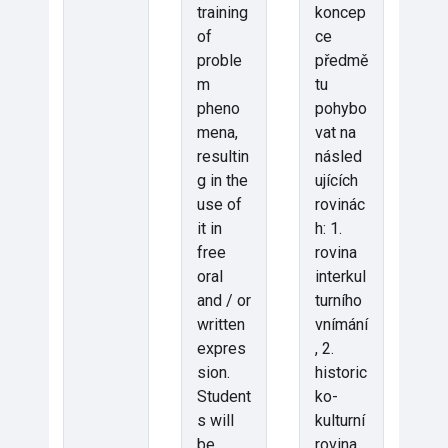
training
koncep
of
ce
proble
předmě
m
tu
pheno
pohybo
mena,
vat na
resultin
násled
g in the
ujících
use of
rovinác
it in
h: 1.
free
rovina
oral
interkul
and / or
turního
written
vnímání
expres
, 2.
sion.
historic
Student
ko-
s will
kulturní
be
rovina,