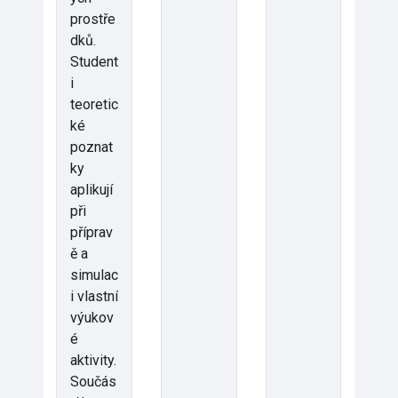
prostře
dků.
Student
i
teoretic
ké
poznat
ky
aplikují
při
příprav
ě a
simulac
i vlastní
výukov
é
aktivity.
Součás