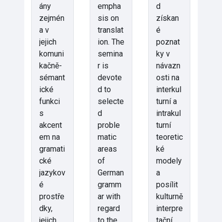
ány
empha
d
zejmén
sis on
získan
a v
translat
é
jejich
ion. The
poznat
komuni
semina
ky v
kačně-
r is
návazn
sémant
devote
osti na
ické
d to
interkul
funkci
selecte
turní a
s
d
intrakul
akcent
proble
turní
em na
matic
teoretic
gramati
areas
ké
cké
of
modely
jazykov
German
a
é
gramm
posílit
prostře
ar with
kulturně
dky,
regard
interpre
jejich
to the
tační