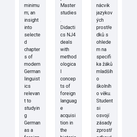
minimu
Master
nácvik
m; an
studies
jazykov
insight
.
ých
into
Didacti
prostře
selecte
cs NJ4
dků s
d
deals
ohlede
chapter
with
m na
s of
method
specifi
modern
ologica
ka žáků
German
l
mladšíh
linguist
concep
o
ics
ts of
školníh
relevan
foreign
o věku.
t to
languag
Student
studyin
e
si
g
acquisi
osvojí
German
tion in
zásady
as a
the
zprostř