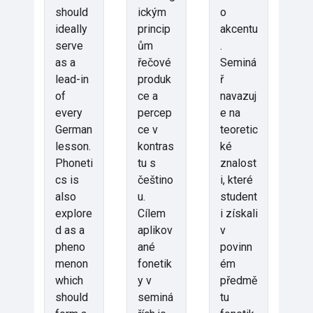
should
ickým
o
ideally
princip
akcentu
serve
ům
.
as a
řečové
Seminá
lead-in
produk
ř
of
ce a
navazuj
every
percep
e na
German
ce v
teoretic
lesson.
kontras
ké
Phoneti
tu s
znalost
cs is
češtino
i, které
also
u.
student
explore
Cílem
i získali
d as a
aplikov
v
pheno
ané
povinn
menon
fonetik
ém
which
y v
předmě
should
seminá
tu