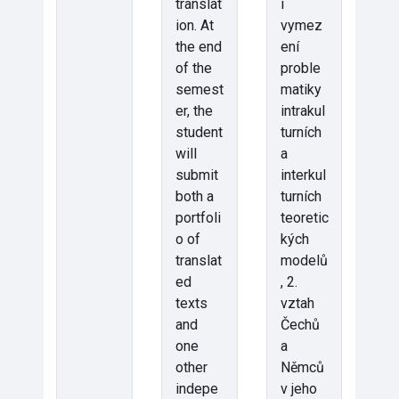
translat
í
ion. At
vymez
the end
ení
of the
proble
semest
matiky
er, the
intrakul
student
turních
will
a
submit
interkul
both a
turních
portfoli
teoretic
o of
kých
translat
modelů
ed
, 2.
texts
vztah
and
Čechů
one
a
other
Němců
indepe
v jeho