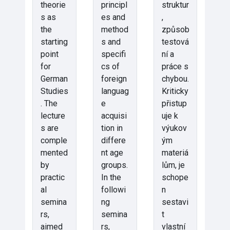
theorie
principl
struktur
s as
es and
,
the
method
způsob
starting
s and
testová
point
specifi
ní a
for
cs of
práce s
German
foreign
chybou.
Studies
languag
Kriticky
. The
e
přistup
lecture
acquisi
uje k
s are
tion in
výukov
comple
differe
ým
mented
nt age
materiá
by
groups.
lům, je
practic
In the
schope
al
followi
n
semina
ng
sestavi
rs,
semina
t
aimed
rs,
vlastní