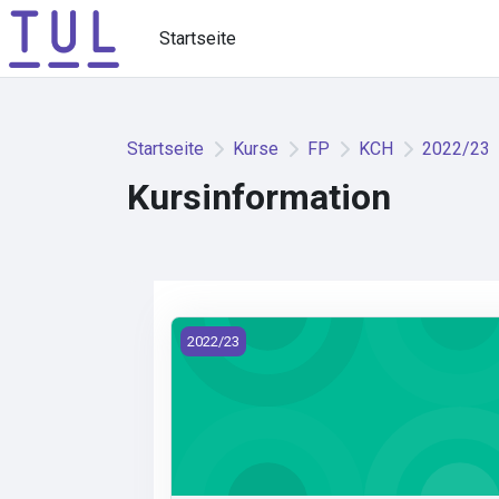
Zum Hauptinhalt
Startseite
Startseite
Kurse
FP
KCH
2022/23
Kursinformation
KCH/CHI - Chemická informatika (2022)
2022/23