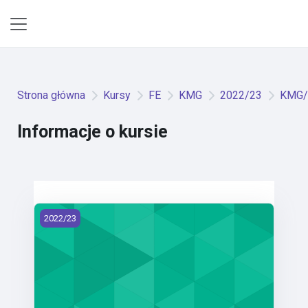
Przejdź do głównej zawartości
Panel boczny
Strona główna
Kursy
FE
KMG
2022/23
KMG/M
Informacje o kursie
KMG/MM - Mezinárodní marketing (2022)
2022/23