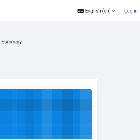
English ‎(en)‎
Log in
Summary