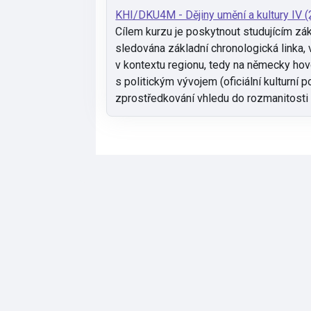
KHI/DKU4M - Dějiny umění a kultury IV 
Cílem kurzu je poskytnout studujícím zá
sledována základní chronologická linka,
v kontextu regionu, tedy na německy hovo
s politickým vývojem (oficiální kulturn
zprostředkování vhledu do rozmanitosti 