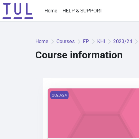
Skip to main content
Home
HELP & SUPPORT
Home
Courses
FP
KHI
2023/24
Course information
KHI/DKU4M - Dějiny umění a kultury IV (
2023/24