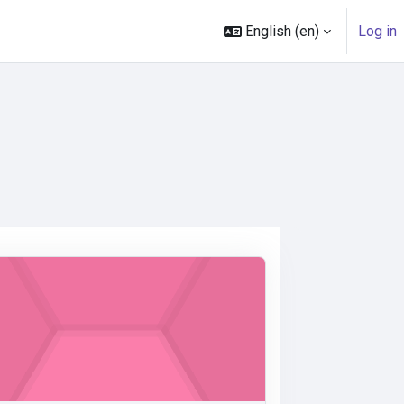
English ‎(en)‎
Log in