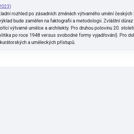
(2023)
kladní rozhled po zásadních změnách výtvarného umění českých z
 výklad bude zaměřen na faktografii a metodologii. Zvláštní důr
řící výtvarné umělce a architekty. Pro druhou polovinu 20. stole
í politika po roce 1948 versus svobodné formy vyjadřování). Pro 
kurátorských a uměleckých přístupů.