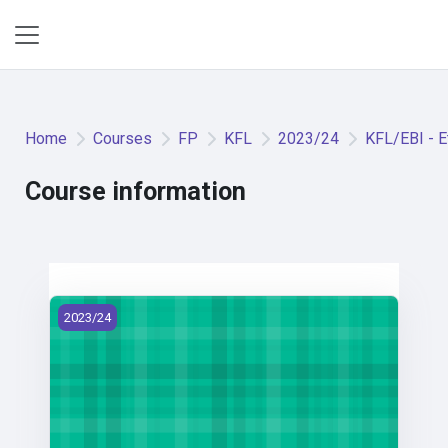
Skip to main content
Side panel
Home
Courses
FP
KFL
2023/24
KFL/EBI - E
Course information
KFL/EBI - Etika (2023)
2023/24