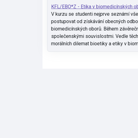
KFL/EBO*Z - Etika v biomedicínských o
V kurzu se studenti nejprve seznámí všeo
postupovat od získávání obecných odborn
biomedicínských oborů. Během závěrečn
společenskými souvislostmi. Vedle těcht
morálních dilemat bioetiky a etiky v bi