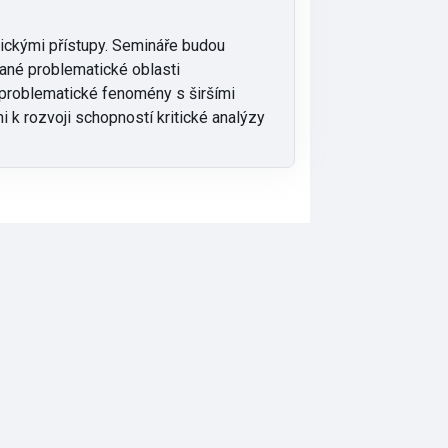
etickými přístupy. Semináře budou
rané problematické oblasti
problematické fenomény s širšími
 k rozvoji schopností kritické analýzy