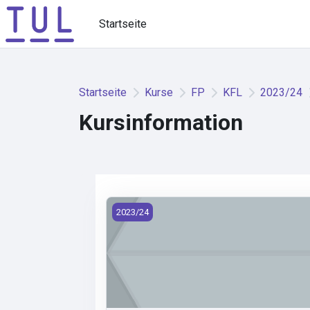
Zum Hauptinhalt
Startseite
Startseite
Kurse
FP
KFL
2023/24
Kursinformation
KFL/EBO*Z - Etika v biomedicínských ob
2023/24