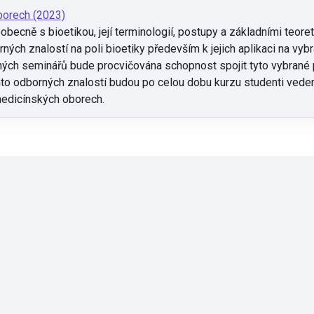
borech (2023)
becně s bioetikou, její terminologií, postupy a základními teor
ých znalostí na poli bioetiky především k jejich aplikaci na vyb
ých seminářů bude procvičována schopnost spojit tyto vybrané 
o odborných znalostí budou po celou dobu kurzu studenti vedeni
omedicínských oborech.