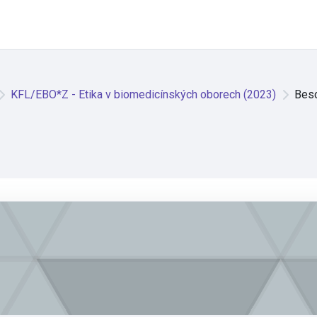
KFL/EBO*Z - Etika v biomedicínských oborech (2023)
Besc
orech (2023)