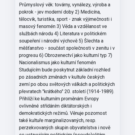
Průmyslový věk: továrny, vynálezy, výroba a
pokrok - jev moderní doby 2) Medicína,
tělocvik, turistika, sport - znak výjimečnosti i
masový fenomén 3) Věda a vzdělanost ve
službách národu 4) Literatura v politickém
soupeření i národní výchově 5) Šlechta a
měšťanstvo - součást společnosti v zenitu i v
progresu 6) Obrozenectví jako kulturní typ 7)
Nacionalismus jako kulturní fenomén
Studujícím bude poskytnut základní rozhled
po zásadních změnách v kultuře českých
zemí po obou světových válkách a politických
převratech "krátkého" 20. století (1914-1989).
Přihlíží ke kulturním proměnám Evropy
ovlivněné střídáním diktátorských i
demokratických režimů. Věnuje pozornost
také kultuře marginalizovaných, resp.
perzekvovaných skupin obyvatelstva i nově
se ustavujícím politickým (pseudo)elitám.