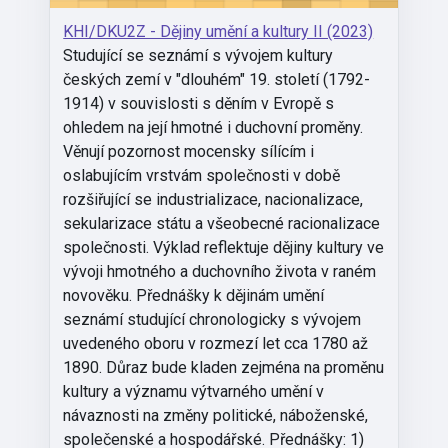
KHI/DKU2Z - Dějiny umění a kultury II (2023)
Studující se seznámí s vývojem kultury
českých zemí v "dlouhém" 19. století (1792-
1914) v souvislosti s děním v Evropě s
ohledem na její hmotné i duchovní proměny.
Věnují pozornost mocensky sílícím i
oslabujícím vrstvám společnosti v době
rozšiřující se industrializace, nacionalizace,
sekularizace státu a všeobecné racionalizace
společnosti. Výklad reflektuje dějiny kultury ve
vývoji hmotného a duchovního života v raném
novověku. Přednášky k dějinám umění
seznámí studující chronologicky s vývojem
uvedeného oboru v rozmezí let cca 1780 až
1890. Důraz bude kladen zejména na proměnu
kultury a významu výtvarného umění v
návaznosti na změny politické, náboženské,
společenské a hospodářské. Přednášky: 1)