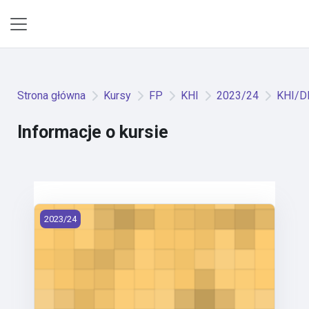
Przejdź do głównej zawartości
Panel boczny
Strona główna
Kursy
FP
KHI
2023/24
KHI/DK
Informacje o kursie
KHI/DKU2Z - Dějiny umění a kultury II (2023)
2023/24