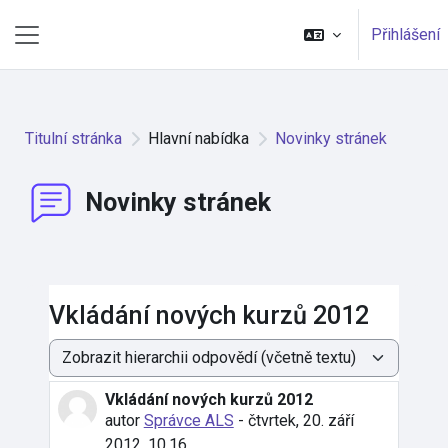
Přejít k hlavnímu obsahu
Přihlášení
Boční panel
Titulní stránka
Hlavní nabídka
Novinky stránek
Novinky stránek
Vkládání nových kurzů 2012
Režim zobrazení
Vkládání nových kurzů 2012
Počet odpovědí: 0
autor
Správce ALS
-
čtvrtek, 20. září
2012, 10.16