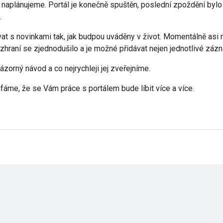
 si naplánujeme. Portál je konečně spuštěn, poslední zpoždění b
.
 novinkami tak, jak budpou uváděny v život. Momentálně asi nej
raní se zjednodušilo a je možné přidávat nejen jednotlivé zázna
orný návod a co nejrychleji jej zveřejníme.
fáme, že se Vám práce s portálem bude líbit více a více.