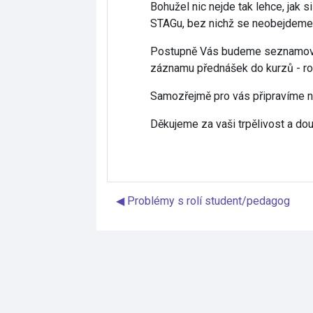
Bohužel nic nejde tak lehce, jak
STAGu, bez nichž se neobejdeme
Postupně Vás budeme seznamovat s
záznamu přednášek do kurzů - rozh
Samozřejmě pro vás připravíme náz
Děkujeme za vaši trpělivost a dou
◀︎ Problémy s rolí student/pedagog