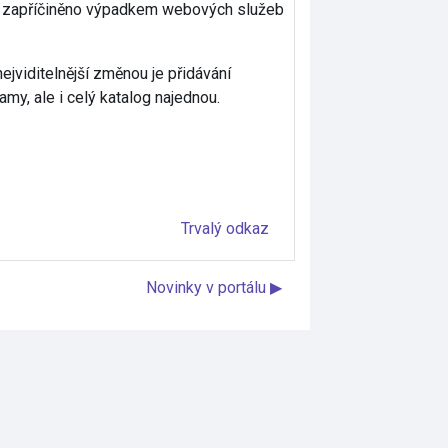
ylo zapříčiněno výpadkem webových služeb
viditelnější změnou je přidávání
my, ale i celý katalog najednou.
Trvalý odkaz
Novinky v portálu ▶︎