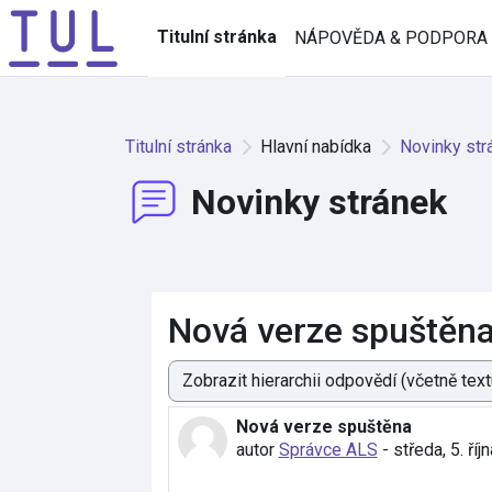
Přejít k hlavnímu obsahu
Titulní stránka
NÁPOVĚDA & PODPORA
Titulní stránka
Hlavní nabídka
Novinky str
Novinky stránek
Nová verze spuštěn
Režim zobrazení
Nová verze spuštěna
Počet odpovědí: 0
autor
Správce ALS
-
středa, 5. ří