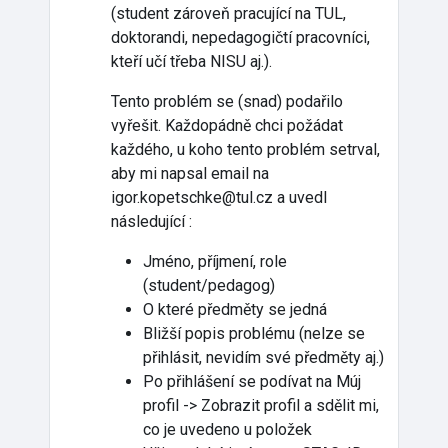
(student zároveň pracující na TUL,
doktorandi, nepedagogičtí pracovníci,
kteří učí třeba NISU aj.).
Tento problém se (snad) podařilo
vyřešit. Každopádně chci požádat
každého, u koho tento problém setrval,
aby mi napsal email na
igor.kopetschke@tul.cz a uvedl
následující :
Jméno, příjmení, role
(student/pedagog)
O které předměty se jedná
Bližší popis problému (nelze se
přihlásit, nevidím své předměty aj.)
Po přihlášení se podívat na Múj
profil -> Zobrazit profil a sdělit mi,
co je uvedeno u položek