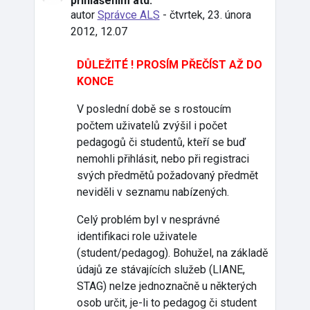
přihlášením atd.
autor
Správce ALS
-
čtvrtek, 23. února
2012, 12.07
DŮLEŽITÉ ! PROSÍM PŘEČÍST AŽ DO
KONCE
V poslední době se s rostoucím
počtem uživatelů zvýšil i počet
pedagogů či studentů, kteří se buď
nemohli přihlásit, nebo při registraci
svých předmětů požadovaný předmět
neviděli v seznamu nabízených.
Celý problém byl v nesprávné
identifikaci role uživatele
(student/pedagog). Bohužel, na základě
údajů ze stávajících služeb (LIANE,
STAG) nelze jednoznačně u některých
osob určit, je-li to pedagog či student