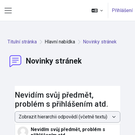
Přejít k hlavnímu obsahu
Přihlášení
Boční panel
Titulní stránka
Hlavní nabídka
Novinky stránek
Novinky stránek
Nevidím svůj předmět,
problém s přihlášením atd.
Režim zobrazení
Nevidím svůj předmět, problém s
Počet odpovědí: 0