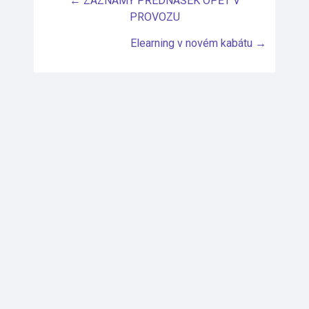
← ZÁZNAMY PŘEDNÁŠEK OPĚT V
PROVOZU
Elearning v novém kabátu →