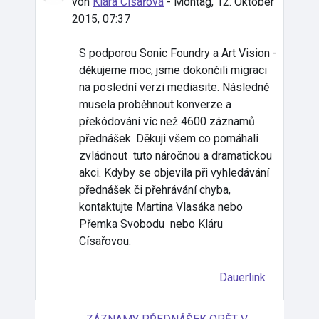
von
Klára Císařová
-
Montag, 12. Oktober
2015, 07:37
S podporou Sonic Foundry a Art Vision -
děkujeme moc, jsme dokončili migraci
na poslední verzi mediasite. Následně
musela proběhnout k
onverze a
překódování víc než 4600 záznamů
přednášek. Děkuji všem co pomáhali
zvládnout tuto náročnou a dramatickou
akci. Kdyby se objevila při vyhledávání
přednášek či přehrávání chyba,
kontaktujte Martina Vlasáka nebo
Přemka Svobodu nebo Kláru
Císařovou.
Dauerlink