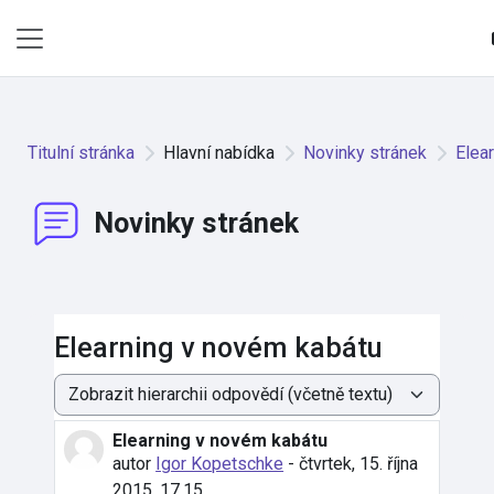
Přejít k hlavnímu obsahu
Boční panel
Titulní stránka
Hlavní nabídka
Novinky stránek
Elea
Novinky stránek
Elearning v novém kabátu
Režim zobrazení
Elearning v novém kabátu
Počet odpovědí: 0
autor
Igor Kopetschke
-
čtvrtek, 15. října
2015, 17.15