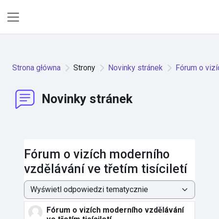
Przejdź do głównej zawartości
Panel boczny
Strona główna
Strony
Novinky stránek
Fórum o vizí
Novinky stránek
Fórum o vizích moderního
vzdělávání ve třetím tisíciletí
Sposób wyświetlania
Fórum o vizích moderního vzdělávání
Liczba odpowiedzi: 0