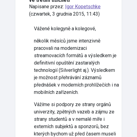
ve třetím tisíciletí
Napisane przez:
Igor Kopetschke
(
czwartek, 3 grudnia 2015, 11:43
)
Vážené kolegyně a kolegové,
několik měsíců jsme intenzivně
pracovali na modernizaci
streamovacích formátů a výsledkem je
definitivní opuštění zastaralých
technologií (Silverlight aj.). Výsledkem
je možnost přehrávání záznamů
přednášek v moderních prohlížečích i na
mobilních zařízeních.
Vážíme si podpory ze strany orgánů
univerzity, zpětných vazeb a zájmu ze
strany studentů a v nemalé míře i
externích subjektů a sponzorů, bez
kterých bychom už před časem museli