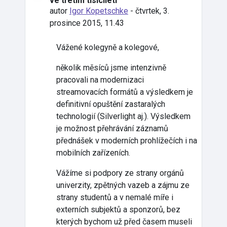
ve třetím tisíciletí
autor
Igor Kopetschke
-
čtvrtek, 3.
prosince 2015, 11.43
Vážené kolegyně a kolegové,
několik měsíců jsme intenzivně
pracovali na modernizaci
streamovacích formátů a výsledkem je
definitivní opuštění zastaralých
technologií (Silverlight aj.). Výsledkem
je možnost přehrávání záznamů
přednášek v moderních prohlížečích i na
mobilních zařízeních.
Vážíme si podpory ze strany orgánů
univerzity, zpětných vazeb a zájmu ze
strany studentů a v nemalé míře i
externích subjektů a sponzorů, bez
kterých bychom už před časem museli