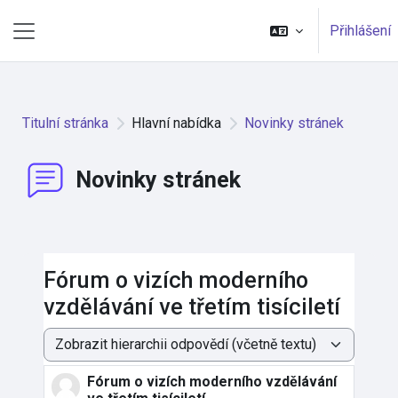
Přejít k hlavnímu obsahu
Přihlášení
Boční panel
Titulní stránka
Hlavní nabídka
Novinky stránek
Novinky stránek
Fórum o vizích moderního
vzdělávání ve třetím tisíciletí
Režim zobrazení
Fórum o vizích moderního vzdělávání
Počet odpovědí: 0