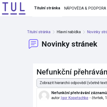
Přejít k hlavnímu obsahu
Titulní stránka
NÁPOVĚDA & PODPORA
Titulní stránka
Hlavní nabídka
Novinky str
Novinky stránek
Nefunkční přehrává
Režim zobrazení
Nefunkční přehrávání záznamů
Počet odpovědí: 0
autor
Igor Kopetschke
-
čtvrtek, 