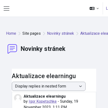
Skip to main content
L
Side panel
Home
Site pages
Novinky stránek
Aktualizace elea
Novinky stránek
Aktualizace elearningu
Display mode
Aktualizace elearningu
Number of replies: 0
by
Igor Kopetschke
-
Sunday, 19
November 2023, 1:11 PM