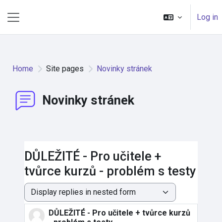
Skip to main content
Log in
Side panel
Home
Site pages
Novinky stránek
Novinky stránek
DŮLEŽITÉ - Pro učitele +
tvůrce kurzů - problém s testy
Display mode
DŮLEŽITÉ - Pro učitele + tvůrce kurzů
Number of replies: 0