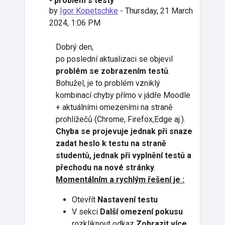
- problém s testy
by
Igor Kopetschke
-
Thursday, 21 March
2024, 1:06 PM
Dobrý den,
po poslední aktualizaci se objevil
problém se zobrazením testů
.
Bohužel, je to problém vzniklý
kombinací chyby přímo v jádře Moodle
+ aktuálními omezeními na straně
prohlížečů (Chrome, Firefox,Edge aj.).
Chyba se projevuje jednak při snaze
zadat heslo k testu na straně
studentů, jednak při vyplnění testů a
přechodu na nové stránky
.
Momentálním a rychlým řešení je :
Otevřít
Nastavení testu
V sekci
Další omezení pokusu
rozkliknout odkaz
Zobrazit více...