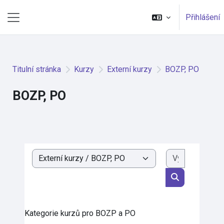
Přejít k hlavnímu obsahu
Přihlášení
Boční panel
Titulní stránka
Kurzy
Externí kurzy
BOZP, PO
BOZP, PO
Vyhledat k
Kategorie kurzů
Vyhledat kurz
Kategorie kurzů pro BOZP a PO