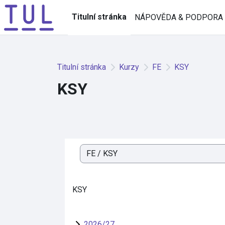
Přejít k hlavnímu obsahu
Titulní stránka
NÁPOVĚDA & PODPORA
Titulní stránka
Kurzy
FE
KSY
KSY
Kategorie kurzů
KSY
2026/27