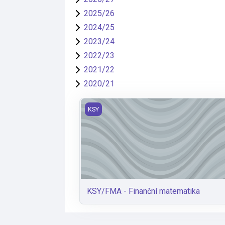
2025/26
2024/25
2023/24
2022/23
2021/22
2020/21
KSY/FMA - Finanční matematika
KSY
KSY/FMA - Finanční matematika