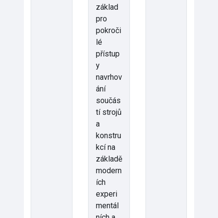
základ
pro
pokroči
lé
přístup
y
navrhov
ání
součás
tí strojů
a
konstru
kcí na
základě
modern
ích
experi
mentál
ních a