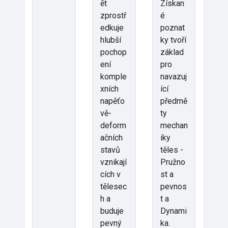
ět
Získan
zprostř
é
edkuje
poznat
hlubší
ky tvoří
pochop
základ
ení
pro
komple
navazuj
xních
ící
napěťo
předmě
vě-
ty
deform
mechan
ačních
iky
stavů
těles -
vznikají
Pružno
cích v
st a
tělesec
pevnos
h a
t a
buduje
Dynami
pevný
ka.