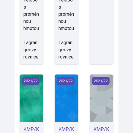
s
s
proměn
proměn
nou
nou
hmotou
hmotou
.
.
Lagran
Lagran
geovy
geovy
rovnice.
rovnice.
KMP/KIN - Mechanika II (Kinematika) (2021)
KMP/KMS*M - Kmitání mechanických
KMP/KMS*M - Mecha
2021/22
2021/22
2021/22
KMP/K
KMP/K
KMP/K