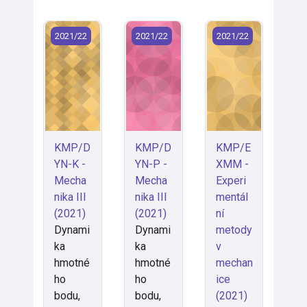
KMP/DYN-K - Mechanika III (2021)
KMP/DYN-P - Mechanika III (2021)
KMP/EXMM - Experi
2021/22
2021/22
2021/22
KMP/D
KMP/D
KMP/E
YN-K -
YN-P -
XMM -
Mecha
Mecha
Experi
nika III
nika III
mentál
(2021)
(2021)
ní
Dynami
Dynami
metody
ka
ka
v
hmotné
hmotné
mechan
ho
ho
ice
bodu,
bodu,
(2021)