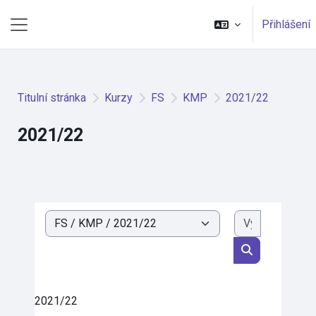
Přejít k hlavnímu obsahu
Přihlášení
Boční panel
Titulní stránka
Kurzy
FS
KMP
2021/22
2021/22
Vyhledat k
Kategorie kurzů
Vyhledat kurz
2021/22