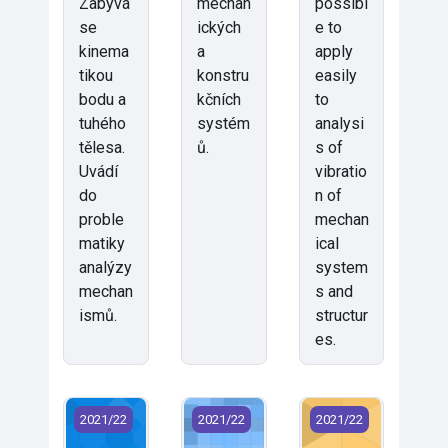
Zabývá
mechan
possibl
se
ických
e to
kinema
a
apply
tikou
konstru
easily
bodu a
kčních
to
tuhého
systém
analysi
tělesa.
ů.
s of
Uvádí
vibratio
do
n of
proble
mechan
matiky
ical
analýzy
system
mechan
s and
ismů.
structur
es.
KMP/PP1 - Pružnost a pevnost I (2021)
KMP/PP2 - Pružnost a pevnost II (2
KMP/STA - Mechanik
2021/22
2021/22
2021/22