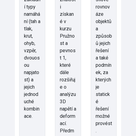
í typy
i
rovnov
namáhá
získan
áze
ní (tah a
é v
objektů
tlak,
kurzu
a
krut,
Pružno
způsob
ohyb,
st a
ů jejich
vzpěr,
pevnos
řešení
dvouos
t 1,
a také
ou
které
podmín
napjato
dále
ek, za
st) a
rozšiřuj
kterých
jejich
e o
je
jednod
analýzu
statick
uché
3D
é
kombin
napětí a
řešení
ace.
deform
možné
ací.
provést
Předm
.