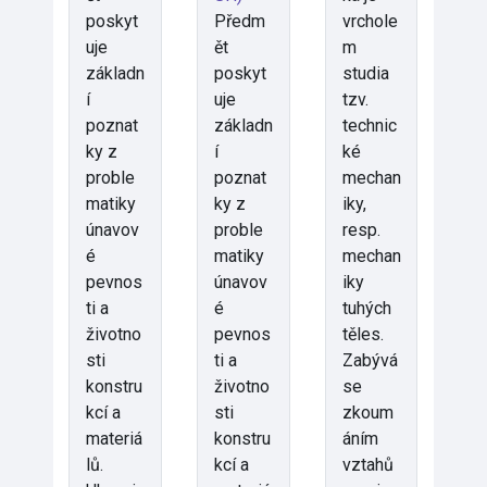
poskyt
Předm
vrchole
uje
ět
m
základn
poskyt
studia
í
uje
tzv.
poznat
základn
technic
ky z
í
ké
proble
poznat
mechan
matiky
ky z
iky,
únavov
proble
resp.
é
matiky
mechan
pevnos
únavov
iky
ti a
é
tuhých
životno
pevnos
těles.
sti
ti a
Zabývá
konstru
životno
se
kcí a
sti
zkoum
materiá
konstru
áním
lů.
kcí a
vztahů