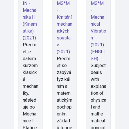
IN -
MS*M
MS*M
Mecha
-
-
nika II
Kmitání
Mecha
(Kinem
mechan
nical
atika)
ických
Vibratio
(2021)
sousta
n
Předm
v
(2021)
ět je
(2021)
(ENGLI
dalším
Předm
SH)
kurzem
ět se
Subject
klasick
zabývá
deals
é
fyzikál
with
mechan
ním a
explana
iky,
matem
tion of
násled
atickým
physica
uje po
pochop
l and
Mecha
ením
mathe
nice I -
základ
matical
Statice.
ů teorie
principl