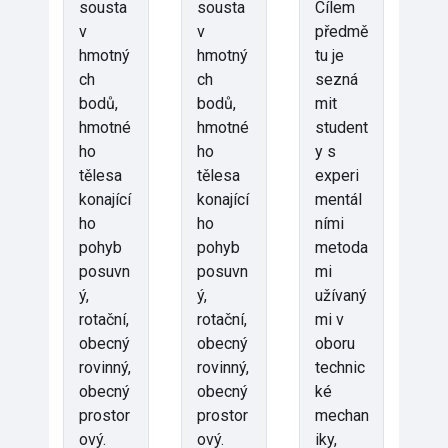
sousta
sousta
Cílem
v
v
předmě
hmotný
hmotný
tu je
ch
ch
sezná
bodů,
bodů,
mit
hmotné
hmotné
student
ho
ho
y s
tělesa
tělesa
experi
konající
konající
mentál
ho
ho
ními
pohyb
pohyb
metoda
posuvn
posuvn
mi
ý,
ý,
užívaný
rotační,
rotační,
mi v
obecný
obecný
oboru
rovinný,
rovinný,
technic
obecný
obecný
ké
prostor
prostor
mechan
ový.
ový.
iky,