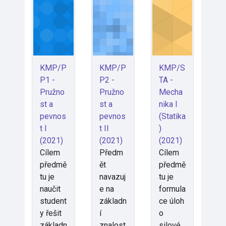
KMP/P
KMP/P
KMP/S
P1 -
P2 -
TA -
Pružno
Pružno
Mecha
st a
st a
nika I
pevnos
pevnos
(Statika
t I
t II
)
(2021)
(2021)
(2021)
Cílem
Předm
Cílem
předmě
ět
předmě
tu je
navazuj
tu je
naučit
e na
formula
student
základn
ce úloh
y řešit
í
o
základn
znalost
silové