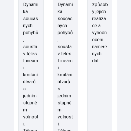
Dynami
Dynami
způsob
ka
ka
y jejich
součas
součas
realiza
ných
ných
ce a
pohybů
pohybů
vyhodn
,
,
ocení
sousta
sousta
naměře
v těles.
v těles.
ných
Lineárn
Lineárn
dat.
í
í
kmitání
kmitání
útvarů
útvarů
s
s
jedním
jedním
stupně
stupně
m
m
volnost
volnost
i.
i.
Těleso
Těleso