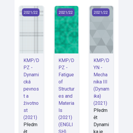
KMP/DPZ - Dynamická pevnost a životnost (2021)
KMP/DPZ - Fatigue of Structures an
KMP/DYN - Mechanik
2021/22
2021/22
2021/22
KMP/D
KMP/D
KMP/D
PZ -
PZ -
YN -
Dynami
Fatigue
Mecha
cká
of
nika III
pevnos
Structur
(Dynam
t a
es and
ika)
životno
Materia
(2021)
st
ls
Předm
(2021)
(2021)
ět
Předm
(ENGLI
Dynami
ět
SH)
ka je