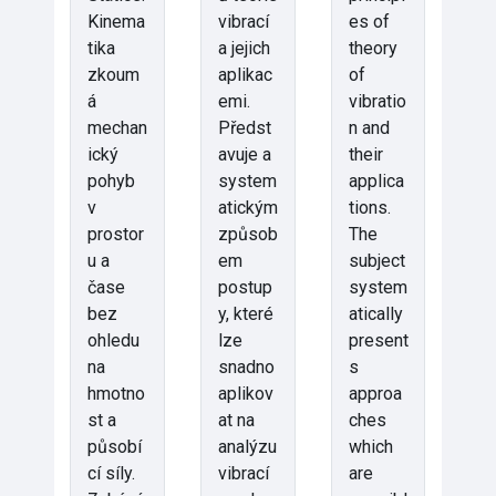
Kinema
vibrací
es of
tika
a jejich
theory
zkoum
aplikac
of
á
emi.
vibratio
mechan
Předst
n and
ický
avuje a
their
pohyb
system
applica
v
atickým
tions.
prostor
způsob
The
u a
em
subject
čase
postup
system
bez
y, které
atically
ohledu
lze
present
na
snadno
s
hmotno
aplikov
approa
st a
at na
ches
působí
analýzu
which
cí síly.
vibrací
are