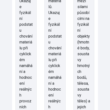
Ukazuj
materiá
mezi
e
lů.
silami
fyzikál
Ukazuj
působí
ní
e
cími na
podstat
fyzikál
fyzikál
u
ní
ní
chování
podstat
objekty
materiá
u
(hmotn
lu při
chování
é body,
cyklick
materiá
sousta
ém
lu při
vy
namáhá
cyklick
hmotný
ní a
ém
ch
hodnoc
namáhá
bodů,
ení
ní a
tělesa,
reálnýc
hodnoc
sousta
h
ení
vy
provoz
reálnýc
těles) a
ních
h
jejich