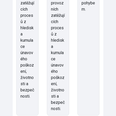
zatěžují
provoz
pohybe
cích
ních
m.
proces
zatěžují
ů z
cích
hledisk
proces
a
ů z
kumula
hledisk
ce
a
únavov
kumula
ého
ce
poškoz
únavov
ení,
ého
životno
poškoz
sti a
ení,
bezpeč
životno
nosti.
sti a
bezpeč
nosti.