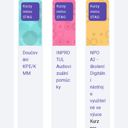
Doučování KPE/KMM
INPROTUL Audiovizuální pomůcky
NPO A2 - školení: Di
Kurzy
Kurzy
Kurzy
mimo
mimo
mimo
STAG
STAG
STAG
Doučov
INPRO
NPO
ání
TUL
A2 -
KPE/K
Audiovi
školení:
MM
zuální
Digitáln
pomůc
í
ky
nástroj
e
využitel
né ve
výuce
Kurz