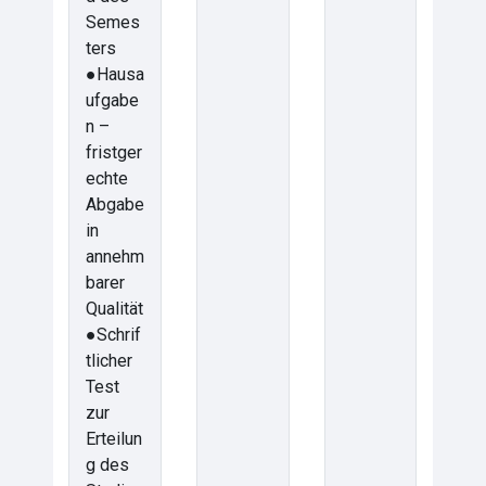
Semes
ters
●Hausa
ufgabe
n –
fristger
echte
Abgabe
in
annehm
barer
Qualität
●Schrif
tlicher
Test
zur
Erteilun
g des