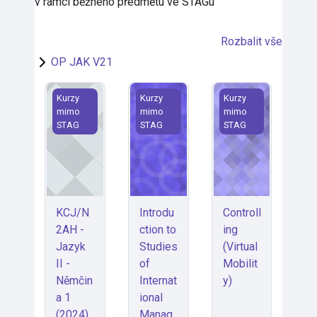
v rámci běžného předmětu ve STAGu
Rozbalit vše
OP JAK V21
KCJ/N2AH - Jazyk II - Němčina 1 (2024)– skupina I. 
Introduction to Studies of Internati
Controlling (Virtual 
Kurzy
Kurzy
Kurzy
mimo
mimo
mimo
STAG
STAG
STAG
KCJ/N
Introdu
Controll
2AH -
ction to
ing
Jazyk
Studies
(Virtual
II -
of
Mobilit
Němčin
Internat
y)
a 1
ional
(2024)
Manag