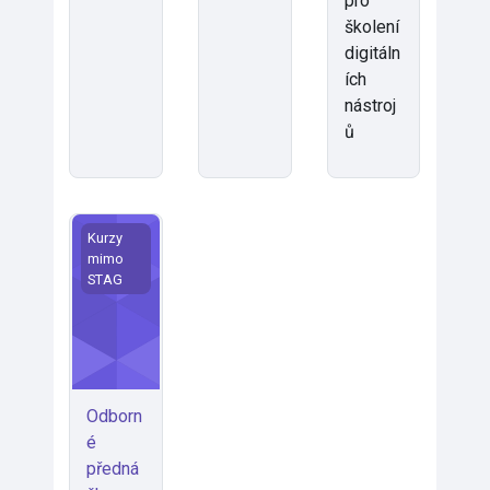
pro
školení
digitáln
ích
nástroj
ů
Odborné přednášky
Kurzy
mimo
STAG
Odborn
é
předná