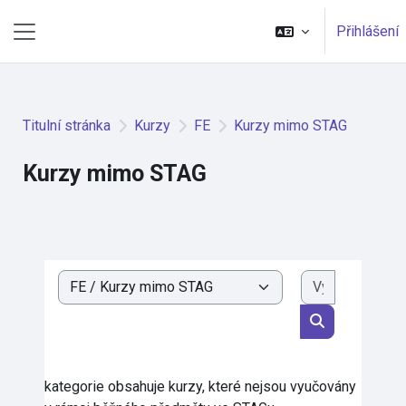
Přejít k hlavnímu obsahu
Přihlášení
Boční panel
Titulní stránka
Kurzy
FE
Kurzy mimo STAG
Kurzy mimo STAG
Vyhledat k
Kategorie kurzů
Vyhledat kurz
kategorie obsahuje kurzy, které nejsou vyučovány