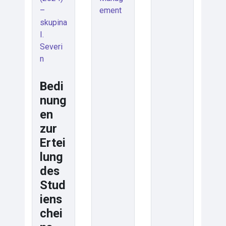
–
ement
skupina
I.
Severi
n
Bedi
nung
en
zur
Ertei
lung
des
Stud
iens
chei