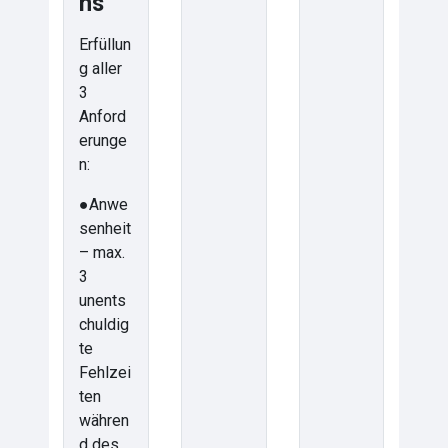
ns
Erfüllun
g aller
3
Anford
erunge
n:
●Anwe
senheit
– max.
3
unents
chuldig
te
Fehlzei
ten
währen
d des