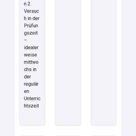
n 2.
Versuc
h in der
Prüfun
gszeit
–
idealer
weise
mittwo
chs in
der
regulär
en
Unterric
htszeit