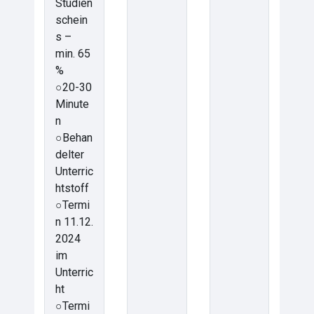
Studien
schein
s –
min. 65
%
○20-30
Minute
n
○Behan
delter
Unterric
htstoff
○Termi
n 11.12.
2024
im
Unterric
ht
○Termi