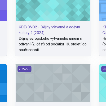
KDE/DVO2 - Dějiny výtvarné a oděvní
KD
kultury 2 (2024)
Cu
Dějiny evropského výtvarného umění a
Hi
odívání (2. část) od počátku 19. století do
(p
současnosti.
ce
pletenin (2024)
KDE/NTP - Pattern of Woven and Knitted Fabrics (20
KD
2024/25
20