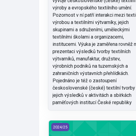
vývoje československé (české) textilní
výroby a evropského textilního umění.
Pozornost v ní patří interakci mezi texti
výrobou a textilními výtvarníky, jejich
skupinami a sdruženími, uměleckými
textilními školami a organizacemi,
institucemi. Výuka je zaměřena rovněž 
prezentaci výsledků tvorby textilních
výtvarníků, manufaktur, družstev,
výrobních podniků na tuzemských a
zahraničních výstavních přehlídkách.
Pojednáno je též o zastoupení
československé (české) textilní tvorby
jejich výsledků v aktivitách a sbírkách
paměťových institucí České republiky
KDE/SZB - Sklářské a bižuterní zbožízna
2024/25