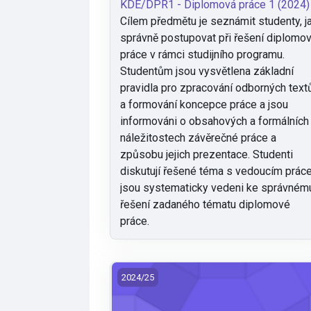
KDE/DPR1 - Diplomová práce 1 (2024)
Cílem předmětu je seznámit studenty, j
správně postupovat při řešení diplomo
práce v rámci studijního programu.
Studentům jsou vysvětlena základní
pravidla pro zpracování odborných text
a formování koncepce práce a jsou
informováni o obsahových a formálních
náležitostech závěrečné práce a
způsobu jejich prezentace. Studenti
diskutují řešené téma s vedoucím práce
jsou systematicky vedeni ke správném
řešení zadaného tématu diplomové
práce.
KDE/DVO1 - Dějiny výtvarné a oděvní kul
2024/25