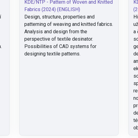
KDE/NTP - Pattern of Woven and Knitted
K
Fabrics (2024) (ENGLISH)
(2
í
Design, structure, properties and
Hi
patterning of weaving and knitted fabrics.
už
Analysis and design from the
a 
perspective of textile desinator.
so
.
Possibilities of CAD systems for
ge
designing textile patterns.
d
an
ek
so
sp
re
no
pr
de
té
ob