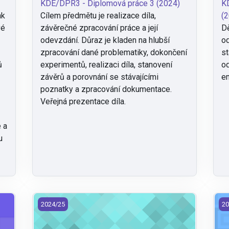
KDE/DPR3 - Diplomová práce 3 (2024)
KD
ak
Cílem předmětu je realizace díla,
(2
vé
závěrečné zpracování práce a její
Dě
odevzdání. Důraz je kladen na hlubší
od
zpracování dané problematiky, dokončení
st
ů
experimentů, realizaci díla, stanovení
od
závěrů a porovnání se stávajícími
em
poznatky a zpracování dokumentace.
Veřejná prezentace díla.
 a
u
tury 1 (2024)
KDE/DVO2 - Dějiny výtvarné a oděvní kultury 2 (2024)
KD
2024/25
20