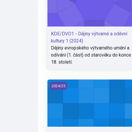
KDE/DVO1 - Dějiny výtvarné a oděvní
kultury 1 (2024)
Dějiny evropského výtvarného umění a
odívání (1. část) od starověku do konce
18. století.
KDE/NTP - Vazby a navrhování tkanin a 
2024/25