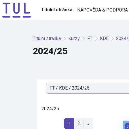
Přejít k hlavnímu obsahu
Titulní stránka
NÁPOVĚDA & PODPORA
Titulní stránka
Kurzy
FT
KDE
2024/
2024/25
Kategorie kurzů
2024/25
Stránka 1
Stránka 2
Další stránka
1
2
»
Dě
2