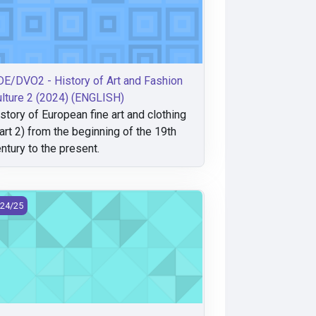
E/DVO2 - History of Art and Fashion
lture 2 (2024) (ENGLISH)
story of European fine art and clothing
art 2) from the beginning of the 19th
ntury to the present.
24) (ENGLISH)
E/SD1 - Současné umění a design 1 (2024)
24/25