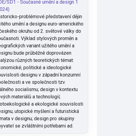
DE/SD1 - Současné umění a design 1
024)
storicko-problémové představení dějin
itého umění a designu euro-amerického
českého okruhu od 2. světové války do
učasnoti. Výklad stylových proměn a
ografických variant užitého umění a
esignu bude průběžně doprovázen
alýzou různých teoretických témat:
onomické; politické a ideologické
uvislosti designu v západní konzumní
olečnosti a ve společnosti tzv.
álného socialismu; design v kontextu
vých materiálů a technologií;
otoekologické a ekologické souvislosti
signu; utopické myšlení a futuristická
mata v designu; design pro skupiny
yvatel se zvláštními potřebami ad.