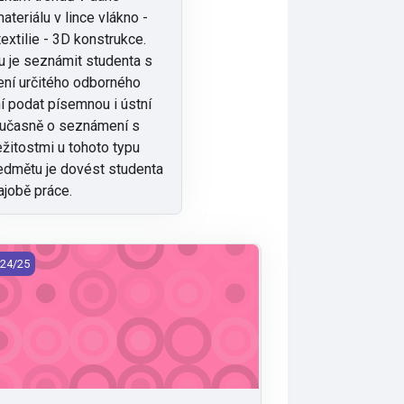
materiálu v lince vlákno -
textilie - 3D konstrukce.
 je seznámit studenta s
ení určitého odborného
ní podat písemnou i ústní
oučasně o seznámení s
ežitostmi u tohoto typu
ředmětu je dovést studenta
jobě práce.
E/DVK1 - Dějiny výtvarné kultury 1 (2024)
24/25