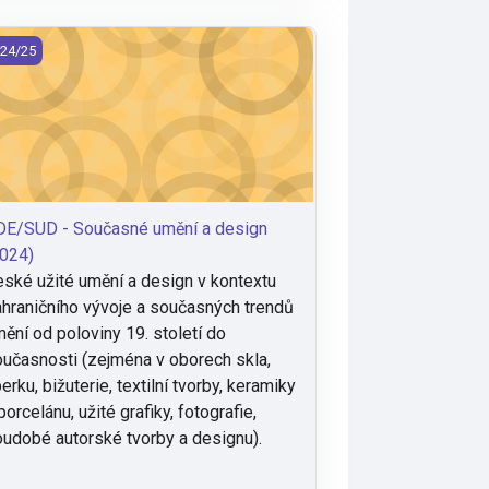
E/SUD - Současné umění a design (2024)
24/25
DE/SUD - Současné umění a design
024)
ské užité umění a design v kontextu
hraničního vývoje a současných trendů
ění od poloviny 19. století do
učasnosti (zejména v oborech skla,
erku, bižuterie, textilní tvorby, keramiky
porcelánu, užité grafiky, fotografie,
udobé autorské tvorby a designu).