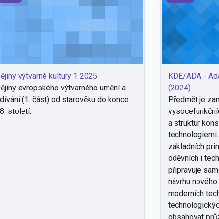
ějiny výtvarné kultury 1 2025
KDE/ADA - Adap
ějiny evropského výtvarného umění a
(2024)
dívání (1. část) od starověku do konce
Předmět je za
8. století.
vysocefunkčníc
a struktur kons
technologiemi.
základních pri
oděvních i tech
připravuje sam
návrhu nového 
moderních tec
technologický
obsahovat prů