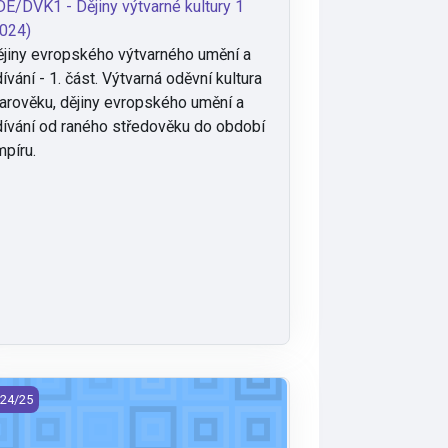
E/DVK1 - Dějiny výtvarné kultury 1
024)
jiny evropského výtvarného umění a
ívání - 1. část. Výtvarná oděvní kultura
arověku, dějiny evropského umění a
ívání od raného středověku do období
píru.
E/DVO2 - History of Art and Fashion Culture 2 (2024) (ENGLISH)
24/25