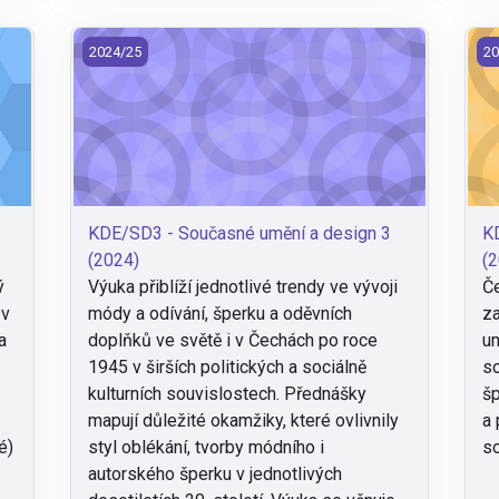
(2024)
KDE/SD3 - Současné umění a design 3 (2024)
KD
2024/25
20
KDE/SD3 - Současné umění a design 3
K
(2024)
(2
ý
Výuka přiblíží jednotlivé trendy ve vývoji
Če
 v
módy a odívání, šperku a oděvních
za
a
doplňků ve světě i v Čechách po roce
um
1945 v širších politických a sociálně
so
kulturních souvislostech. Přednášky
šp
mapují důležité okamžiky, které ovlivnily
a 
é)
styl oblékání, tvorby módního i
so
autorského šperku v jednotlivých