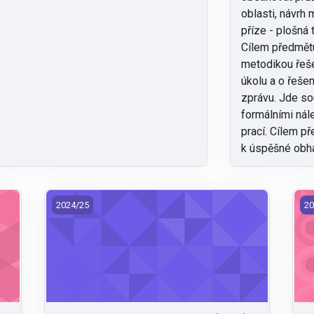
oblasti, návrh 
příze - plošná 
Cílem předmětu
metodikou řeš
úkolu a o řeše
zprávu. Jde s
formálními nál
prací. Cílem p
k úspěšné obha
KDE/DPR3 - Diplomová práce 3 (2024)
KD
2024/25
20