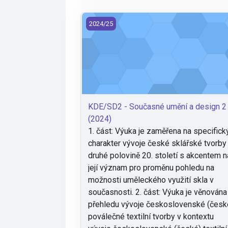
KDE/SD2 - Současné umění a design 2 
2024/25
KDE/SD2 - Současné umění a design 2
(2024)
1. část: Výuka je zaměřena na specifick
charakter vývoje české sklářské tvorby
druhé polovině 20. století s akcentem n
její význam pro proměnu pohledu na
možnosti uměleckého využití skla v
současnosti. 2. část: Výuka je věnována
přehledu vývoje československé (česk
poválečné textilní tvorby v kontextu