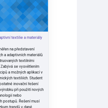
tivní textilie a materiály
měřen na představení
h a adaptivních materiálů
truovaných textilními
 Zabývá se vysvětlením
ncipů a možných aplikací v
nických textiliích. Student
ostatné inovační řešení
výrobku při použití nových
hnologií nebo
ch postupů. Řešení musí
zkum trendů v dané