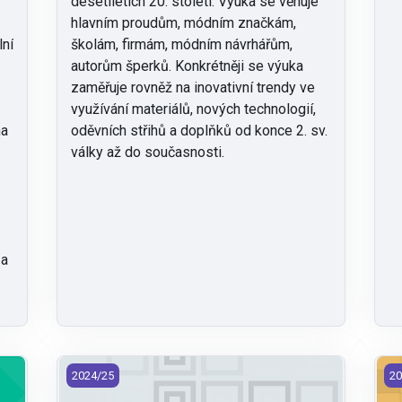
desetiletích 20. století. Výuka se věnuje
hlavním proudům, módním značkám,
lní
školám, firmám, módním návrhářům,
autorům šperků. Konkrétněji se výuka
zaměřuje rovněž na inovativní trendy ve
využívání materiálů, nových technologií,
na
oděvních střihů a doplňků od konce 2. sv.
války až do současnosti.
 a
lství (2024)
KDE/VAD - Technologické výpočty a zpracování dat (
KD
2024/25
20