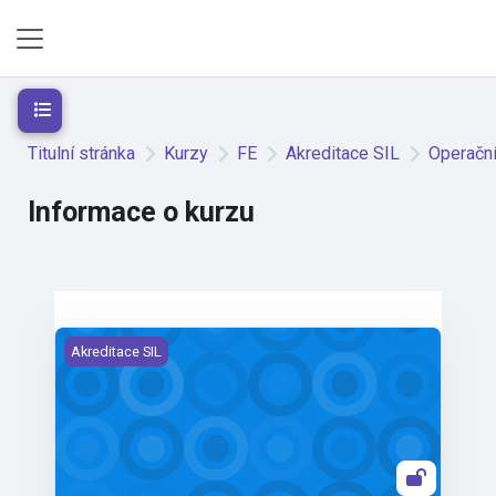
Přejít k hlavnímu obsahu
Boční panel
Otevřít indexu kurzu
Titulní stránka
Kurzy
FE
Akreditace SIL
Operační
Informace o kurzu
Operační analýza (NewSIL)
Akreditace SIL