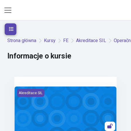
Przejdź do głównej zawartości
Panel boczny
Otwórz indeks kursu
Strona główna
Kursy
FE
Akreditace SIL
Operačn
Informacje o kursie
Operační analýza (NewSIL)
Akreditace SIL