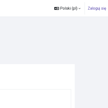
Polski ‎(pl)‎
Zaloguj się