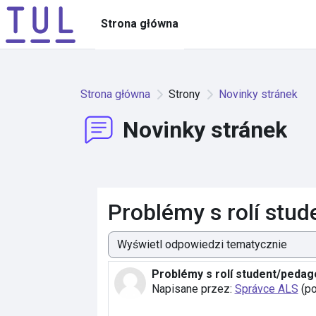
Przejdź do głównej zawartości
Strona główna
Strona główna
Strony
Novinky stránek
Novinky stránek
Problémy s rolí stu
Sposób wyświetlania
Problémy s rolí student/peda
Liczba odpowiedzi: 0
Napisane przez:
Správce ALS
(
po