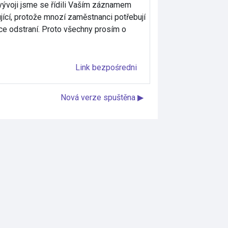
 vývoji jsme se řídili Vaším záznamem
ící, protože mnozí zaměstnanci potřebují
nce odstraní. Proto všechny prosím o
Link bezpośredni
Nová verze spuštěna ▶︎