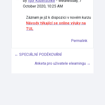
by
Igor Kopetschke
-
Wednesday, 7
October 2020, 10:25 AM
Záznam je již k dispozici v novém kurzu
Návody týkající se online výuky na
TUL
Permalink
← SPECIÁLNÍ PODĚKOVÁNÍ
Anketa pro uživatele elearningu →