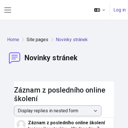
Skip to main content
Log in
Side panel
Home
Site pages
Novinky stránek
Novinky stránek
Záznam z posledního online
školení
Display mode
Záznam z posledního online školení
Number of replies: 0