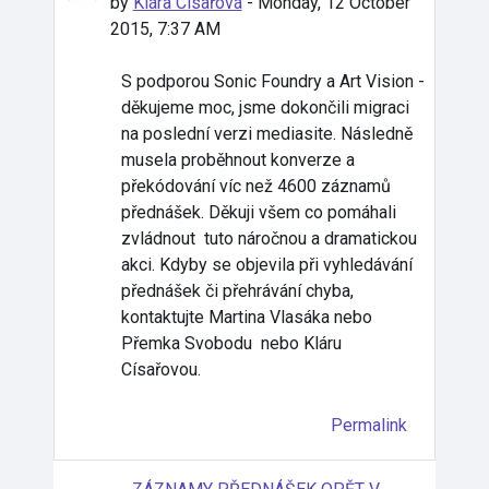
by
Klára Císařová
-
Monday, 12 October
2015, 7:37 AM
S podporou Sonic Foundry a Art Vision -
děkujeme moc, jsme dokončili migraci
na poslední verzi mediasite. Následně
musela proběhnout k
onverze a
překódování víc než 4600 záznamů
přednášek. Děkuji všem co pomáhali
zvládnout tuto náročnou a dramatickou
akci. Kdyby se objevila při vyhledávání
přednášek či přehrávání chyba,
kontaktujte Martina Vlasáka nebo
Přemka Svobodu nebo Kláru
Císařovou.
Permalink