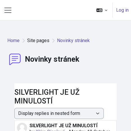
Skip to main content
Log in
Side panel
Home
Site pages
Novinky stránek
Novinky stránek
SILVERLIGHT JE UŽ
MINULOSTÍ
Display mode
SILVERLIGHT JE UŽ MINULOSTÍ
Number of replies: 0