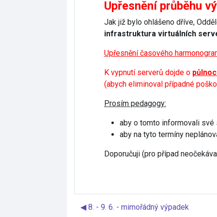
Upřesnění průběhu vý
Jak již bylo ohlášeno dříve, Odd
infrastruktura virtuálních ser
Upřesnění časového harmonogram
K vypnutí serverů dojde o
půlnoci
(abych eliminoval případné poškoz
Prosím pedagogy:
aby o tomto informovali své
aby na tyto termíny neplánoval
Doporučuji (pro případ neočekávan
◀︎ 8. - 9. 6. - mimořádný výpadek