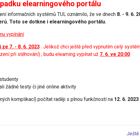
padku elearningového portálu
ělení informačních systémů TUL oznámilo, že ve dnech
8. - 9. 6
verů. Toto se dotkne i elearningového portálu.
u vypínání
 ze 7. - 8. 6. 2023
. Jelikož chci ještě před vypnutím celý syst
ení při stěhování) , budu elearning vypínat už
7. 6. ve 20:00
 studenty
i žádné testy či jiné online aktivity
ých komplikací) počítat raději s plnou funkčností na
12. 6. 2023
Ještě 