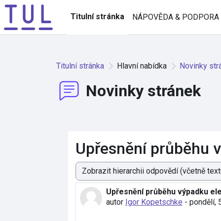
Přejít k hlavnímu obsahu
Titulní stránka
NÁPOVĚDA & PODPORA
Titulní stránka
Hlavní nabídka
Novinky str
Novinky stránek
Upřesnění průběhu v
Režim zobrazení
Upřesnění průběhu výpadku el
Počet odpovědí: 0
autor
Igor Kopetschke
-
pondělí, 