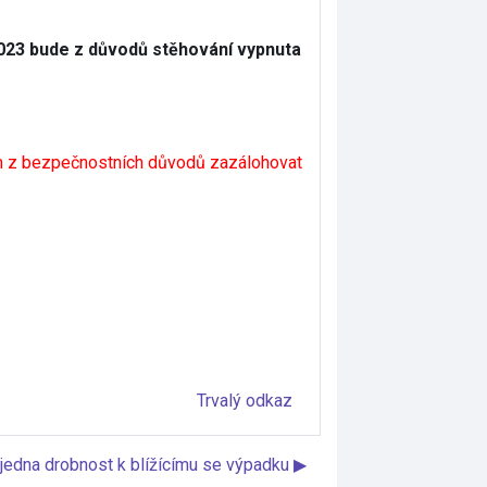
. 2023 bude z důvodů stěhování vypnuta
ém z bezpečnostních důvodů zazálohovat
Trvalý odkaz
jedna drobnost k blížícímu se výpadku ▶︎