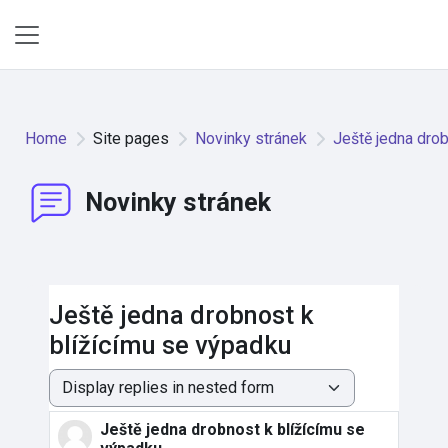
Skip to main content
Side panel
Home
Site pages
Novinky stránek
Ještě jedna dro
Novinky stránek
Ještě jedna drobnost k
blížícímu se výpadku
Display mode
Ještě jedna drobnost k blížícímu se
Number of replies: 0