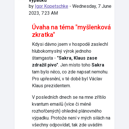
výpadku
by
Igor Kopetschke
-
Wednesday, 7 June
2023, 7:23 AM
Úvaha na téma "myšlenková
zkratka"
Kdysi dávno jsem v hospodě zaslechl
hlubokomyslný výrok jednoho
štamgasta -
"Sakra, Klaus zase
zdražil pivo"
. Jen místo toho
Sakra
tam bylo něco, co zde napsat nemohu.
Pro upřesnění, v té době byl Václav
Klaus prezidentem.
V posledních dnech se na mne zřítilo
kvantum emailů (více či méně
rozhořčených) ohledně plánovného
výpadku. Protože není v mých silách na
všechny odpovídat, tak zde uvádím