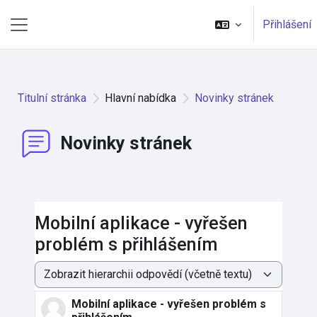
Přejít k hlavnímu obsahu
Přihlášení
Boční panel
Titulní stránka
Hlavní nabídka
Novinky stránek
Novinky stránek
Mobilní aplikace - vyřešen
problém s přihlášením
Režim zobrazení
Mobilní aplikace - vyřešen problém s
Počet odpovědí: 0