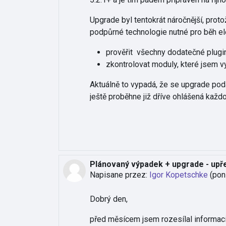
Upgrade byl tentokrát náročnější, prot
podpůrné technologie nutné pro běh el
prověřit všechny dodatečné pluginy 
zkontrolovat moduly, které jsem vy
Aktuálně to vypadá, že se upgrade poda
ještě proběhne již dříve ohlášená každ
Plánovaný výpadek + upgrade - upř
Napisane przez:
Igor Kopetschke
(
pon
Dobrý den,
před měsícem jsem rozesílal informac