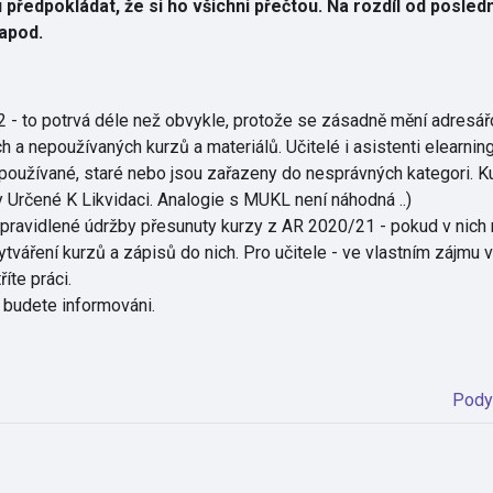
ředpokládat, že si ho všichni přečtou. Na rozdíl od posled
 apod.
 - to potrvá déle než obvykle, protože se zásadně mění adresář
 a nepoužívaných kurzů a materiálů. Učitelé i asistenti elearningu
 nepoužívané, staré nebo jsou zařazeny do nesprávných kategori. 
 Určené K Likvidaci. Analogie s MUKL není náhodná ..)
ravidlené údržby přesunuty kurzy z AR 2020/21 - pokud v nich má
áření kurzů a zápisů do nich. Pro učitele - ve vlastním zájmu 
íte práci.
ch budete informováni.
Pody