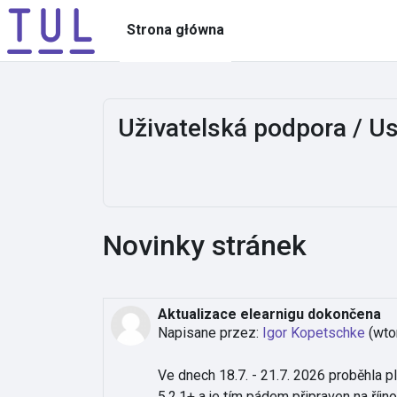
Przejdź do głównej zawartości
Strona główna
Uživatelská podpora / U
Novinky stránek
Aktualizace elearnigu dokončena
Napisane przez:
Igor Kopetschke
(
wto
Ve dnech 18.7. - 21.7. 2026 proběhla p
5.2.1+ a je tím pádem připraven na říjn