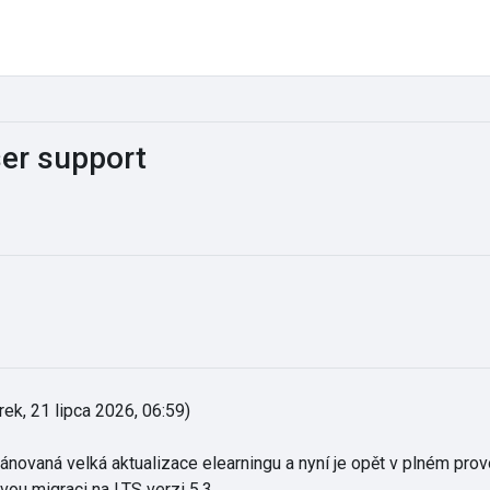
ser support
rek, 21 lipca 2026, 06:59
)
lánovaná velká aktualizace elearningu a nyní je opět v plném prov
ovou migraci na LTS verzi 5.3.