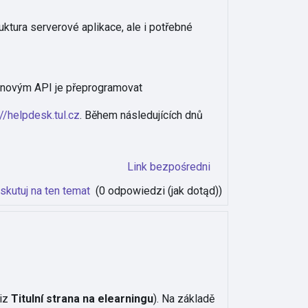
ktura serverové aplikace, ale i potřebné
y a novým API je přeprogramovat
://helpdesk.tul.cz
. Během následujících dnů
Link bezpośredni
skutuj na ten temat
(0 odpowiedzi (jak dotąd))
viz
Titulní strana na elearningu
). Na základě