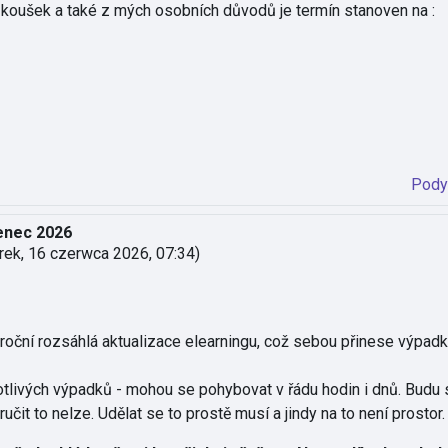
ušek a také z mých osobních důvodů je termín stanoven na :
Pody
enec 2026
rek, 16 czerwca 2026, 07:34
)
ční rozsáhlá aktualizace elearningu, což sebou přinese výpadky
notlivých výpadků - mohou se pohybovat v řádu hodin i dnů. Bud
ručit to nelze. Udělat se to prostě musí a jindy na to není prostor.