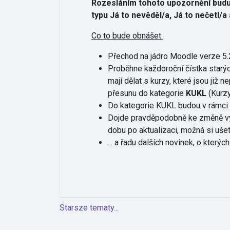
Rozesláním tohoto upozornění budu p
typu Já to nevěděl/a, Já to nečetl/a
Co to bude obnášet:
Přechod na jádro Moodle verze 5.2
Proběhne každoroční čístka starých
mají dělat s kurzy, které jsou již
přesunu do kategorie
KUKL
(Kurzy
Do kategorie KUKL budou v rámci p
Dojde pravděpodobně ke změně vytv
dobu po aktualizaci, možná si ušetř
... a řadu dalších novinek, o který
Starsze tematy...