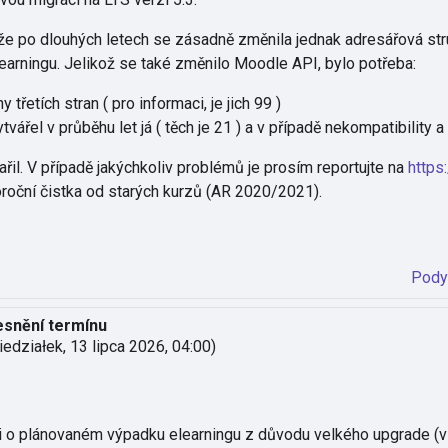
ože po dlouhých letech se zásadně změnila jednak adresářová stru
earningu. Jelikož se také změnilo Moodle API, bylo potřeba:
třetích stran ( pro informaci, je jich 99 )
tvářel v průběhu let já ( těch je 21 ) a v případě nekompatibilit
řil. V případě jakýchkoliv problémů je prosím reportujte na
https
oroční čistka od starých kurzů (AR 2020/2021).
Pody
esnění termínu
iedziałek, 13 lipca 2026, 04:00
)
i o plánovaném výpadku elearningu z důvodu velkého upgrade (