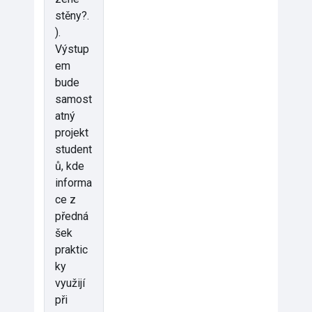
stěny?.
).
Výstup
em
bude
samost
atný
projekt
student
ů, kde
informa
ce z
předná
šek
praktic
ky
využijí
při