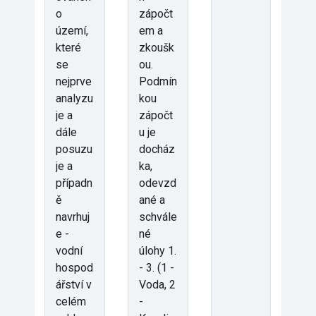
o
zápočt
území,
em a
které
zkoušk
se
ou.
nejprve
Podmín
analyzu
kou
je a
zápočt
dále
u je
posuzu
docház
je a
ka,
případn
odevzd
ě
ané a
navrhuj
schvále
e -
né
vodní
úlohy 1.
hospod
- 3. (1 -
ářství v
Voda, 2
celém
-