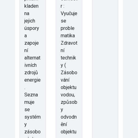
kladen
r :
na
Vyučuje
jejich
se
úspory
proble
a
matika
zapoje
Zdravot
ní
ní
alternat
technik
ivních
y (
zdrojů
Zásobo
energie
vání
.
objektu
Sezna
vodou,
muje
způsob
se
y
systém
odvodn
y
ění
zásobo
objektu