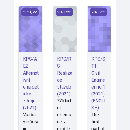
KPS/AEZ - Alternativní energetické zdroje (2021)
KPS/RS - Realizace staveb (2021)
KPS/ST1 - Civil En
2021/22
2021/22
2021/22
KPS/A
KPS/R
KPS/S
EZ -
S -
T1 -
Alternat
Realiza
Civil
ivní
ce
Engine
energet
staveb
ering 1
ické
(2021)
(2021)
zdroje
Základ
(ENGLI
(2021)
ní
SH)
Vazba
orienta
The
vzrůsta
ce v
first
jící
proble
part of