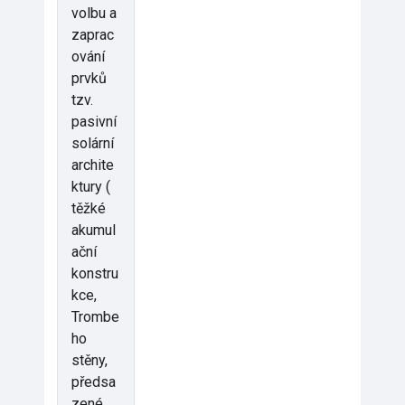
volbu a
zaprac
ování
prvků
tzv.
pasivní
solární
archite
ktury (
těžké
akumul
ační
konstru
kce,
Trombe
ho
stěny,
předsa
zené