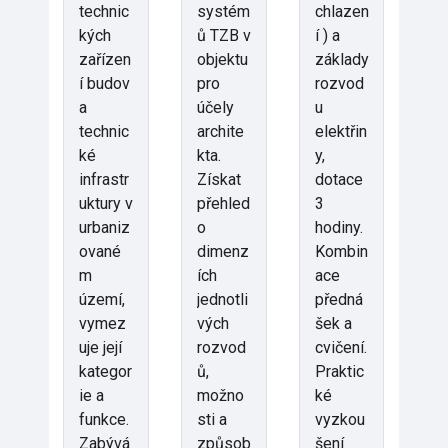
technic
systém
chlazen
kých
ů TZB v
í ) a
zařízen
objektu
základy
í budov
pro
rozvod
a
účely
u
technic
archite
elektřin
ké
kta.
y,
infrastr
Získat
dotace
uktury v
přehled
3
urbaniz
o
hodiny.
ované
dimenz
Kombin
m
ích
ace
území,
jednotli
předná
vymez
vých
šek a
uje její
rozvod
cvičení.
kategor
ů,
Praktic
ie a
možno
ké
funkce.
sti a
vyzkou
Zabývá
způsob
šení