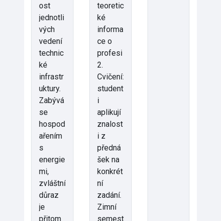
ost
teoretic
jednotli
ké
vých
informa
vedení
ce o
technic
profesi
ké
2.
infrastr
Cvičení:
uktury.
student
Zabývá
i
se
aplikují
hospod
znalost
ařením
i z
s
předná
energie
šek na
mi,
konkrét
zvláštní
ní
důraz
zadání.
je
Zimní
přitom
semest