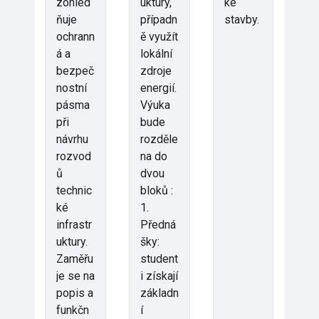
zohled
uktury,
ké
ňuje
případn
stavby.
ochrann
ě využít
á a
lokální
bezpeč
zdroje
nostní
energií.
pásma
Výuka
při
bude
návrhu
rozděle
rozvod
na do
ů
dvou
technic
bloků :
ké
1.
infrastr
Předná
uktury.
šky:
Zaměřu
student
je se na
i získají
popis a
základn
funkčn
í