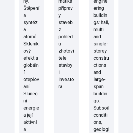
ny.
matika
engine
Štěpení
příprav
ering
a
y
buildin
syntéz
staveb
gs: hall,
a
z
multi
atomů.
pohled
and
Skleník
u
single-
ový
zhotovi
storey
efekt a
tele
constru
globáln
stavby
ctions
í
i
and
oteplov
investo
large-
ání.
ra.
span
Sluneč
buildin
ní
gs.
energie
Subsoil
a její
conditi
aktivní
ons,
a
geologi