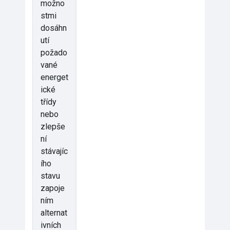
možno
stmi
dosáhn
utí
požado
vané
energet
ické
třídy
nebo
zlepše
ní
stávajíc
ího
stavu
zapoje
ním
alternat
ivních