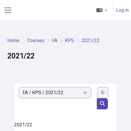
Skip to main content
Log in
Side panel
Home
Courses
FA
KPS
2021/22
2021/22
Search cou
Course categories
Search cours
2021/22