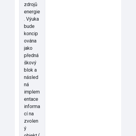
zdrojů
energie
. Výuka
bude
koncip
ována
jako
předná
škový
blok a
násled
ná
implem
entace
informa
cí na
zvolen
ý
objekt (