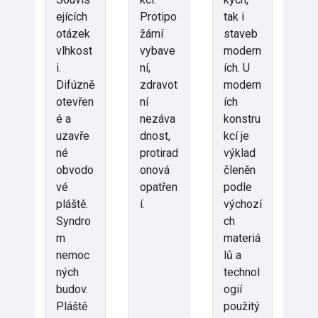
ejících
Protipo
tak i
otázek
žární
staveb
vlhkost
vybave
modern
i.
ní,
ích. U
Difúzně
zdravot
modern
otevřen
ní
ích
é a
nezáva
konstru
uzavře
dnost,
kcí je
né
protirad
výklad
obvodo
onová
členěn
vé
opatřen
podle
pláště.
í.
výchozí
Syndro
ch
m
materiá
nemoc
lů a
ných
technol
budov.
ogií
Pláště
použitý