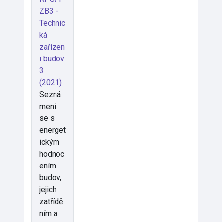
ZB3 -
Technic
ká
zařízen
í budov
3
(2021)
Sezná
mení
se s
energet
ickým
hodnoc
ením
budov,
jejich
zatřídě
ním a