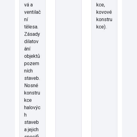
vá a
kce,
ventilač
kovové
ní
konstru
tělesa.
kce).
Zásady
dilatov
ání
objektů
pozem
ních
staveb.
Nosné
konstru
kce
halovýc
h
staveb
a jejich
specifi