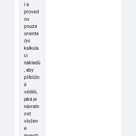
í a
proved
ou
pouze
orienta
ční
kalkula
ci
nákladů
, aby
přibližn
ě
věděli,
jaká je
návratn
ost
vložen
é
investi