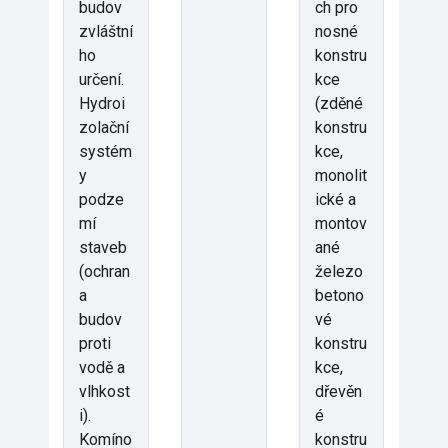
budov
ch pro
zvláštní
nosné
ho
konstru
určení.
kce
Hydroi
(zděné
zolační
konstru
systém
kce,
y
monolit
podze
ické a
mí
montov
staveb
ané
(ochran
železo
a
betono
budov
vé
proti
konstru
vodě a
kce,
vlhkost
dřevěn
i).
é
Komíno
konstru