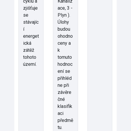
cyklu a
Kanaliz
zjišťuje
ace, 3 -
se
Plyn ).
stávajíc
Úlohy
í
budou
energet
ohodno
ická
ceny a
zátěž
k
tohoto
tomuto
území.
hodnoc
ení se
přihléd
ne při
závěre
čné
klasifik
aci
předmě
tu.