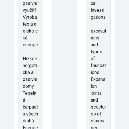
pasivní
cal
využití.
investi
Výroba
gations
tepla a
,
elektric
excavat
ké
ions
energie
and
.
types
Nízkoe
of
nergeti
foundat
cké a
ions.
pasivní
Expans
domy.
ion
Tepeln
joints
á
and
čerpadl
structur
a všech
es of
druhů.
stairca
Energie
ses.