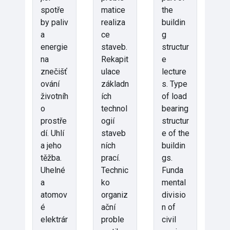
spotře
matice
the
by paliv
realiza
buildin
a
ce
g
energie
staveb.
structur
na
Rekapit
e
znečišť
ulace
lecture
ování
základn
s. Type
životníh
ích
of load
o
technol
bearing
prostře
ogií
structur
dí. Uhlí
staveb
e of the
a jeho
ních
buildin
těžba.
prací.
gs.
Uhelné
Technic
Funda
a
ko
mental
atomov
organiz
divisio
é
ační
n of
elektrár
proble
civil