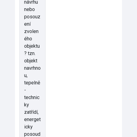
návrhu
nebo
posouz
ení
zvolen
ého
objektu
? tzn.
objekt
navrhno
u,
tepelně
-
technic
ky
zatřídí,
energet
icky
posoud