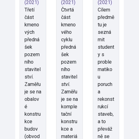
(2021)
(2021)
(2021)
Třetí
Čtvrtá
Cílem
část
část
předmě
kmeno
kmeno
tu je
vých
vého
sezná
předná
cyklu
mit
šek
předná
student
pozem
šek
y s
ního
pozem
proble
stavitel
ního
matiko
ství.
stavitel
u
Zaměřu
ství.
poruch
je se na
Zaměřu
a
obalov
je se na
rekonst
é
komple
rukcí
konstru
tační
staveb,
kce
konstru
a to
budov
kce a
převáž
(obvod
materiá
ně se