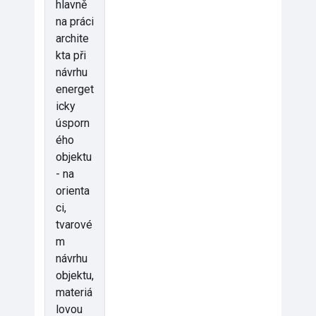
hlavně
na práci
archite
kta při
návrhu
energet
icky
úsporn
ého
objektu
- na
orienta
ci,
tvarové
m
návrhu
objektu,
materiá
lovou