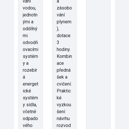
vání
a
vodou,
zásobo
jednotn
vání
ými a
plynem
oddílný
),
mi
dotace
odvodň
3
ovacími
hodiny.
systém
Kombin
y a
ace
rozebír
předná
á
šek a
energet
cvičení.
ické
Praktic
systém
ké
y sídla,
vyzkou
včetně
šení
odpado
návrhu
vého
rozvod