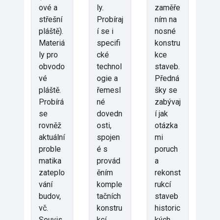
ové a
ly.
zaměře
střešní
Probíraj
ním na
pláště).
í se i
nosné
Materiá
specifi
konstru
ly pro
cké
kce
obvodo
technol
staveb.
vé
ogie a
Předná
pláště.
řemesl
šky se
Probírá
né
zabývaj
se
dovedn
í jak
rovněž
osti,
otázka
aktuální
spojen
mi
proble
é s
poruch
matika
provád
a
zateplo
ěním
rekonst
vání
komple
rukcí
budov,
tačních
staveb
vč.
konstru
historic
Souvis
kcí.
kých,