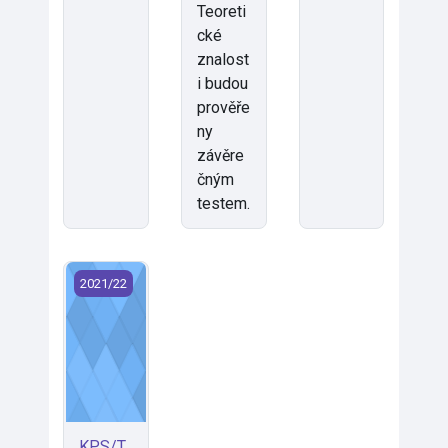
Teoreti
cké
znalost
i budou
prověře
ny
závěre
čným
testem.
KPS/TZB3 - Technická zařízení budov 3 (2021)
2021/22
KPS/T