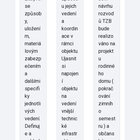
se
u jejich
návrhu
způsob
vedení
rozvod
y,
a
ů TZB
uložení
koordin
bude
m,
ace v
realizo
materiá
rámci
váno na
lovým
objektu.
projekt
zabezp
Ujasnit
u
ečením
si
rodinné
a
napojen
ho
dalšími
í
domu (
specifi
objektu
pokrač
ky
na
ování
jednotli
vedení
zimníh
vých
vnější
o
vedení.
technic
semest
Definuj
ké
ru ) a
e a
infrastr
občans