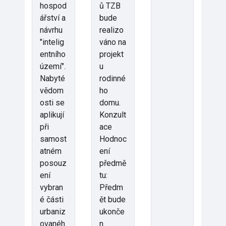
hospod
ů TZB
ářství a
bude
návrhu
realizo
"intelig
váno na
entního
projekt
území".
u
Nabyté
rodinné
vědom
ho
osti se
domu.
aplikují
Konzult
při
ace
samost
Hodnoc
atném
ení
posouz
předmě
ení
tu:
vybran
Předm
é části
ět bude
urbaniz
ukonče
ovanéh
n