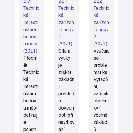
BM -
ZB1 -
ZB2 -
Technic
Technic
Technic
ká
ká
ká
infrastr
zařízen
zařízen
uktura
í budov
í budov
budov
1
2
a měst
(2021)
(2021)
(2021)
Cílem
Vyučuje
Předm
výuky
se
ět
je
proble
Technic
získat
matika
ká
základn
Vytápě
infrastr
í
ní,
uktura
přehled
vzduch
budov
a
otechni
a měst
dovedn
ky (
definuj
osti při
včetně
e
navrhov
základ
pojem
ání
ů